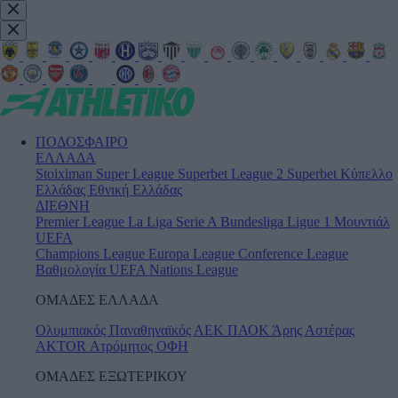
ΠΟΔΟΣΦΑΙΡΟ
ΕΛΛΑΔΑ
Stoiximan Super League
Superbet League 2
Superbet Κύπελλο
Ελλάδας
Εθνική Ελλάδας
ΔΙΕΘΝΗ
Premier League
La Liga
Serie A
Bundesliga
Ligue 1
Μουντιάλ
UEFA
Champions League
Europa League
Conference League
Βαθμολογία UEFA
Nations League
ΟΜΑΔΕΣ ΕΛΛΑΔΑ
Ολυμπιακός
Παναθηναϊκός
ΑΕΚ
ΠΑΟΚ
Άρης
Αστέρας
AKTOR
Ατρόμητος
ΟΦΗ
ΟΜΑΔΕΣ ΕΞΩΤΕΡΙΚΟΥ