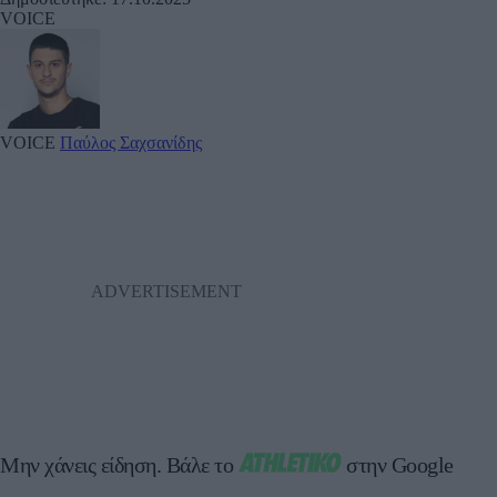
VOICE
VOICE
Παύλος Σαχσανίδης
Μην χάνεις είδηση.
Βάλε το
στην Google