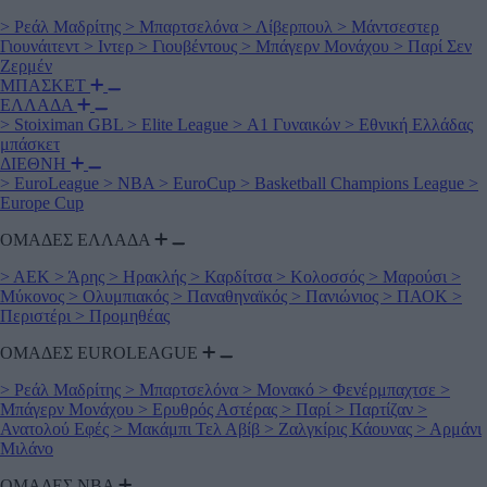
>
Ρεάλ Μαδρίτης
>
Μπαρτσελόνα
>
Λίβερπουλ
>
Μάντσεστερ
Γιουνάιτεντ
>
Ιντερ
>
Γιουβέντους
>
Μπάγερν Μονάχου
>
Παρί Σεν
Ζερμέν
ΜΠΑΣΚΕΤ
ΕΛΛΑΔΑ
>
Stoiximan GBL
>
Elite League
>
Α1 Γυναικών
>
Εθνική Ελλάδας
μπάσκετ
ΔΙΕΘΝΗ
>
EuroLeague
>
NBA
>
EuroCup
>
Basketball Champions League
>
Europe Cup
ΟΜΑΔΕΣ ΕΛΛΑΔΑ
>
ΑΕΚ
>
Άρης
>
Ηρακλής
>
Καρδίτσα
>
Κολοσσός
>
Μαρούσι
>
Μύκονος
>
Ολυμπιακός
>
Παναθηναϊκός
>
Πανιώνιος
>
ΠΑΟΚ
>
Περιστέρι
>
Προμηθέας
ΟΜΑΔΕΣ EUROLEAGUE
>
Ρεάλ Μαδρίτης
>
Μπαρτσελόνα
>
Μονακό
>
Φενέρμπαχτσε
>
Μπάγερν Μονάχου
>
Ερυθρός Αστέρας
>
Παρί
>
Παρτίζαν
>
Ανατολού Εφές
>
Μακάμπι Τελ Αβίβ
>
Ζαλγκίρις Κάουνας
>
Αρμάνι
Μιλάνο
ΟΜΑΔΕΣ ΝΒΑ