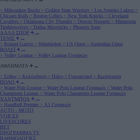
>
Milwaukee Bucks
>
Golden State Warriors
>
Los Angeles Lakers
>
Chicago Bulls
>
Boston Celtics
>
New York Knicks
>
Cleveland
Cavaliers
>
Oklahoma City Thunder
>
Denver Nuggets
>
Minnesota
Timberwolves
>
Dallas Mavericks
>
Phoenix Suns
ΑΛΛΑ ΣΠΟΡ
ΤΕΝΙΣ
>
Roland Garros
>
Wimbledon
>
US Open
>
Australian Open
ΒΟΛΕΪ
>
Volley League
>
Volley League Γυναικών
ΑΘΛΗΜΑΤΑ
>
Στίβος
>
Κολύμβηση
>
Πάλη
>
Γυμναστική
>
Κωπηλασία
ΠΟΛΟ
>
Water Polo League
>
Water Polo League Γυναικών
>
Water Polo
Champions League
>
Water Polo Champions League Γυναικών
ΧΑΝΤΜΠΟΛ
>
Handball Premier
>
Α1 Γυναικών
AUTO - MOTO
VOICES
LIVESCORES
BET
ΠΡΟΓΡΑΜΜΑ TV
ΒΑΘΜΟΛΟΓΙΕΣ