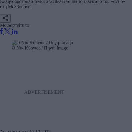
Ελληνοαυστραλό τενίστα να θέλει να πει το τελευταίο του «αντίο»
στη Μελβούρνη.
Μοιραστείτε το
Ο Νικ Κύργιος / Πηγή: Imago
Δημοσιεύτηκε: 17.10.2025