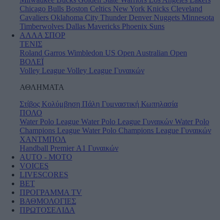
Chicago Bulls
Boston Celtics
New York Knicks
Cleveland
Cavaliers
Oklahoma City Thunder
Denver Nuggets
Minnesota
Timberwolves
Dallas Mavericks
Phoenix Suns
ΑΛΛΑ ΣΠΟΡ
ΤΕΝΙΣ
Roland Garros
Wimbledon
US Open
Australian Open
ΒΟΛΕΪ
Volley League
Volley League Γυναικών
ΑΘΛΗΜΑΤΑ
Στίβος
Κολύμβηση
Πάλη
Γυμναστική
Κωπηλασία
ΠΟΛΟ
Water Polo League
Water Polo League Γυναικών
Water Polo
Champions League
Water Polo Champions League Γυναικών
ΧΑΝΤΜΠΟΛ
Handball Premier
Α1 Γυναικών
AUTO - MOTO
VOICES
LIVESCORES
BET
ΠΡΟΓΡΑΜΜΑ TV
ΒΑΘΜΟΛΟΓΙΕΣ
ΠΡΩΤΟΣΕΛΙΔΑ