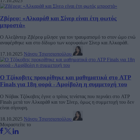
17.10.2025
Ζβέρεφ: «Αλκαράθ και Σίνερ είναι έτη φωτός
μπροστά»
Ο Αλεξάντερ Ζβέρεφ μίλησε για τον τραυματισμό το στον ώμο ενώ
αναφέρθηκε και στο δίδυμο των κορυφαίων Σίνερ και Αλκαράθ.
17.10.2025
Νάνσυ Τσιοτσιοπούλου
Ο Τζόκοβιτς προκρίθηκε και μαθηματικά στο ATP
Finals για 18η φορά - Αμφίβολη η συμμετοχή του
Ο Νόβακ Τζόκοβιτς έγινε ο τρίτος τενίστας που περνάει στο ATP
Finals μετά τον Αλκαράθ και τον Σίνερ, όμως η συμμετοχή του δεν
είναι σίγουρη.
18.10.2025
Νάνσυ Τσιοτσιοπούλου
Μοιραστείτε το