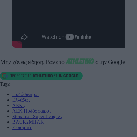
Μην χάνεις είδηση.
Βάλε το
στην Google
Tags:
Ποδόσφαιρο
,
Ελλάδα
,
ΑΕΚ
,
ΑΕΚ Ποδόσφαιρο
,
Stoiximan Super League
,
BACK2ΜΠΑΚ
,
Εκπομπές