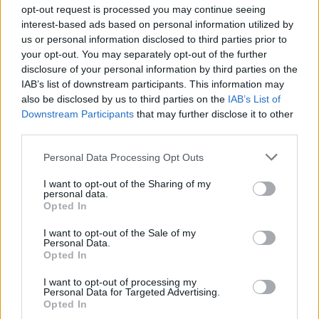
opt-out request is processed you may continue seeing
interest-based ads based on personal information utilized by
us or personal information disclosed to third parties prior to
Δημοσιεύτηκε: 08.05.2026
your opt-out. You may separately opt-out of the further
VOICE
disclosure of your personal information by third parties on the
IAB’s list of downstream participants. This information may
also be disclosed by us to third parties on the
IAB’s List of
Downstream Participants
that may further disclose it to other
third parties.
VOICE
Βρασίδας Ράπτης
Please note that this website/app uses one or more Google
Personal Data Processing Opt Outs
services and may gather and store information including but
not limited to your visit or usage behaviour. You may click to
I want to opt-out of the Sharing of my
personal data.
grant or deny consent to Google and its third-party tags to
Opted In
use your data for below specified purposes in below Google
consent section.
I want to opt-out of the Sale of my
Personal Data.
Opted In
I want to opt-out of processing my
Personal Data for Targeted Advertising.
Opted In