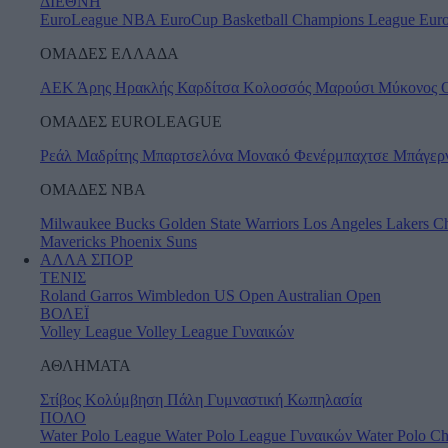
ΔΙΕΘΝΗ
EuroLeague
NBA
EuroCup
Basketball Champions League
Eur
ΟΜΑΔΕΣ ΕΛΛΑΔΑ
ΑΕΚ
Άρης
Ηρακλής
Καρδίτσα
Κολοσσός
Μαρούσι
Μύκονος
ΟΜΑΔΕΣ EUROLEAGUE
Ρεάλ Μαδρίτης
Μπαρτσελόνα
Μονακό
Φενέρμπαχτσε
Μπάγερ
ΟΜΑΔΕΣ ΝΒΑ
Milwaukee Bucks
Golden State Warriors
Los Angeles Lakers
Ch
Mavericks
Phoenix Suns
ΑΛΛΑ ΣΠΟΡ
ΤΕΝΙΣ
Roland Garros
Wimbledon
US Open
Australian Open
ΒΟΛΕΪ
Volley League
Volley League Γυναικών
ΑΘΛΗΜΑΤΑ
Στίβος
Κολύμβηση
Πάλη
Γυμναστική
Κωπηλασία
ΠΟΛΟ
Water Polo League
Water Polo League Γυναικών
Water Polo C