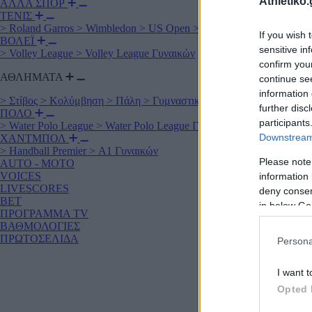
Athletiko.
ΑΛΛΑ ΣΠΟΡ
ΤΕΝΙΣ
>
Roland Garros
>
Wimbledon
>
US Open
>
Australian Open
If you wish 
ΒΟΛΕΪ
sensitive in
>
Volley League
>
Volley League Γυναικών
confirm you
ΑΘΛΗΜΑΤΑ
continue se
information 
>
Στίβος
>
Κολύμβηση
>
Πάλη
>
Γυμναστική
>
Κωπηλασία
further disc
ΠΟΛΟ
participants
>
Water Polo League
>
Water Polo League Γυναικών
>
Water Polo C
Downstream 
ΧΑΝΤΜΠΟΛ
>
Handball Premier
>
Α1 Γυναικών
Please note
AUTO - MOTO
VOICES
information 
LIVESCORES
deny consent
BET
in below Go
ΠΡΟΓΡΑΜΜΑ TV
ΒΑΘΜΟΛΟΓΙΕΣ
ΠΡΩΤΟΣΕΛΙΔΑ
Persona
I want t
Opted 