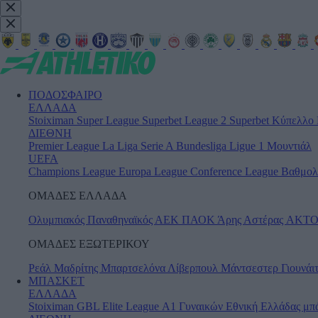
ΠΟΔΟΣΦΑΙΡΟ
ΕΛΛΑΔΑ
Stoiximan Super League
Superbet League 2
Superbet Κύπελλο
ΔΙΕΘΝΗ
Premier League
La Liga
Serie A
Bundesliga
Ligue 1
Μουντιάλ
UEFA
Champions League
Europa League
Conference League
Βαθμολ
ΟΜΑΔΕΣ ΕΛΛΑΔΑ
Ολυμπιακός
Παναθηναϊκός
ΑΕΚ
ΠΑΟΚ
Άρης
Αστέρας AKT
ΟΜΑΔΕΣ ΕΞΩΤΕΡΙΚΟΥ
Ρεάλ Μαδρίτης
Μπαρτσελόνα
Λίβερπουλ
Μάντσεστερ Γιουνάι
ΜΠΑΣΚΕΤ
ΕΛΛΑΔΑ
Stoiximan GBL
Elite League
Α1 Γυναικών
Εθνική Ελλάδας μπ