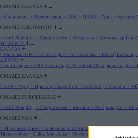
ΟΜΑΔΕΣ ΕΛΛΑΔΑ
>
Ολυμπιακός
>
Παναθηναϊκός
>
ΑΕΚ
>
ΠΑΟΚ
>
Άρης
>
Αστέρας
ΟΜΑΔΕΣ ΕΞΩΤΕΡΙΚΟΥ
>
Ρεάλ Μαδρίτης
>
Μπαρτσελόνα
>
Λίβερπουλ
>
Μάντσεστερ Γιουν
ΜΠΑΣΚΕΤ
ΕΛΛΑΔΑ
>
Stoiximan GBL
>
Elite League
>
Α1 Γυναικών
>
Εθνική Ελλάδας 
ΔΙΕΘΝΗ
>
EuroLeague
>
NBA
>
EuroCup
>
Basketball Champions League
>
ΟΜΑΔΕΣ ΕΛΛΑΔΑ
>
ΑΕΚ
>
Άρης
>
Ηρακλής
>
Καρδίτσα
>
Κολοσσός
>
Μαρούσι
>
Μύ
ΟΜΑΔΕΣ EUROLEAGUE
>
Ρεάλ Μαδρίτης
>
Μπαρτσελόνα
>
Μονακό
>
Φενέρμπαχτσε
>
Μπά
ΟΜΑΔΕΣ ΝΒΑ
>
Milwaukee Bucks
>
Golden State Warriors
>
Los Angeles Lakers
>
Timberwolves
>
Dallas Mavericks
>
Phoenix Suns