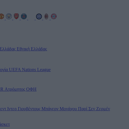
 Ελλάδας
Εθνική Ελλάδας
ογία UEFA
Nations League
OR
Ατρόμητος
ΟΦΗ
τεντ
Ιντερ
Γιουβέντους
Μπάγερν Μονάχου
Παρί Σεν Ζερμέν
άσκετ