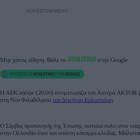
Μην χάνεις είδηση.
Βάλε το
στην Google
H ΑΕΚ απόψε (20:00) αντιμετωπίζει τον Αστέρα AKTOR για
στη Νέα Φιλαδέλφεια
τον Δημήτρη Καλοσκάμη
.
Ο Σέρβος προπονητής της Ένωσης πιστεύει πολύ στον νεαρ
στην Ολλανδία όταν και υπέστη κάταγμα κλείδας. Μάλιστα,