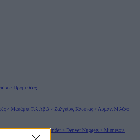
τέρι
>
Προμηθέας
φές
>
Μακάμπι Τελ Αβίβ
>
Ζαλγκίρις Κάουνας
>
Αρμάνι Μιλάνο
iers
>
Oklahoma City Thunder
>
Denver Nuggets
>
Minnesota