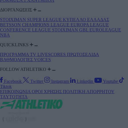
FORMULA 1
ΧΑΝΤΜΠΟΛ
ΔΙΟΡΓΑΝΩΣΕΙΣ
STOIXIMAN SUPER LEAGUE
ΚΥΠΕΛΛΟ ΕΛΛΑΔΑΣ
BETSSON
CHAMPIONS LEAGUE
EUROPA LEAGUE
CONFERENCE LEAGUE
STOIXIMAN GBL
EUROLEAGUE
NBA
QUICKLINKS
ΠΡΟΓΡΑΜΜΑ TV
LIVESCORES
ΠΡΩΤΟΣΕΛΙΔΑ
ΒΑΘΜΟΛΟΓΙΕΣ
VOICES
FOLLOW ATHLETIKO
Facebook
Twitter
Instagram
Linkedin
Youtube
Tiktok
ΕΠΙΚΟΙΝΩΝΙΑ
ΟΡΟΙ ΧΡΗΣΗΣ
ΠΟΛΙΤΙΚΗ ΑΠΟΡΡΗΤΟΥ
TAYTOTHTA