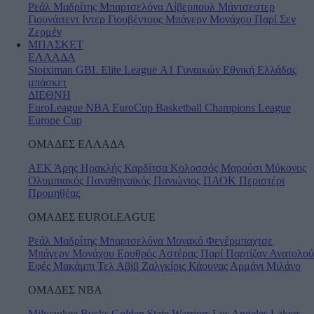
Ρεάλ Μαδρίτης
Μπαρτσελόνα
Λίβερπουλ
Μάντσεστερ
Γιουνάιτεντ
Ιντερ
Γιουβέντους
Μπάγερν Μονάχου
Παρί Σεν
Ζερμέν
ΜΠΑΣΚΕΤ
ΕΛΛΑΔΑ
Stoiximan GBL
Elite League
Α1 Γυναικών
Εθνική Ελλάδας
μπάσκετ
ΔΙΕΘΝΗ
EuroLeague
NBA
EuroCup
Basketball Champions League
Europe Cup
ΟΜΑΔΕΣ ΕΛΛΑΔΑ
ΑΕΚ
Άρης
Ηρακλής
Καρδίτσα
Κολοσσός
Μαρούσι
Μύκονος
Ολυμπιακός
Παναθηναϊκός
Πανιώνιος
ΠΑΟΚ
Περιστέρι
Προμηθέας
ΟΜΑΔΕΣ EUROLEAGUE
Ρεάλ Μαδρίτης
Μπαρτσελόνα
Μονακό
Φενέρμπαχτσε
Μπάγερν Μονάχου
Ερυθρός Αστέρας
Παρί
Παρτίζαν
Ανατολού
Εφές
Μακάμπι Τελ Αβίβ
Ζαλγκίρις Κάουνας
Αρμάνι Μιλάνο
ΟΜΑΔΕΣ ΝΒΑ
Milwaukee Bucks
Golden State Warriors
Los Angeles Lakers