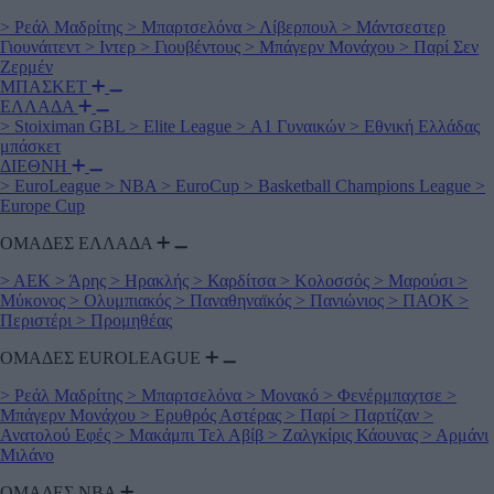
>
Ρεάλ Μαδρίτης
>
Μπαρτσελόνα
>
Λίβερπουλ
>
Μάντσεστερ
Γιουνάιτεντ
>
Ιντερ
>
Γιουβέντους
>
Μπάγερν Μονάχου
>
Παρί Σεν
Ζερμέν
ΜΠΑΣΚΕΤ
ΕΛΛΑΔΑ
>
Stoiximan GBL
>
Elite League
>
Α1 Γυναικών
>
Εθνική Ελλάδας
μπάσκετ
ΔΙΕΘΝΗ
>
EuroLeague
>
NBA
>
EuroCup
>
Basketball Champions League
>
Europe Cup
ΟΜΑΔΕΣ ΕΛΛΑΔΑ
>
ΑΕΚ
>
Άρης
>
Ηρακλής
>
Καρδίτσα
>
Κολοσσός
>
Μαρούσι
>
Μύκονος
>
Ολυμπιακός
>
Παναθηναϊκός
>
Πανιώνιος
>
ΠΑΟΚ
>
Περιστέρι
>
Προμηθέας
ΟΜΑΔΕΣ EUROLEAGUE
>
Ρεάλ Μαδρίτης
>
Μπαρτσελόνα
>
Μονακό
>
Φενέρμπαχτσε
>
Μπάγερν Μονάχου
>
Ερυθρός Αστέρας
>
Παρί
>
Παρτίζαν
>
Ανατολού Εφές
>
Μακάμπι Τελ Αβίβ
>
Ζαλγκίρις Κάουνας
>
Αρμάνι
Μιλάνο
ΟΜΑΔΕΣ ΝΒΑ