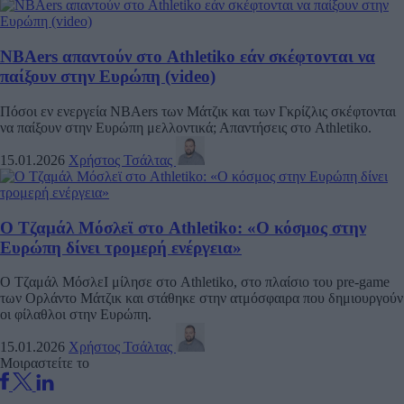
NBAers απαντούν στο Athletiko εάν σκέφτονται να
παίξουν στην Ευρώπη (video)
Πόσοι εν ενεργεία NBAers των Μάτζικ και των Γκρίζλις σκέφτονται
να παίξουν στην Ευρώπη μελλοντικά; Απαντήσεις στο Athletiko.
15.01.2026
Χρήστος Τσάλτας
Ο Τζαμάλ Μόσλεϊ στο Athletiko: «Ο κόσμος στην
Ευρώπη δίνει τρομερή ενέργεια»
Ο Τζαμάλ ΜόσλεΙ μίλησε στο Athletiko, στο πλαίσιο του pre-game
των Ορλάντο Μάτζικ και στάθηκε στην ατμόσφαιρα που δημιουργούν
οι φίλαθλοι στην Ευρώπη.
15.01.2026
Χρήστος Τσάλτας
Μοιραστείτε το