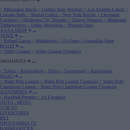
>
Milwaukee Bucks
>
Golden State Warriors
>
Los Angeles Lakers
>
Chicago Bulls
>
Boston Celtics
>
New York Knicks
>
Cleveland
Cavaliers
>
Oklahoma City Thunder
>
Denver Nuggets
>
Minnesota
Timberwolves
>
Dallas Mavericks
>
Phoenix Suns
ΑΛΛΑ ΣΠΟΡ
ΤΕΝΙΣ
>
Roland Garros
>
Wimbledon
>
US Open
>
Australian Open
ΒΟΛΕΪ
>
Volley League
>
Volley League Γυναικών
ΑΘΛΗΜΑΤΑ
>
Στίβος
>
Κολύμβηση
>
Πάλη
>
Γυμναστική
>
Κωπηλασία
ΠΟΛΟ
>
Water Polo League
>
Water Polo League Γυναικών
>
Water Polo
Champions League
>
Water Polo Champions League Γυναικών
ΧΑΝΤΜΠΟΛ
>
Handball Premier
>
Α1 Γυναικών
AUTO - MOTO
VOICES
LIVESCORES
BET
ΠΡΟΓΡΑΜΜΑ TV
ΒΑΘΜΟΛΟΓΙΕΣ