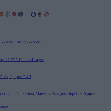
 Ελλάδας
Εθνική Ελλάδας
ογία UEFA
Nations League
OR
Ατρόμητος
ΟΦΗ
τεντ
Ιντερ
Γιουβέντους
Μπάγερν Μονάχου
Παρί Σεν Ζερμέν
άσκετ