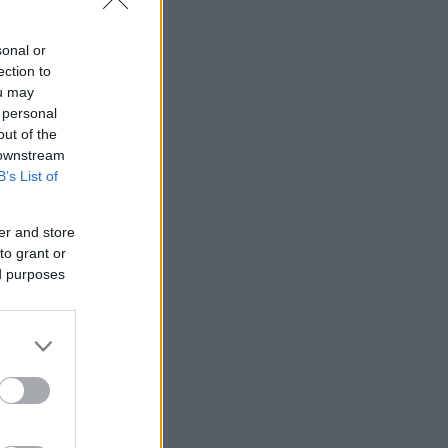
sonal or
ection to
ou may
 personal
out of the
 downstream
B’s List of
er and store
to grant or
ed purposes