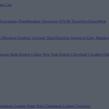
ope Cup
Ολυμπιακός
Παναθηναϊκός
Πανιώνιος
ΠΑΟΚ
Περιστέρι
Προμηθέας
ν Μονάχου
Ερυθρός Αστέρας
Παρί
Παρτίζαν
Ανατολού Εφές
Μακάμπ
icago Bulls
Boston Celtics
New York Knicks
Cleveland Cavaliers
Okl
hampions League
Water Polo Champions League Γυναικών