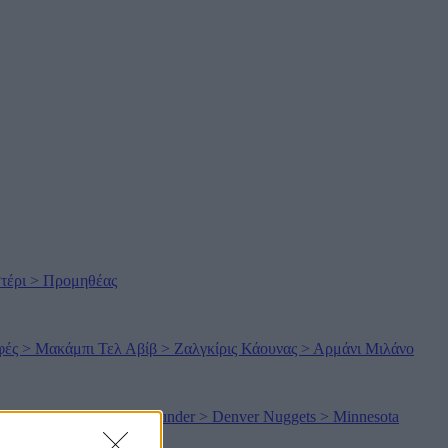
τέρι
>
Προμηθέας
φές
>
Μακάμπι Τελ Αβίβ
>
Ζαλγκίρις Κάουνας
>
Αρμάνι Μιλάνο
iers
>
Oklahoma City Thunder
>
Denver Nuggets
>
Minnesota