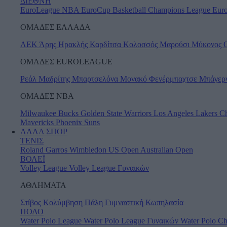
ΔΙΕΘΝΗ
EuroLeague
NBA
EuroCup
Basketball Champions League
Eur
ΟΜΑΔΕΣ ΕΛΛΑΔΑ
ΑΕΚ
Άρης
Ηρακλής
Καρδίτσα
Κολοσσός
Μαρούσι
Μύκονος
ΟΜΑΔΕΣ EUROLEAGUE
Ρεάλ Μαδρίτης
Μπαρτσελόνα
Μονακό
Φενέρμπαχτσε
Μπάγερ
ΟΜΑΔΕΣ ΝΒΑ
Milwaukee Bucks
Golden State Warriors
Los Angeles Lakers
Ch
Mavericks
Phoenix Suns
ΑΛΛΑ ΣΠΟΡ
ΤΕΝΙΣ
Roland Garros
Wimbledon
US Open
Australian Open
ΒΟΛΕΪ
Volley League
Volley League Γυναικών
ΑΘΛΗΜΑΤΑ
Στίβος
Κολύμβηση
Πάλη
Γυμναστική
Κωπηλασία
ΠΟΛΟ
Water Polo League
Water Polo League Γυναικών
Water Polo C