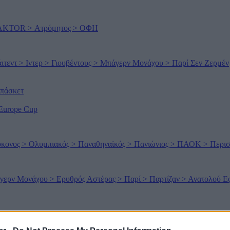
 AKTOR
>
Ατρόμητος
>
ΟΦΗ
άιτεντ
>
Ιντερ
>
Γιουβέντους
>
Μπάγερν Μονάχου
>
Παρί Σεν Ζερμέν
μπάσκετ
Europe Cup
κονος
>
Ολυμπιακός
>
Παναθηναϊκός
>
Πανιώνιος
>
ΠΑΟΚ
>
Περισ
γερν Μονάχου
>
Ερυθρός Αστέρας
>
Παρί
>
Παρτίζαν
>
Ανατολού Ε
Chicago Bulls
>
Boston Celtics
>
New York Knicks
>
Cleveland Caval