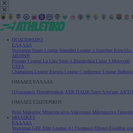
ΠΟΔΟΣΦΑΙΡΟ
ΕΛΛΑΔΑ
Stoiximan Super League
Superbet League 2
Superbet Κύπελλο
ΔΙΕΘΝΗ
Premier League
La Liga
Serie A
Bundesliga
Ligue 1
Μουντιάλ
UEFA
Champions League
Europa League
Conference League
Βαθμολ
ΟΜΑΔΕΣ ΕΛΛΑΔΑ
Ολυμπιακός
Παναθηναϊκός
ΑΕΚ
ΠΑΟΚ
Άρης
Αστέρας AKT
ΟΜΑΔΕΣ ΕΞΩΤΕΡΙΚΟΥ
Ρεάλ Μαδρίτης
Μπαρτσελόνα
Λίβερπουλ
Μάντσεστερ Γιουνάι
ΜΠΑΣΚΕΤ
ΕΛΛΑΔΑ
Stoiximan GBL
Elite League
Α1 Γυναικών
Εθνική Ελλάδας μπ