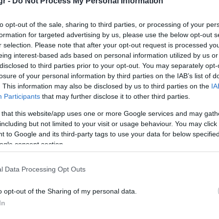
gr -
Do Not Process My Personal Information
to opt-out of the sale, sharing to third parties, or processing of your per
formation for targeted advertising by us, please use the below opt-out s
r selection. Please note that after your opt-out request is processed y
eing interest-based ads based on personal information utilized by us or
disclosed to third parties prior to your opt-out. You may separately opt-
losure of your personal information by third parties on the IAB’s list of
. This information may also be disclosed by us to third parties on the
IA
hampions League
>
Water Polo Champions League Γυναικών
Participants
that may further disclose it to other third parties.
 that this website/app uses one or more Google services and may gath
including but not limited to your visit or usage behaviour. You may click 
 to Google and its third-party tags to use your data for below specifi
ogle consent section.
l Data Processing Opt Outs
o opt-out of the Sharing of my personal data.
In