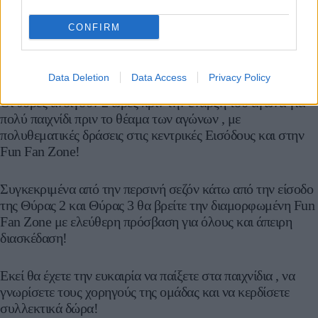
CONFIRM
Η διασκέδαση αρχίζει με το άνοιγμα των Θυρών, 2 ώρες
πριν την έναρξη του αγώνα στη FUN FAN ZONE γιατί οι
Κυριακές είναι
SUNDAY
FUNDAY
FAMILY
GAMES
!!
Data Deletion
Data Access
Privacy Policy
Οι θύρες ανοίγουν 2 ώρες πριν την έναρξη του αγώνα για
πολύ παιχνίδι πριν το θέαμα των αγώνων , με
πολυθεματικές δράσεις στις κεντρικές Εισόδους και στην
Fun Fan Zone!
Συγκεκριμένα από την περσινή σεζόν κάτω από την είσοδο
της Θύρας 2 και Θύρας 3 θα βρείτε την διαμορφωμένη Fun
Fan Zone με ελεύθερη πρόσβαση για όλους και άπειρη
διασκέδαση!
Εκεί θα έχετε την ευκαιρία να παίξετε στα παιχνίδια , να
γνωρίσετε τους χορηγούς της ομάδας και να κερδίσετε
συλλεκτικά δώρα!