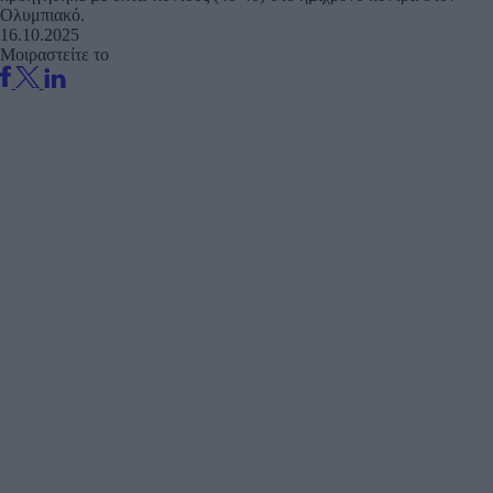
Ολυμπιακό.
16.10.2025
Μοιραστείτε το