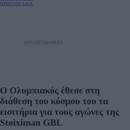
ΠΡΩΤΟΣΕΛΙΔΑ
Ο Ολυμπιακός έθεσε στη
διάθεση του κόσμου του τα
εισιτήρια για τους αγώνες της
Stoiximan GBL