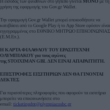
Η είσοδος των φιλάθλων στο γήπεδο γίνεται
ΜΟΝΟ
με τη
χρήση της εφαρμογής του Gov.gr Wallet.
Την εφαρμογή Gov.gr Wallet μπορεί οποιοσδήποτε να
κατεβάσει από το Google Play ή το App Store εφόσον είναι
εγγεγραμμένος στο ΕΘΝΙΚΟ ΜΗΤΡΩΟ ΕΠΙΚΟΙΝΩΝΙΑΣ
(Ε.Μ.Επ.).
Η ΚΑΡΤΑ ΦΙΛΑΘΛΟΥ ΤΟΥ ΕΡΑΣΙΤΕΧΝΗ
ΟΛΥΜΠΙΑΚΟΥ για τους αγώνες
της
STOIXIMAN
GBL
ΔΕΝ
ΕΙΝΑΙ ΑΠΑΡΑΙΤΗΤΗ.
ΕΠΙΣΤΡΟΦΕΣ ΕΙΣΙΤΗΡΙΩΝ ΔΕΝ ΘΑ ΓΙΝΟΝΤΑΙ
ΔΕΚΤΕΣ
Για περισσότερες πληροφορίες που αφορούν τα εισιτήρια
μπορείτε να επικοινωνήσετε στο
email:
ticketingdpt@olympiacosbc.gr