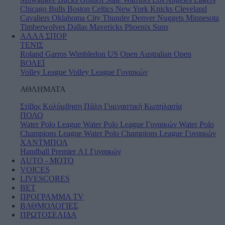
Chicago Bulls
Boston Celtics
New York Knicks
Cleveland
Cavaliers
Oklahoma City Thunder
Denver Nuggets
Minnesota
Timberwolves
Dallas Mavericks
Phoenix Suns
ΑΛΛΑ ΣΠΟΡ
ΤΕΝΙΣ
Roland Garros
Wimbledon
US Open
Australian Open
ΒΟΛΕΪ
Volley League
Volley League Γυναικών
ΑΘΛΗΜΑΤΑ
Στίβος
Κολύμβηση
Πάλη
Γυμναστική
Κωπηλασία
ΠΟΛΟ
Water Polo League
Water Polo League Γυναικών
Water Polo
Champions League
Water Polo Champions League Γυναικών
ΧΑΝΤΜΠΟΛ
Handball Premier
Α1 Γυναικών
AUTO - MOTO
VOICES
LIVESCORES
BET
ΠΡΟΓΡΑΜΜΑ TV
ΒΑΘΜΟΛΟΓΙΕΣ
ΠΡΩΤΟΣΕΛΙΔΑ