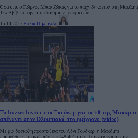
Όσα είπε ο Γιώργος Μπαρτζώκας για το παιχνίδι κόντρα στη Μακάμπι
Τελ Αβίβ και την κατάσταση των τραυματιών.
15.10.2025
Βάλια Πηλιανίδη
Το buzzer beater του Γουόκερ για το +8 της Μακάμπι
απέναντι στον Ολυμπιακό στο ημίχρονο (video)
Με μία δύσκολη προσπάθεια του Λόνι Γουόκερ, η Μακάμπι
προηγήθηκε με οκτώ πόντους (48-40) στο ημίχρονο κόντρα στον