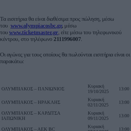
Τα εισιτήρια θα είναι διαθέσιμα προς πώληση, μέσω
του
www.olympiacosbc.gr
,
μέσω
του
www.ticketmaster.gr
, είτε μέσω του τηλεφωνικού
κέντρου, στο τηλέφωνο
2111996007
.
Οι αγώνες για τους οποίους θα πωλούνται εισιτήρια είναι οι
παρακάτω:
Κυριακή
ΟΛΥΜΠΙΑΚΟΣ – ΠΑΝΙΩΝΙΟΣ
13:00
19/10/2025
Κυριακή
ΟΛΥΜΠΙΑΚΟΣ – ΗΡΑΚΛΗΣ
13:00
02/11/2025
ΟΛΥΜΠΙΑΚΟΣ – ΚΑΡΔΙΤΣΑ
Κυριακή
13:00
ΙΑΠΩΝΙΚΗ
09/11/2025
Κυριακή
ΟΛΥΜΠΙΑΚΟΣ – ΑΕΚ BC
13:00