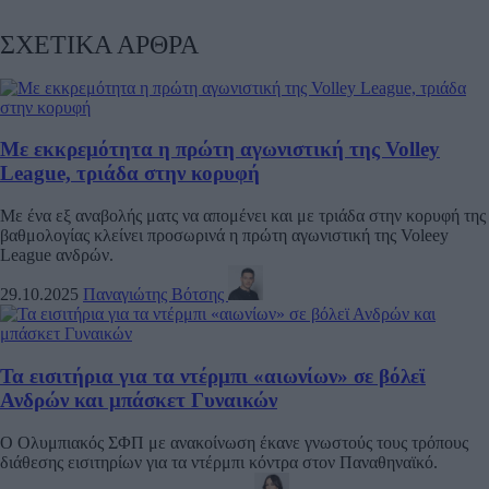
ΣΧΕΤΙΚΑ ΑΡΘΡΑ
Με εκκρεμότητα η πρώτη αγωνιστική της Volley
League, τριάδα στην κορυφή
Με ένα εξ αναβολής ματς να απομένει και με τριάδα στην κορυφή της
βαθμολογίας κλείνει προσωρινά η πρώτη αγωνιστική της Voleey
League ανδρών.
29.10.2025
Παναγιώτης Βότσης
Τα εισιτήρια για τα ντέρμπι «αιωνίων» σε βόλεϊ
Ανδρών και μπάσκετ Γυναικών
Ο Ολυμπιακός ΣΦΠ με ανακοίνωση έκανε γνωστούς τους τρόπους
διάθεσης εισιτηρίων για τα ντέρμπι κόντρα στον Παναθηναϊκό.