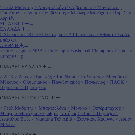
>
Ρεάλ Μαδρίτης
>
Μπαρτσελόνα
>
Λίβερπουλ
>
Μάντσεστερ
Γιουνάιτεντ
>
Ιντερ
>
Γιουβέντους
>
Μπάγερν Μονάχου
>
Παρί Σεν
Ζερμέν
ΜΠΑΣΚΕΤ
ΕΛΛΑΔΑ
>
Stoiximan GBL
>
Elite League
>
Α1 Γυναικών
>
Εθνική Ελλάδας
μπάσκετ
ΔΙΕΘΝΗ
>
EuroLeague
>
NBA
>
EuroCup
>
Basketball Champions League
>
Europe Cup
ΟΜΑΔΕΣ ΕΛΛΑΔΑ
>
ΑΕΚ
>
Άρης
>
Ηρακλής
>
Καρδίτσα
>
Κολοσσός
>
Μαρούσι
>
Μύκονος
>
Ολυμπιακός
>
Παναθηναϊκός
>
Πανιώνιος
>
ΠΑΟΚ
>
Περιστέρι
>
Προμηθέας
ΟΜΑΔΕΣ EUROLEAGUE
>
Ρεάλ Μαδρίτης
>
Μπαρτσελόνα
>
Μονακό
>
Φενέρμπαχτσε
>
Μπάγερν Μονάχου
>
Ερυθρός Αστέρας
>
Παρί
>
Παρτίζαν
>
Ανατολού Εφές
>
Μακάμπι Τελ Αβίβ
>
Ζαλγκίρις Κάουνας
>
Αρμάνι
Μιλάνο
ΟΜΑΔΕΣ ΝΒΑ