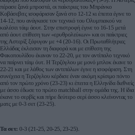
πέρασε ξανά μπροστά, οι παίκτριες του Μπράνκο
Κοβάσεβιτς ισοφάρισαν ξανά στο 12-12 κι έπειτα έγινε το
14-12, που ανάγκασε τον τεχνικό του Ολυμπιακού να
καλέσει τάιμ άουτ. Στην επιστροφή έγινε το 16-15 μετά
από άουτ επίθεση των «ερυθρολεύκων» και οι παίκτριες
της Αστερίξ ξέφυγαν με +4 (20-16). Οι Πρωταθλήτριες
Ελλάδας έκλεισαν τη διαφορά και με επίθεση της
Φακοπουλίδου έκαναν το 22-20, με τον αντίπαλο τεχνικό
να παίρνει τάιμ όυτ. Η Τερζόγλου με μονό μπλοκ έκανε το
22-21 και με λάθος των αντιπάλων έγινε η ισοφάριση. Στη
συνέχεια η Τερζόγλου κέρδισε έναν ακόμη κρίσιμο πόντο
από τον πρώτο χρόνο (23-23) κι έπειτα η Ελληνίδα διεθνείς
με άσσο έδωσε το πρώτο matchball στην ομάδα της. Η ίδια
έκανε το σερβίς και πήρε δεύτερο σερί άσσο κλείνοντας το
ματς με 0-3 σετ (23-25).
Τα σετ:
0-3 (21-25, 20-25, 23-25).