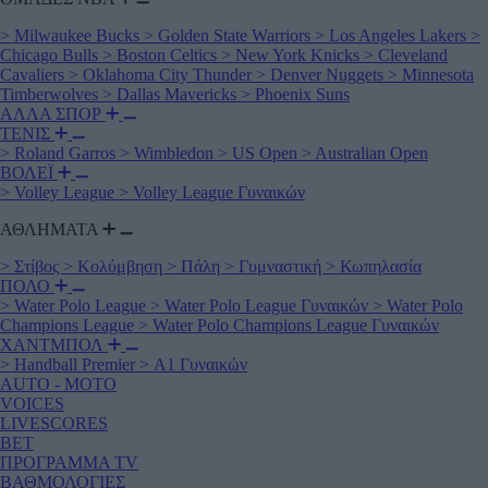
>
Milwaukee Bucks
>
Golden State Warriors
>
Los Angeles Lakers
>
Chicago Bulls
>
Boston Celtics
>
New York Knicks
>
Cleveland
Cavaliers
>
Oklahoma City Thunder
>
Denver Nuggets
>
Minnesota
Timberwolves
>
Dallas Mavericks
>
Phoenix Suns
ΑΛΛΑ ΣΠΟΡ
ΤΕΝΙΣ
>
Roland Garros
>
Wimbledon
>
US Open
>
Australian Open
ΒΟΛΕΪ
>
Volley League
>
Volley League Γυναικών
ΑΘΛΗΜΑΤΑ
>
Στίβος
>
Κολύμβηση
>
Πάλη
>
Γυμναστική
>
Κωπηλασία
ΠΟΛΟ
>
Water Polo League
>
Water Polo League Γυναικών
>
Water Polo
Champions League
>
Water Polo Champions League Γυναικών
ΧΑΝΤΜΠΟΛ
>
Handball Premier
>
Α1 Γυναικών
AUTO - MOTO
VOICES
LIVESCORES
BET
ΠΡΟΓΡΑΜΜΑ TV
ΒΑΘΜΟΛΟΓΙΕΣ