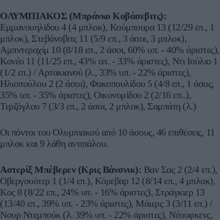
ΟΛΥΜΠΙΑΚΟΣ (Μπράνκο Κοβάσεβιτς):
Εμμανουηλίδου 4 (4 μπλοκ), Κούμπουρα 13 (12/29 επ., 1
μπλοκ), Στεβάνοβιτς 11 (5/9 επ., 3 άσοι, 3 μπλοκ),
Αμπντεραχίμ 10 (8/18 επ., 2 άσοι, 60% υπ. - 40% άριστες),
Κονέο 11 (11/25 επ., 43% υπ. - 33% άριστες), Ντι Ιούλιο 1
(1/2 επ.) / Αρτακιανού (λ., 33% υπ. - 22% άριστες),
Ηλιοπούλου 2 (2 άσοι), Φακοπουλίδου 5 (4/8 επ., 1 άσος,
35% υπ. - 35% άριστες), Οικονομίδου 2 (2/16 επ..),
Τερζόγλου 7 (3/3 επ., 2 άσοι, 2 μπλοκ), Σαμπάτη (λ.)
Οι πόντοι του Ολυμπιακού από 10 άσους, 46 επιθέσεις, 11
μπλοκ και 9 λάθη αντιπάλου.
Αστερίξ Μπέβερεν (Κρις Βάνσνικ):
Βαν Σας 2 (2/4 επ.),
Οβεργουότερ 1 (1/4 επ.), Κόρεβαρ 12 (8/14 επ., 4 μπλοκ),
Κος 8 (8/22 επ., 24% υπ. - 16% άριστες), Στράγκιερ 13
(13/40 επ., 39% υπ. - 23% άριστες), Μάιερς 3 (3/11 επ.) /
Νουρ Ντεμπούκ (λ. 39% υπ. - 22% άριστες), Νέουφκενς,