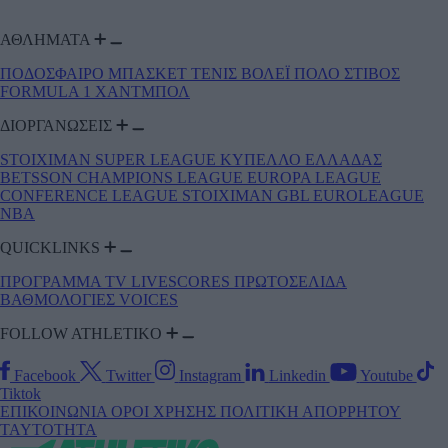
ΑΘΛΗΜΑΤΑ
ΠΟΔΟΣΦΑΙΡΟ
ΜΠΑΣΚΕΤ
ΤΕΝΙΣ
ΒΟΛΕΪ
ΠΟΛΟ
ΣΤΙΒΟΣ
FORMULA 1
ΧΑΝΤΜΠΟΛ
ΔΙΟΡΓΑΝΩΣΕΙΣ
STOIXIMAN SUPER LEAGUE
ΚΥΠΕΛΛΟ ΕΛΛΑΔΑΣ
BETSSON
CHAMPIONS LEAGUE
EUROPA LEAGUE
CONFERENCE LEAGUE
STOIXIMAN GBL
EUROLEAGUE
NBA
QUICKLINKS
ΠΡΟΓΡΑΜΜΑ TV
LIVESCORES
ΠΡΩΤΟΣΕΛΙΔΑ
ΒΑΘΜΟΛΟΓΙΕΣ
VOICES
FOLLOW ATHLETIKO
Facebook
Twitter
Instagram
Linkedin
Youtube
Tiktok
ΕΠΙΚΟΙΝΩΝΙΑ
ΟΡΟΙ ΧΡΗΣΗΣ
ΠΟΛΙΤΙΚΗ ΑΠΟΡΡΗΤΟΥ
TAYTOTHTA