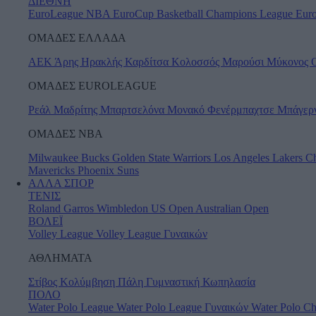
ΔΙΕΘΝΗ
EuroLeague
NBA
EuroCup
Basketball Champions League
Eur
ΟΜΑΔΕΣ ΕΛΛΑΔΑ
ΑΕΚ
Άρης
Ηρακλής
Καρδίτσα
Κολοσσός
Μαρούσι
Μύκονος
ΟΜΑΔΕΣ EUROLEAGUE
Ρεάλ Μαδρίτης
Μπαρτσελόνα
Μονακό
Φενέρμπαχτσε
Μπάγερ
ΟΜΑΔΕΣ ΝΒΑ
Milwaukee Bucks
Golden State Warriors
Los Angeles Lakers
Ch
Mavericks
Phoenix Suns
ΑΛΛΑ ΣΠΟΡ
ΤΕΝΙΣ
Roland Garros
Wimbledon
US Open
Australian Open
ΒΟΛΕΪ
Volley League
Volley League Γυναικών
ΑΘΛΗΜΑΤΑ
Στίβος
Κολύμβηση
Πάλη
Γυμναστική
Κωπηλασία
ΠΟΛΟ
Water Polo League
Water Polo League Γυναικών
Water Polo C