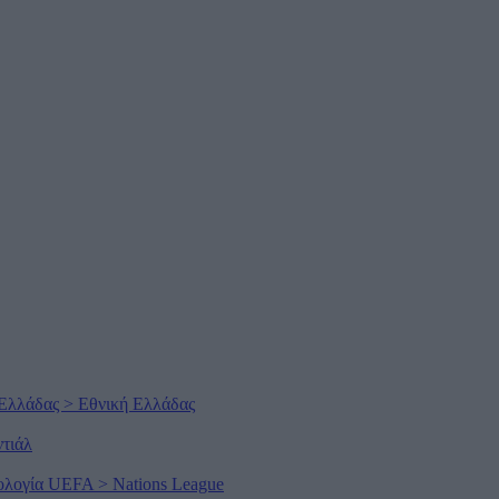
 Ελλάδας
>
Εθνική Ελλάδας
τιάλ
ολογία UEFA
>
Nations League