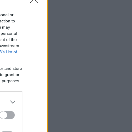
sonal or
ection to
ou may
 personal
out of the
 downstream
B’s List of
er and store
to grant or
ed purposes