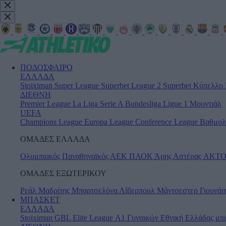
ΠΟΔΟΣΦΑΙΡΟ
ΕΛΛΑΔΑ
Stoiximan Super League
Superbet League 2
Superbet Κύπελλο
ΔΙΕΘΝΗ
Premier League
La Liga
Serie A
Bundesliga
Ligue 1
Μουντιάλ
UEFA
Champions League
Europa League
Conference League
Βαθμολ
ΟΜΑΔΕΣ ΕΛΛΑΔΑ
Ολυμπιακός
Παναθηναϊκός
ΑΕΚ
ΠΑΟΚ
Άρης
Αστέρας AKT
ΟΜΑΔΕΣ ΕΞΩΤΕΡΙΚΟΥ
Ρεάλ Μαδρίτης
Μπαρτσελόνα
Λίβερπουλ
Μάντσεστερ Γιουνάι
ΜΠΑΣΚΕΤ
ΕΛΛΑΔΑ
Stoiximan GBL
Elite League
Α1 Γυναικών
Εθνική Ελλάδας μπ