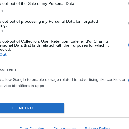
o opt-out of the Sale of my Personal Data.
In
to opt-out of processing my Personal Data for Targeted
ing.
In
o opt-out of Collection, Use, Retention, Sale, and/or Sharing
ersonal Data that Is Unrelated with the Purposes for which it
lected.
 το σύνθημα που τρέλανε τον κ
Out
consents
ράσινοι» θα κατακτήσουν την Euroleague.
o allow Google to enable storage related to advertising like cookies on
evice identifiers in apps.
CONFIRM
Data Deletion
Data Access
Privacy Policy