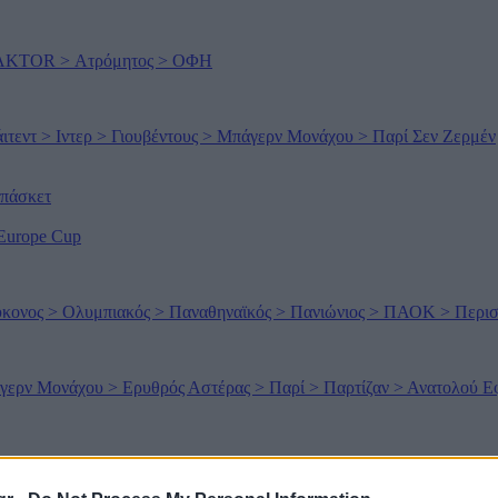
 AKTOR
>
Ατρόμητος
>
ΟΦΗ
άιτεντ
>
Ιντερ
>
Γιουβέντους
>
Μπάγερν Μονάχου
>
Παρί Σεν Ζερμέν
μπάσκετ
Europe Cup
κονος
>
Ολυμπιακός
>
Παναθηναϊκός
>
Πανιώνιος
>
ΠΑΟΚ
>
Περισ
γερν Μονάχου
>
Ερυθρός Αστέρας
>
Παρί
>
Παρτίζαν
>
Ανατολού Ε
Chicago Bulls
>
Boston Celtics
>
New York Knicks
>
Cleveland Caval