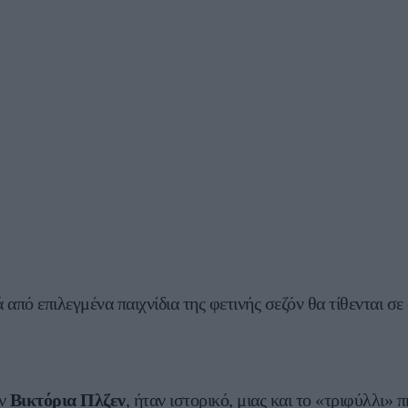
ά από επιλεγμένα παιχνίδια της φετινής σεζόν θα τίθενται 
ην
Βικτόρια Πλζεν
, ήταν ιστορικό, μιας και το «τριφύλλι»