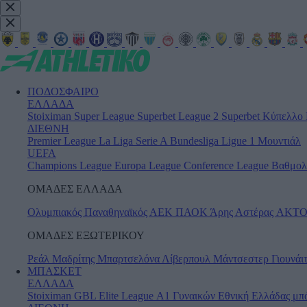
ΠΟΔΟΣΦΑΙΡΟ
ΕΛΛΑΔΑ
Stoiximan Super League
Superbet League 2
Superbet Κύπελλο
ΔΙΕΘΝΗ
Premier League
La Liga
Serie A
Bundesliga
Ligue 1
Μουντιάλ
UEFA
Champions League
Europa League
Conference League
Βαθμολ
ΟΜΑΔΕΣ ΕΛΛΑΔΑ
Ολυμπιακός
Παναθηναϊκός
ΑΕΚ
ΠΑΟΚ
Άρης
Αστέρας AKT
ΟΜΑΔΕΣ ΕΞΩΤΕΡΙΚΟΥ
Ρεάλ Μαδρίτης
Μπαρτσελόνα
Λίβερπουλ
Μάντσεστερ Γιουνάι
ΜΠΑΣΚΕΤ
ΕΛΛΑΔΑ
Stoiximan GBL
Elite League
Α1 Γυναικών
Εθνική Ελλάδας μπ