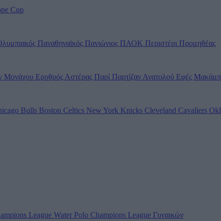
ope Cup
Ολυμπιακός
Παναθηναϊκός
Πανιώνιος
ΠΑΟΚ
Περιστέρι
Προμηθέας
ν Μονάχου
Ερυθρός Αστέρας
Παρί
Παρτίζαν
Ανατολού Εφές
Μακάμπ
icago Bulls
Boston Celtics
New York Knicks
Cleveland Cavaliers
Okl
hampions League
Water Polo Champions League Γυναικών