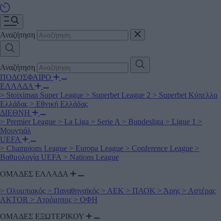
Αναζήτηση
Αναζήτηση
ΠΟΔΟΣΦΑΙΡΟ
ΕΛΛΑΔΑ
>
Stoiximan Super League
>
Superbet League 2
>
Superbet Κύπελλο
Ελλάδας
>
Εθνική Ελλάδας
ΔΙΕΘΝΗ
>
Premier League
>
La Liga
>
Serie A
>
Bundesliga
>
Ligue 1
>
Μουντιάλ
UEFA
>
Champions League
>
Europa League
>
Conference League
>
Βαθμολογία UEFA
>
Nations League
ΟΜΑΔΕΣ ΕΛΛΑΔΑ
>
Ολυμπιακός
>
Παναθηναϊκός
>
ΑΕΚ
>
ΠΑΟΚ
>
Άρης
>
Αστέρας
AKTOR
>
Ατρόμητος
>
ΟΦΗ
ΟΜΑΔΕΣ ΕΞΩΤΕΡΙΚΟΥ