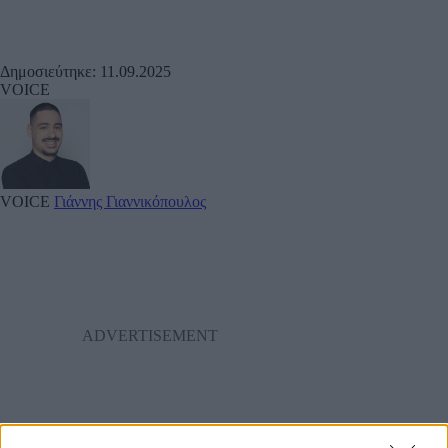
Δημοσιεύτηκε: 11.09.2025
VOICE
VOICE
Γιάννης Γιαννικόπουλος