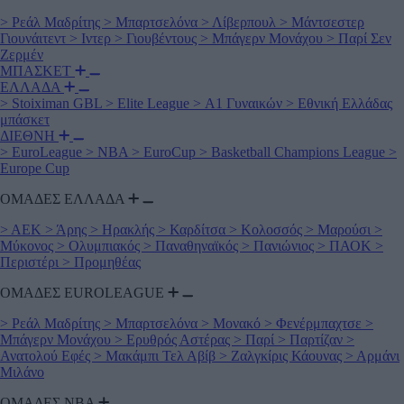
>
Ρεάλ Μαδρίτης
>
Μπαρτσελόνα
>
Λίβερπουλ
>
Μάντσεστερ
Γιουνάιτεντ
>
Ιντερ
>
Γιουβέντους
>
Μπάγερν Μονάχου
>
Παρί Σεν
Ζερμέν
ΜΠΑΣΚΕΤ
ΕΛΛΑΔΑ
>
Stoiximan GBL
>
Elite League
>
Α1 Γυναικών
>
Εθνική Ελλάδας
μπάσκετ
ΔΙΕΘΝΗ
>
EuroLeague
>
NBA
>
EuroCup
>
Basketball Champions League
>
Europe Cup
ΟΜΑΔΕΣ ΕΛΛΑΔΑ
>
ΑΕΚ
>
Άρης
>
Ηρακλής
>
Καρδίτσα
>
Κολοσσός
>
Μαρούσι
>
Μύκονος
>
Ολυμπιακός
>
Παναθηναϊκός
>
Πανιώνιος
>
ΠΑΟΚ
>
Περιστέρι
>
Προμηθέας
ΟΜΑΔΕΣ EUROLEAGUE
>
Ρεάλ Μαδρίτης
>
Μπαρτσελόνα
>
Μονακό
>
Φενέρμπαχτσε
>
Μπάγερν Μονάχου
>
Ερυθρός Αστέρας
>
Παρί
>
Παρτίζαν
>
Ανατολού Εφές
>
Μακάμπι Τελ Αβίβ
>
Ζαλγκίρις Κάουνας
>
Αρμάνι
Μιλάνο
ΟΜΑΔΕΣ ΝΒΑ