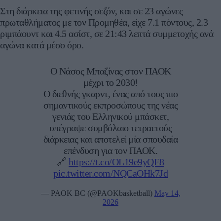
Στη διάρκεια της φετινής σεζόν, και σε 23 αγώνες
πρωταθλήματος με τον Προμηθέα, είχε 7.1 πόντους, 2.3
ριμπάουντ και 4.5 ασίστ, σε 21:43 λεπτά συμμετοχής ανά
αγώνα κατά μέσο όρο.
Ο Νάσος Μπαζίνας στον ΠΑΟΚ
μέχρι το 2030!
Ο διεθνής γκαρντ, ένας από τους πιο
σημαντικούς εκπροσώπους της νέας
γενιάς του Ελληνικού μπάσκετ,
υπέγραψε συμβόλαιο τετραετούς
διάρκειας και αποτελεί μία σπουδαία
επένδυση για τον ΠΑΟΚ.
🔗
https://t.co/OL19e9yQE8
pic.twitter.com/NQCaOHk7Jd
— PAOK BC (@PAOKbasketball)
May 14,
2026