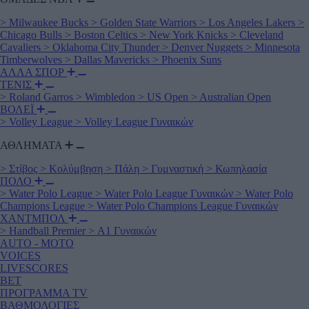
>
Milwaukee Bucks
>
Golden State Warriors
>
Los Angeles Lakers
>
Chicago Bulls
>
Boston Celtics
>
New York Knicks
>
Cleveland
Cavaliers
>
Oklahoma City Thunder
>
Denver Nuggets
>
Minnesota
Timberwolves
>
Dallas Mavericks
>
Phoenix Suns
ΑΛΛΑ ΣΠΟΡ
ΤΕΝΙΣ
>
Roland Garros
>
Wimbledon
>
US Open
>
Australian Open
ΒΟΛΕΪ
>
Volley League
>
Volley League Γυναικών
ΑΘΛΗΜΑΤΑ
>
Στίβος
>
Κολύμβηση
>
Πάλη
>
Γυμναστική
>
Κωπηλασία
ΠΟΛΟ
>
Water Polo League
>
Water Polo League Γυναικών
>
Water Polo
Champions League
>
Water Polo Champions League Γυναικών
ΧΑΝΤΜΠΟΛ
>
Handball Premier
>
Α1 Γυναικών
AUTO - MOTO
VOICES
LIVESCORES
BET
ΠΡΟΓΡΑΜΜΑ TV
ΒΑΘΜΟΛΟΓΙΕΣ