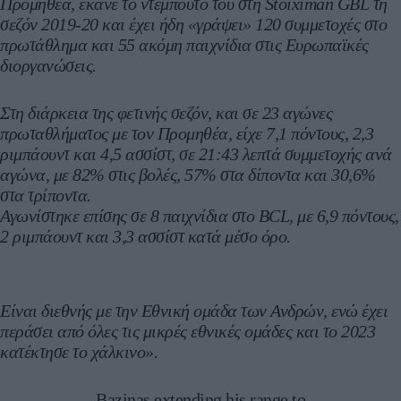
Προμηθέα, έκανε το ντεμπούτο του στη Stoiximan GBL τη
σεζόν 2019-20 και έχει ήδη «γράψει» 120 συμμετοχές στο
πρωτάθλημα και 55 ακόμη παιχνίδια στις Ευρωπαϊκές
διοργανώσεις.
Στη διάρκεια της φετινής σεζόν, και σε 23 αγώνες
πρωταθλήματος με τον Προμηθέα, είχε 7,1 πόντους, 2,3
ριμπάουντ και 4,5 ασσίστ, σε 21:43 λεπτά συμμετοχής ανά
αγώνα, με 82% στις βολές, 57% στα δίποντα και 30,6%
στα τρίποντα.
Αγωνίστηκε επίσης σε 8 παιχνίδια στο BCL, με 6,9 πόντους,
2 ριμπάουντ και 3,3 ασσίστ κατά μέσο όρο.
Είναι διεθνής με την Εθνική ομάδα των Ανδρών, ενώ έχει
περάσει από όλες τις μικρές εθνικές ομάδες και το 2023
κατέκτησε το χάλκινο».
Bazinas extending his range to