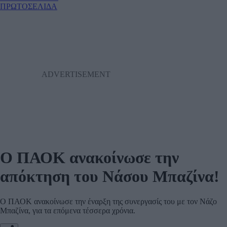
ΠΡΩΤΟΣΕΛΙΔΑ
O ΠΑΟΚ ανακοίνωσε την
απόκτηση του Νάσου Μπαζίνα!
Ο ΠΑΟΚ ανακοίνωσε την έναρξη της συνεργασίς του με τον Νάζο
Μπαζίνα, για τα επόμενα τέσσερα χρόνια.