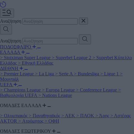
Αναζήτηση
Αναζήτηση
ΠΟΔΟΣΦΑΙΡΟ
ΕΛΛΑΔΑ
>
Stoiximan Super League
>
Superbet League 2
>
Superbet Κύπελλο
Ελλάδας
>
Εθνική Ελλάδας
ΔΙΕΘΝΗ
>
Premier League
>
La Liga
>
Serie A
>
Bundesliga
>
Ligue 1
>
Μουντιάλ
UEFA
>
Champions League
>
Europa League
>
Conference League
>
Βαθμολογία UEFA
>
Nations League
ΟΜΑΔΕΣ ΕΛΛΑΔΑ
>
Ολυμπιακός
>
Παναθηναϊκός
>
ΑΕΚ
>
ΠΑΟΚ
>
Άρης
>
Αστέρας
AKTOR
>
Ατρόμητος
>
ΟΦΗ
ΟΜΑΔΕΣ ΕΞΩΤΕΡΙΚΟΥ