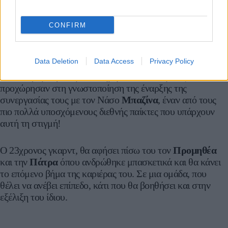
Ο
ΠΑΟΚ
προχώρησε σε ακόμα μια ηχηρή κίνηση για την
ερχόμενη αγωνιστική περίοδο.
Αυτή τη φορά δεν είναι
CONFIRM
ανανέωση, όπως του Μπεν Μουρ
,
αλλά μεταγραφή!
Data Deletion
Data Access
Privacy Policy
Οι «ασπρόμαυροι» με επίσημη ανακοίνωσή τους,
προχώρησαν στη γνωστοποίηση της έναρξης της
συνεργασίας τους με τον Νάσο
Μπαζίνα
, έναν από τους
πιο πολλά υποσχόμενους διεθνής παίκτες που υπάρχουν
αυτή τη στιγμή!
Ο 23χρονος γκαρντ, θα αφήσει πίσω του τον
Προμηθέα
και την
Πάτρα
όπου ανδρώθηκε μπασκετικά και θα κάνει
το επόμενο βήμα της καριέρας του. Σε μια ομάδα, που
θέλει να ανέβει επίπεδο, κάτι που θα βοηθήσει και στην
εξέλιξη του ίδιου.