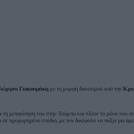
ιώργου Γιακουμάκη
με τη μορφή δανεισμού από την
Κρο
α τη μετακίνησή του στην Τούμπα και πλέον το μόνο που απο
ι σε προχωρημένο στάδιο, με τον δικέφαλο να πιέζει για 