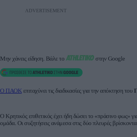
Μην χάνεις είδηση.
Βάλε το
στην Google
Ο ΠΑΟΚ
επιταχύνει τις διαδικασίες για την απόκτηση του
Γ
Ο Κρητικός επιθετικός έχει ήδη δώσει το «πράσινο φως» γι
ομάδα. Οι συζητήσεις ανάμεσα στις δύο πλευρές βρίσκοντα