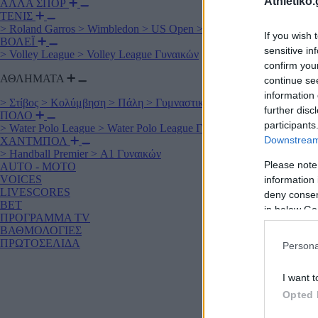
Athletiko.
ΑΛΛΑ ΣΠΟΡ
ΤΕΝΙΣ
>
Roland Garros
>
Wimbledon
>
US Open
>
Australian Open
If you wish 
ΒΟΛΕΪ
sensitive in
>
Volley League
>
Volley League Γυναικών
confirm you
ΑΘΛΗΜΑΤΑ
continue se
information 
>
Στίβος
>
Κολύμβηση
>
Πάλη
>
Γυμναστική
>
Κωπηλασία
further disc
ΠΟΛΟ
participants
>
Water Polo League
>
Water Polo League Γυναικών
>
Water Polo C
Downstream 
ΧΑΝΤΜΠΟΛ
>
Handball Premier
>
Α1 Γυναικών
Please note
AUTO - MOTO
VOICES
information 
LIVESCORES
deny consent
BET
in below Go
ΠΡΟΓΡΑΜΜΑ TV
ΒΑΘΜΟΛΟΓΙΕΣ
ΠΡΩΤΟΣΕΛΙΔΑ
Persona
I want t
Opted 