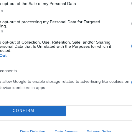
o opt-out of the Sale of my Personal Data.
In
to opt-out of processing my Personal Data for Targeted
ing.
In
o opt-out of Collection, Use, Retention, Sale, and/or Sharing
ersonal Data that Is Unrelated with the Purposes for which it
lected.
τον Γιακουμάκη
Out
consents
η ομάδα της Θεσσαλονίκης να τα βρει και με την Κρουζ Αζούλ.
o allow Google to enable storage related to advertising like cookies on
evice identifiers in apps.
CONFIRM
Data Deletion
Data Access
Privacy Policy