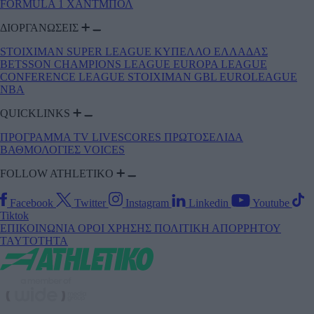
FORMULA 1
ΧΑΝΤΜΠΟΛ
ΔΙΟΡΓΑΝΩΣΕΙΣ
STOIXIMAN SUPER LEAGUE
ΚΥΠΕΛΛΟ ΕΛΛΑΔΑΣ
BETSSON
CHAMPIONS LEAGUE
EUROPA LEAGUE
CONFERENCE LEAGUE
STOIXIMAN GBL
EUROLEAGUE
NBA
QUICKLINKS
ΠΡΟΓΡΑΜΜΑ TV
LIVESCORES
ΠΡΩΤΟΣΕΛΙΔΑ
ΒΑΘΜΟΛΟΓΙΕΣ
VOICES
FOLLOW ATHLETIKO
Facebook
Twitter
Instagram
Linkedin
Youtube
Tiktok
ΕΠΙΚΟΙΝΩΝΙΑ
ΟΡΟΙ ΧΡΗΣΗΣ
ΠΟΛΙΤΙΚΗ ΑΠΟΡΡΗΤΟΥ
TAYTOTHTA