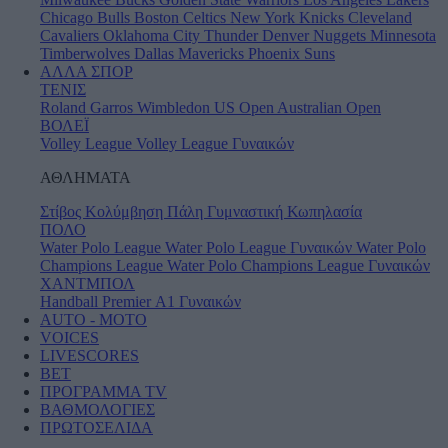
Chicago Bulls
Boston Celtics
New York Knicks
Cleveland
Cavaliers
Oklahoma City Thunder
Denver Nuggets
Minnesota
Timberwolves
Dallas Mavericks
Phoenix Suns
ΑΛΛΑ ΣΠΟΡ
ΤΕΝΙΣ
Roland Garros
Wimbledon
US Open
Australian Open
ΒΟΛΕΪ
Volley League
Volley League Γυναικών
ΑΘΛΗΜΑΤΑ
Στίβος
Κολύμβηση
Πάλη
Γυμναστική
Κωπηλασία
ΠΟΛΟ
Water Polo League
Water Polo League Γυναικών
Water Polo
Champions League
Water Polo Champions League Γυναικών
ΧΑΝΤΜΠΟΛ
Handball Premier
Α1 Γυναικών
AUTO - MOTO
VOICES
LIVESCORES
BET
ΠΡΟΓΡΑΜΜΑ TV
ΒΑΘΜΟΛΟΓΙΕΣ
ΠΡΩΤΟΣΕΛΙΔΑ