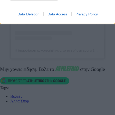
Data Deletion
Data Access
Privacy Policy
Η δημοσίευση κοινοποιήθηκε από το χρήστη sportv (@sportv)
Μην χάνεις είδηση.
Βάλε το
στην Google
Tags:
Βόλεϊ
,
Άλλα Σπορ