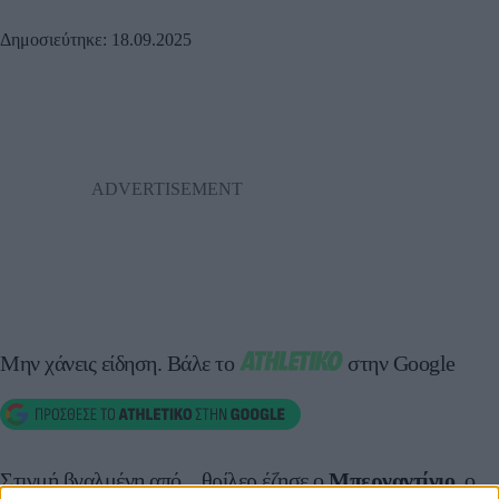
Δημοσιεύτηκε: 18.09.2025
Μην χάνεις είδηση.
Βάλε το
στην Google
Στιγμή βγαλμένη από... θρίλερ έζησε ο
Μπερναντίνιο
, ο