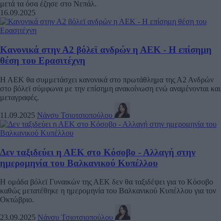
μετά τα όσα έζησε στο Νεπάλ.
16.09.2025
Κανονικά στην Α2 βόλεϊ ανδρών η ΑΕΚ - Η επίσημη
θέση του Ερασιτέχνη
Η ΑΕΚ θα συμμετάσχει κανονικά στο πρωτάθλημα της Α2 Ανδρών
στο βόλεϊ σύμφωνα με την επίσημη ανακοίνωση ενώ αναμένονται και
μεταγραφές.
11.09.2025
Νάνσυ Τσιοτσιοπούλου
Δεν ταξιδεύει η ΑΕΚ στο Κόσοβο - Αλλαγή στην
ημερομηνία του Βαλκανικού Κυπέλλου
Η ομάδα βόλεϊ Γυναικών της ΑΕΚ δεν θα ταξιδέψει για το Κόσοβο
καθώς μετατέθηκε η ημερομηνία του Βαλκανικού Κυπέλλου για τον
Οκτώβριο.
23.09.2025
Νάνσυ Τσιοτσιοπούλου