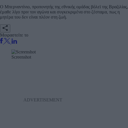
Ο Μπερναντίνιο, προπονητής της εθνικής ομάδας βόλεϊ της Βραζιλίας,
έμαθε λίγο πριν τον αγώνα και συγκεκριμένα στο ζέσταμα, πως η
μητέρα του δεν είναι πλέον στη ζωή.
Μοιραστείτε το
Screenshot