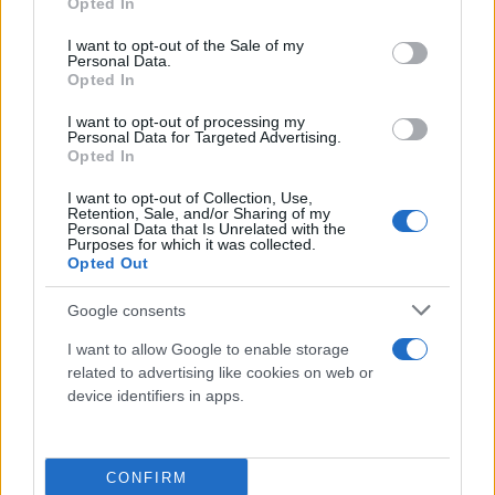
Opted In
use your data for below specified purposes in below Google
consent section.
I want to opt-out of the Sale of my
Η Βραζιλία ηττήθηκε με 3-0 σετ σε αυτό το ματς από τη
Personal Data.
Opted In
Σερβία ενώ στη συνέχεια επικράτησε της Τσεχίας με 3-0
σετ αλλά δεν κατάφερε να προκριθεί. Έτσι έμεινε εκτός
I want to opt-out of processing my
από το
Παγκόσμιο Πρωτάθλημα
.
Personal Data for Targeted Advertising.
Opted In
I want to opt-out of Collection, Use,
Retention, Sale, and/or Sharing of my
Personal Data that Is Unrelated with the
Purposes for which it was collected.
Opted Out
Google consents
I want to allow Google to enable storage
related to advertising like cookies on web or
device identifiers in apps.
Δείτε αυτή τη δημοσίευση στο Instagram.
CONFIRM