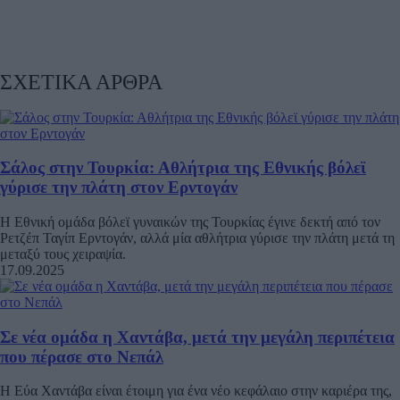
ΣΧΕΤΙΚΑ ΑΡΘΡΑ
Σάλος στην Τουρκία: Αθλήτρια της Εθνικής βόλεϊ
γύρισε την πλάτη στον Ερντογάν
Η Εθνική ομάδα βόλεϊ γυναικών της Τουρκίας έγινε δεκτή από τον
Ρετζέπ Ταγίπ Ερντογάν, αλλά μία αθλήτρια γύρισε την πλάτη μετά τη
μεταξύ τους χειραψία.
17.09.2025
Σε νέα ομάδα η Χαντάβα, μετά την μεγάλη περιπέτεια
που πέρασε στο Νεπάλ
Η Εύα Χαντάβα είναι έτοιμη για ένα νέο κεφάλαιο στην καριέρα της,