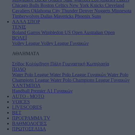
Chicago Bulls
Boston Celtics
New York Knicks
Cleveland
Cavaliers
Oklahoma City Thunder
Denver Nuggets
Minnesota
Timberwolves
Dallas Mavericks
Phoenix Suns
ΑΛΛΑ ΣΠΟΡ
ΤΕΝΙΣ
Roland Garros
Wimbledon
US Open
Australian Open
ΒΟΛΕΪ
Volley League
Volley League Γυναικών
ΑΘΛΗΜΑΤΑ
Στίβος
Κολύμβηση
Πάλη
Γυμναστική
Κωπηλασία
ΠΟΛΟ
Water Polo League
Water Polo League Γυναικών
Water Polo
Champions League
Water Polo Champions League Γυναικών
ΧΑΝΤΜΠΟΛ
Handball Premier
Α1 Γυναικών
AUTO - MOTO
VOICES
LIVESCORES
BET
ΠΡΟΓΡΑΜΜΑ TV
ΒΑΘΜΟΛΟΓΙΕΣ
ΠΡΩΤΟΣΕΛΙΔΑ