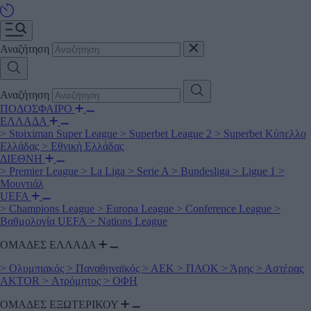
Αναζήτηση
Αναζήτηση
ΠΟΔΟΣΦΑΙΡΟ
ΕΛΛΑΔΑ
>
Stoiximan Super League
>
Superbet League 2
>
Superbet Κύπελλο
Ελλάδας
>
Εθνική Ελλάδας
ΔΙΕΘΝΗ
>
Premier League
>
La Liga
>
Serie A
>
Bundesliga
>
Ligue 1
>
Μουντιάλ
UEFA
>
Champions League
>
Europa League
>
Conference League
>
Βαθμολογία UEFA
>
Nations League
ΟΜΑΔΕΣ ΕΛΛΑΔΑ
>
Ολυμπιακός
>
Παναθηναϊκός
>
ΑΕΚ
>
ΠΑΟΚ
>
Άρης
>
Αστέρας
AKTOR
>
Ατρόμητος
>
ΟΦΗ
ΟΜΑΔΕΣ ΕΞΩΤΕΡΙΚΟΥ