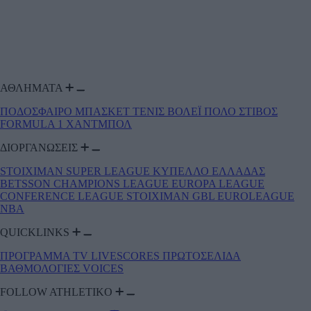
ΑΘΛΗΜΑΤΑ
ΠΟΔΟΣΦΑΙΡΟ
ΜΠΑΣΚΕΤ
ΤΕΝΙΣ
ΒΟΛΕΪ
ΠΟΛΟ
ΣΤΙΒΟΣ
FORMULA 1
ΧΑΝΤΜΠΟΛ
ΔΙΟΡΓΑΝΩΣΕΙΣ
STOIXIMAN SUPER LEAGUE
ΚΥΠΕΛΛΟ ΕΛΛΑΔΑΣ
BETSSON
CHAMPIONS LEAGUE
EUROPA LEAGUE
CONFERENCE LEAGUE
STOIXIMAN GBL
EUROLEAGUE
NBA
QUICKLINKS
ΠΡΟΓΡΑΜΜΑ TV
LIVESCORES
ΠΡΩΤΟΣΕΛΙΔΑ
ΒΑΘΜΟΛΟΓΙΕΣ
VOICES
FOLLOW ATHLETIKO