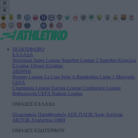
ΠΟΔΟΣΦΑΙΡΟ
ΕΛΛΑΔΑ
Stoiximan Super League
Superbet League 2
Superbet Κύπελλο
Ελλάδας
Εθνική Ελλάδας
ΔΙΕΘΝΗ
Premier League
La Liga
Serie A
Bundesliga
Ligue 1
Μουντιάλ
UEFA
Champions League
Europa League
Conference League
Βαθμολογία UEFA
Nations League
ΟΜΑΔΕΣ ΕΛΛΑΔΑ
Ολυμπιακός
Παναθηναϊκός
ΑΕΚ
ΠΑΟΚ
Άρης
Αστέρας
AKTOR
Ατρόμητος
ΟΦΗ
ΟΜΑΔΕΣ ΕΞΩΤΕΡΙΚΟΥ