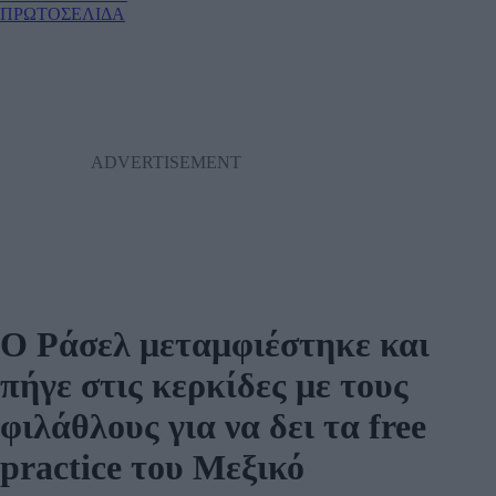
ΠΡΩΤΟΣΕΛΙΔΑ
Ο Ράσελ μεταμφιέστηκε και
πήγε στις κερκίδες με τους
φιλάθλους για να δει τα free
practice του Μεξικό