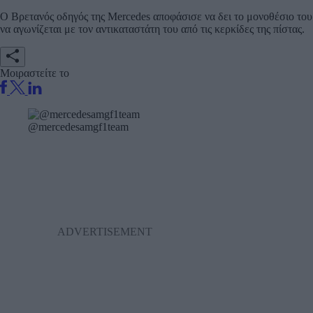
Ο Βρετανός οδηγός της Mercedes αποφάσισε να δει το μονοθέσιο του
να αγωνίζεται με τον αντικαταστάτη του από τις κερκίδες της πίστας.
Μοιραστείτε το
@mercedesamgf1team