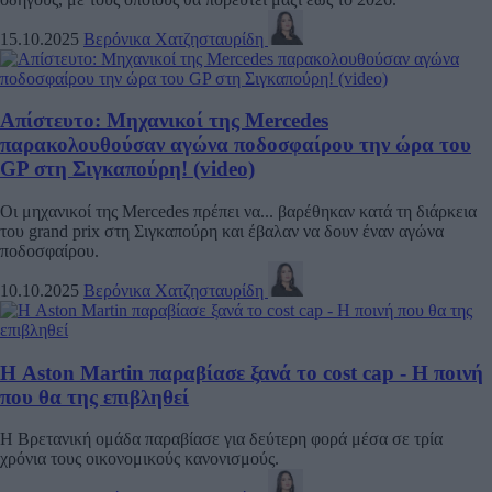
15.10.2025
Βερόνικα Χατζησταυρίδη
Απίστευτο: Μηχανικοί της Mercedes
παρακολουθούσαν αγώνα ποδοσφαίρου την ώρα του
GP στη Σιγκαπούρη! (video)
Οι μηχανικοί της Mercedes πρέπει να... βαρέθηκαν κατά τη διάρκεια
του grand prix στη Σιγκαπούρη και έβαλαν να δουν έναν αγώνα
ποδοσφαίρου.
10.10.2025
Βερόνικα Χατζησταυρίδη
Η Aston Martin παραβίασε ξανά το cost cap - Η ποινή
που θα της επιβληθεί
Η Βρετανική ομάδα παραβίασε για δεύτερη φορά μέσα σε τρία
χρόνια τους οικονομικούς κανονισμούς.