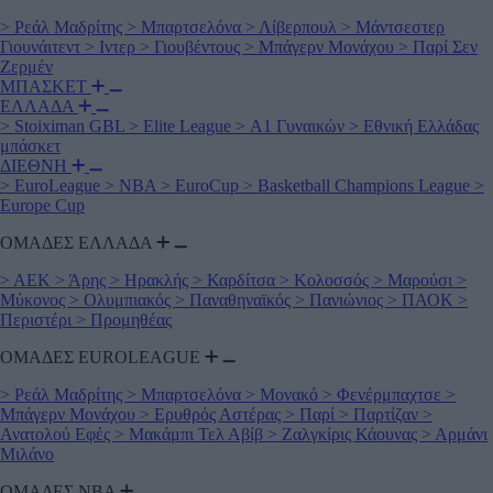
>
Ρεάλ Μαδρίτης
>
Μπαρτσελόνα
>
Λίβερπουλ
>
Μάντσεστερ
Γιουνάιτεντ
>
Ιντερ
>
Γιουβέντους
>
Μπάγερν Μονάχου
>
Παρί Σεν
Ζερμέν
ΜΠΑΣΚΕΤ
ΕΛΛΑΔΑ
>
Stoiximan GBL
>
Elite League
>
Α1 Γυναικών
>
Εθνική Ελλάδας
μπάσκετ
ΔΙΕΘΝΗ
>
EuroLeague
>
NBA
>
EuroCup
>
Basketball Champions League
>
Europe Cup
ΟΜΑΔΕΣ ΕΛΛΑΔΑ
>
ΑΕΚ
>
Άρης
>
Ηρακλής
>
Καρδίτσα
>
Κολοσσός
>
Μαρούσι
>
Μύκονος
>
Ολυμπιακός
>
Παναθηναϊκός
>
Πανιώνιος
>
ΠΑΟΚ
>
Περιστέρι
>
Προμηθέας
ΟΜΑΔΕΣ EUROLEAGUE
>
Ρεάλ Μαδρίτης
>
Μπαρτσελόνα
>
Μονακό
>
Φενέρμπαχτσε
>
Μπάγερν Μονάχου
>
Ερυθρός Αστέρας
>
Παρί
>
Παρτίζαν
>
Ανατολού Εφές
>
Μακάμπι Τελ Αβίβ
>
Ζαλγκίρις Κάουνας
>
Αρμάνι
Μιλάνο
ΟΜΑΔΕΣ ΝΒΑ