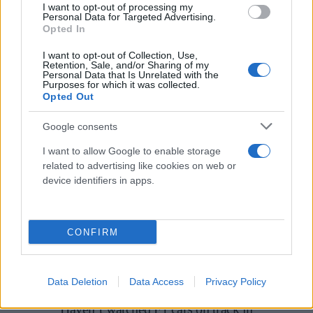
pic.twitter.com/TbKm9ZwKQN
I want to opt-out of processing my
Personal Data for Targeted Advertising.
Opted In
— Mercedes-AMG PETRONAS F1 Team
(@MercedesAMGF1)
October 24, 2025
I want to opt-out of Collection, Use,
Retention, Sale, and/or Sharing of my
Personal Data that Is Unrelated with the
Έτσι λοιπόν, ο Ράσελ έκατσε στην κεντρική κερκίδα,
Purposes for which it was collected.
Opted Out
την Foro Sol, και είδε μετά από πολλά χρόνια τα μονοθέσια
στη δράση, μαζί και το δικό του. Δεν έγινε αντιληπτός και
Google consents
έτσι κατάφερε να απολαύσει, έστω και για λίγο, τη δράση
της Formula 1 από τη θέση του παρατηρητή.
I want to allow Google to enable storage
related to advertising like cookies on web or
device identifiers in apps.
Μάλιστα, μετά από αυτό το γεγονός, δημοσίευσε μια
φωτογραφία του φορώντας τη μάσκα και έγραψε: «
Είχα
CONFIRM
πολλά χρόνια να παρακολουθήσω τα αυτοκίνητα της F1
στην πίστα, οπότε βρήκα έναν τρόπο να τρυπώσω στην
κερκίδα όσο ο Φρεντ οδηγούσε το αυτοκίνητό μου
».
Data Deletion
Data Access
Privacy Policy
Haven’t watched F1 cars on track in