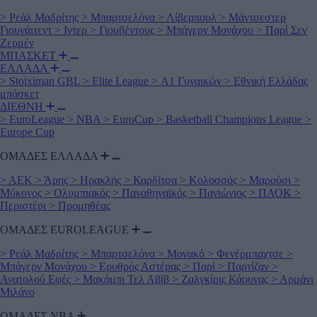
>
Ρεάλ Μαδρίτης
>
Μπαρτσελόνα
>
Λίβερπουλ
>
Μάντσεστερ
Γιουνάιτεντ
>
Ιντερ
>
Γιουβέντους
>
Μπάγερν Μονάχου
>
Παρί Σεν
Ζερμέν
ΜΠΑΣΚΕΤ
ΕΛΛΑΔΑ
>
Stoiximan GBL
>
Elite League
>
Α1 Γυναικών
>
Εθνική Ελλάδας
μπάσκετ
ΔΙΕΘΝΗ
>
EuroLeague
>
NBA
>
EuroCup
>
Basketball Champions League
>
Europe Cup
ΟΜΑΔΕΣ ΕΛΛΑΔΑ
>
ΑΕΚ
>
Άρης
>
Ηρακλής
>
Καρδίτσα
>
Κολοσσός
>
Μαρούσι
>
Μύκονος
>
Ολυμπιακός
>
Παναθηναϊκός
>
Πανιώνιος
>
ΠΑΟΚ
>
Περιστέρι
>
Προμηθέας
ΟΜΑΔΕΣ EUROLEAGUE
>
Ρεάλ Μαδρίτης
>
Μπαρτσελόνα
>
Μονακό
>
Φενέρμπαχτσε
>
Μπάγερν Μονάχου
>
Ερυθρός Αστέρας
>
Παρί
>
Παρτίζαν
>
Ανατολού Εφές
>
Μακάμπι Τελ Αβίβ
>
Ζαλγκίρις Κάουνας
>
Αρμάνι
Μιλάνο
ΟΜΑΔΕΣ ΝΒΑ