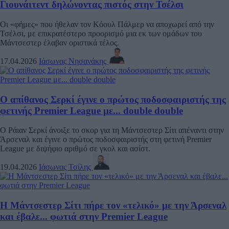
Γιουνάιτεντ δηλώνοντας πιστός στην Τσέλσι
Oι «φήμες» που ήθελαν τον Κόουλ Πάλμερ να αποχωρεί από την
Τσέλσι, με επικρατέστερο προορισμό μια εκ των ομάδων του
Μάντσεστερ έλαβαν οριστικά τέλος.
17.04.2026
Ιάσωνας Νησανάκης
Ο απίθανος Σερκί έγινε ο πρώτος ποδοσφαιριστής της
φετινής Premier League με... double double
Ο Ράιαν Σερκί άνοιξε το σκορ για τη Μάντσεστερ Σίτι απέναντι στην
Άρσεναλ και έγινε ο πρώτος ποδοσφαιριστής στη φετινή Premier
League με διψήφιο αριθμό σε γκολ και ασίστ.
19.04.2026
Ιάσωνας Τσίλης
Η Μάντσεστερ Σίτι πήρε τον «τελικό» με την Άρσεναλ
και έβαλε... φωτιά στην Premier League