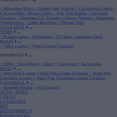
>
Milwaukee Bucks
>
Golden State Warriors
>
Los Angeles Lakers
>
Chicago Bulls
>
Boston Celtics
>
New York Knicks
>
Cleveland
Cavaliers
>
Oklahoma City Thunder
>
Denver Nuggets
>
Minnesota
Timberwolves
>
Dallas Mavericks
>
Phoenix Suns
ΑΛΛΑ ΣΠΟΡ
ΤΕΝΙΣ
>
Roland Garros
>
Wimbledon
>
US Open
>
Australian Open
ΒΟΛΕΪ
>
Volley League
>
Volley League Γυναικών
ΑΘΛΗΜΑΤΑ
>
Στίβος
>
Κολύμβηση
>
Πάλη
>
Γυμναστική
>
Κωπηλασία
ΠΟΛΟ
>
Water Polo League
>
Water Polo League Γυναικών
>
Water Polo
Champions League
>
Water Polo Champions League Γυναικών
ΧΑΝΤΜΠΟΛ
>
Handball Premier
>
Α1 Γυναικών
AUTO - MOTO
VOICES
LIVESCORES
BET
ΠΡΟΓΡΑΜΜΑ TV
ΒΑΘΜΟΛΟΓΙΕΣ