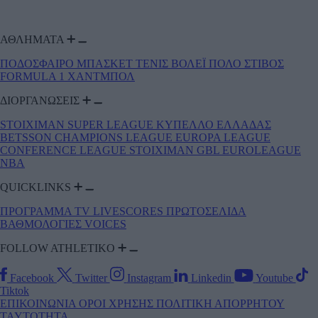
ΑΘΛΗΜΑΤΑ
ΠΟΔΟΣΦΑΙΡΟ
ΜΠΑΣΚΕΤ
ΤΕΝΙΣ
ΒΟΛΕΪ
ΠΟΛΟ
ΣΤΙΒΟΣ
FORMULA 1
ΧΑΝΤΜΠΟΛ
ΔΙΟΡΓΑΝΩΣΕΙΣ
STOIXIMAN SUPER LEAGUE
ΚΥΠΕΛΛΟ ΕΛΛΑΔΑΣ
BETSSON
CHAMPIONS LEAGUE
EUROPA LEAGUE
CONFERENCE LEAGUE
STOIXIMAN GBL
EUROLEAGUE
NBA
QUICKLINKS
ΠΡΟΓΡΑΜΜΑ TV
LIVESCORES
ΠΡΩΤΟΣΕΛΙΔΑ
ΒΑΘΜΟΛΟΓΙΕΣ
VOICES
FOLLOW ATHLETIKO
Facebook
Twitter
Instagram
Linkedin
Youtube
Tiktok
ΕΠΙΚΟΙΝΩΝΙΑ
ΟΡΟΙ ΧΡΗΣΗΣ
ΠΟΛΙΤΙΚΗ ΑΠΟΡΡΗΤΟΥ
TAYTOTHTA