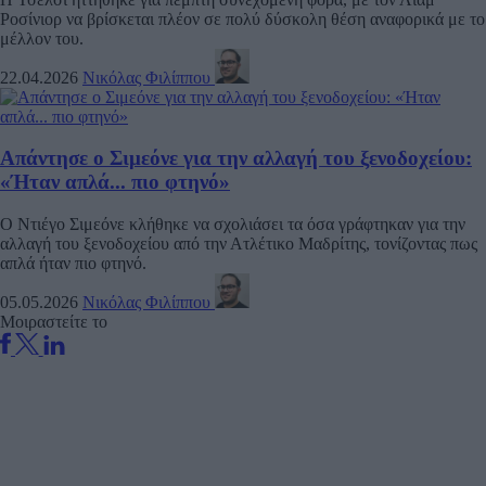
Ροσίνιορ να βρίσκεται πλέον σε πολύ δύσκολη θέση αναφορικά με το
μέλλον του.
22.04.2026
Νικόλας Φιλίππου
Απάντησε ο Σιμεόνε για την αλλαγή του ξενοδοχείου:
«Ήταν απλά... πιο φτηνό»
Ο Ντιέγο Σιμεόνε κλήθηκε να σχολιάσει τα όσα γράφτηκαν για την
αλλαγή του ξενοδοχείου από την Ατλέτικο Μαδρίτης, τονίζοντας πως
απλά ήταν πιο φτηνό.
05.05.2026
Νικόλας Φιλίππου
Μοιραστείτε το