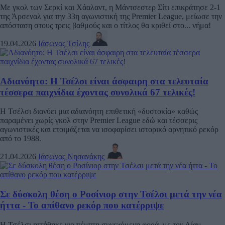
Με γκολ των Σερκί και Χάαλαντ, η Μάντσεστερ Σίτι επικράτησε 2-1
της Άρσεναλ για την 33η αγωνιστική της Premier League, μείωσε την
απόσταση στους τρεις βαθμούς και ο τίτλος θα κριθεί στο... νήμα!
19.04.2026
Ιάσωνας Τσίλης
Αδιανόητο: Η Τσέλσι είναι άσφαιρη στα τελευταία
τέσσερα παιχνίδια έχοντας συνολικά 67 τελικές!
Η Τσέλσι διανύει μια αδιανόητη επιθετική «δυστοκία» καθώς
παραμένει χωρίς γκολ στην Premier League εδώ και τέσσερις
αγωνιστικές και ετοιμάζεται να ισοφαρίσει ιστορικό αρνητικό ρεκόρ
από το 1988.
21.04.2026
Ιάσωνας Νησανάκης
Σε δύσκολη θέση ο Ροσίνιορ στην Τσέλσι μετά την νέα
ήττα - Το απίθανο ρεκόρ που κατέρριψε
Η Τσέλσι ηττήθηκε για πέμπτη συνεχόμενη φορά, με τον Λίαμ