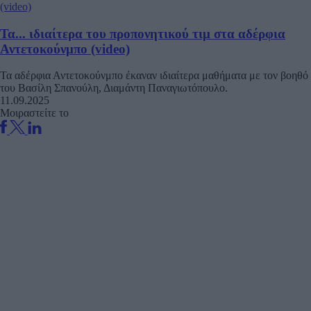
Τα... ιδιαίτερα του προπονητικού τιμ στα αδέρφια
Αντετοκούνμπο (video)
Τα αδέρφια Αντετοκούνμπο έκαναν ιδιαίτερα μαθήματα με τον βοηθό
του Βασίλη Σπανούλη, Διαμάντη Παναγιωτόπουλο.
11.09.2025
Μοιραστείτε το