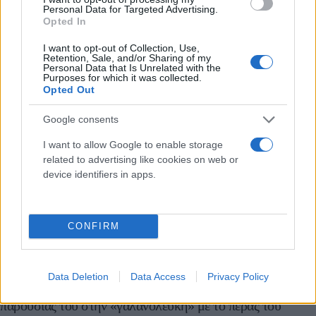
Personal Data for Targeted Advertising.
Opted In
I want to opt-out of Collection, Use,
Μην χάνεις είδηση.
Βάλε το
στην Google
Retention, Sale, and/or Sharing of my
Personal Data that Is Unrelated with the
Purposes for which it was collected.
Opted Out
Google consents
Πανέτοιμος, αποφασισμένος και σε εξαιρετική κατάσταση
I want to allow Google to enable storage
ο Κώστας Σλούκας ενόψει του ημιτελικού της Εθνικής με
related to advertising like cookies on web or
αντίπαλο την Τουρκία του Εργκίν Αταμάν.
Ο έμπειρος
device identifiers in apps.
γκαρντ δεν έκρυψε τον ενθουσιασμό και την προσμονή του
για το μεγάλο παιχνίδι που έρχεται, ωστόσο αναφέρθηκε
και σε ένα άλλο κεφάλαιο.
CONFIRM
Αυτό της παρουσίας του στην Εθνική ομάδα, διότι
Data Deletion
Data Access
Privacy Policy
παραδέχτηκε πως είναι πιθανό να κλείσει ο κύκλος της
παρουσίας του στην «γαλανόλευκη» με το πέρας του