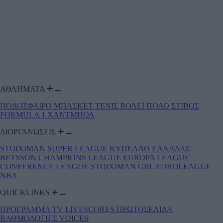
ΑΘΛΗΜΑΤΑ
ΠΟΔΟΣΦΑΙΡΟ
ΜΠΑΣΚΕΤ
ΤΕΝΙΣ
ΒΟΛΕΪ
ΠΟΛΟ
ΣΤΙΒΟΣ
FORMULA 1
ΧΑΝΤΜΠΟΛ
ΔΙΟΡΓΑΝΩΣΕΙΣ
STOIXIMAN SUPER LEAGUE
ΚΥΠΕΛΛΟ ΕΛΛΑΔΑΣ
BETSSON
CHAMPIONS LEAGUE
EUROPA LEAGUE
CONFERENCE LEAGUE
STOIXIMAN GBL
EUROLEAGUE
NBA
QUICKLINKS
ΠΡΟΓΡΑΜΜΑ TV
LIVESCORES
ΠΡΩΤΟΣΕΛΙΔΑ
ΒΑΘΜΟΛΟΓΙΕΣ
VOICES