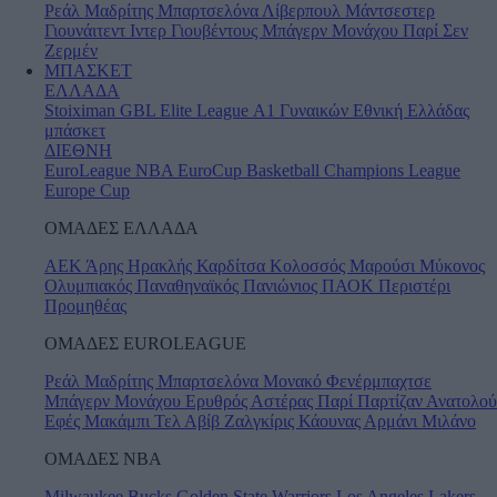
Ρεάλ Μαδρίτης
Μπαρτσελόνα
Λίβερπουλ
Μάντσεστερ
Γιουνάιτεντ
Ιντερ
Γιουβέντους
Μπάγερν Μονάχου
Παρί Σεν
Ζερμέν
ΜΠΑΣΚΕΤ
ΕΛΛΑΔΑ
Stoiximan GBL
Elite League
Α1 Γυναικών
Εθνική Ελλάδας
μπάσκετ
ΔΙΕΘΝΗ
EuroLeague
NBA
EuroCup
Basketball Champions League
Europe Cup
ΟΜΑΔΕΣ ΕΛΛΑΔΑ
ΑΕΚ
Άρης
Ηρακλής
Καρδίτσα
Κολοσσός
Μαρούσι
Μύκονος
Ολυμπιακός
Παναθηναϊκός
Πανιώνιος
ΠΑΟΚ
Περιστέρι
Προμηθέας
ΟΜΑΔΕΣ EUROLEAGUE
Ρεάλ Μαδρίτης
Μπαρτσελόνα
Μονακό
Φενέρμπαχτσε
Μπάγερν Μονάχου
Ερυθρός Αστέρας
Παρί
Παρτίζαν
Ανατολού
Εφές
Μακάμπι Τελ Αβίβ
Ζαλγκίρις Κάουνας
Αρμάνι Μιλάνο
ΟΜΑΔΕΣ ΝΒΑ
Milwaukee Bucks
Golden State Warriors
Los Angeles Lakers