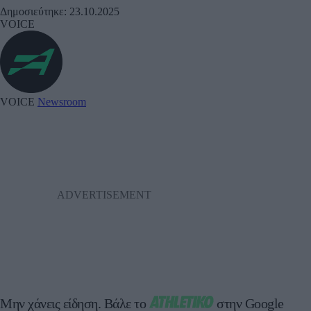
Δημοσιεύτηκε: 23.10.2025
VOICE
VOICE
Newsroom
Μην χάνεις είδηση.
Βάλε το
στην Google