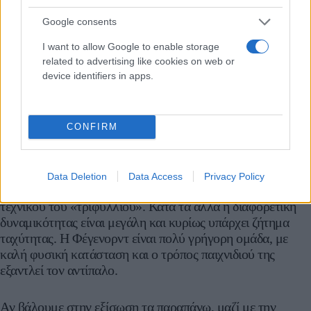
αποτέλεσμα οι επιλογές στον άξονα να είναι ελάχιστες και
Google consents
στα εξτρέμ να υπάρχουν ουσιαστικά τρεις παίκτες (Τετέ,
Τζούρισιτς, Ζαρουρί) για δύο θέσεις.
I want to allow Google to enable storage
related to advertising like cookies on web or
device identifiers in apps.
Βασική Πρόταση
CONFIRM
Μοναδικός λόγος που θα μπορούσαμε να δούμε τον
Παναθηναϊκό ανταγωνιστικό στο De Kuip είναι σαν ένα
«ευχαριστώ» των παικτών στο Χρήστο Κόντη, με
Data Deletion
Data Access
Privacy Policy
δεδομένο πως είναι ο τελευταίος αγώνας του υπηρεσιακού
τεχνικού του «τριφυλλιού». Κατά τα άλλα η διαφορετική
δυναμικότητας είναι μεγάλη και κυρίως υπάρχει ζήτημα
ταχύτητας. Η Φέγενορντ είναι πολύ γρήγορη ομάδα, με
καλή φυσική κατάσταση και ο τρόπος παιχνιδιού της
εξαντλεί τον αντίπαλο.
Αν βάλουμε στην εξίσωση τα παραπάνω, μαζί με την