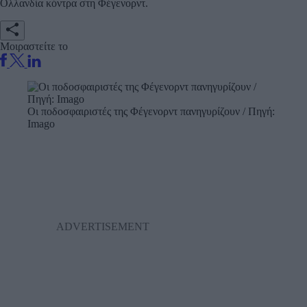
Ολλανδία κόντρα στη Φέγενορντ.
Μοιραστείτε το
Οι ποδοσφαιριστές της Φέγενορντ πανηγυρίζουν / Πηγή:
Imago