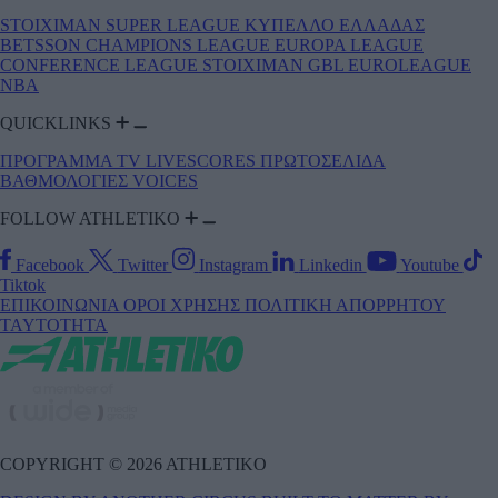
STOIXIMAN SUPER LEAGUE
ΚΥΠΕΛΛΟ ΕΛΛΑΔΑΣ
BETSSON
CHAMPIONS LEAGUE
EUROPA LEAGUE
CONFERENCE LEAGUE
STOIXIMAN GBL
EUROLEAGUE
NBA
QUICKLINKS
ΠΡΟΓΡΑΜΜΑ TV
LIVESCORES
ΠΡΩΤΟΣΕΛΙΔΑ
ΒΑΘΜΟΛΟΓΙΕΣ
VOICES
FOLLOW ATHLETIKO
Facebook
Twitter
Instagram
Linkedin
Youtube
Tiktok
ΕΠΙΚΟΙΝΩΝΙΑ
ΟΡΟΙ ΧΡΗΣΗΣ
ΠΟΛΙΤΙΚΗ ΑΠΟΡΡΗΤΟΥ
TAYTOTHTA
COPYRIGHT © 2026 ATHLETIKO