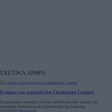
ΣΧΕΤΙΚΑ ΑΡΘΡΑ
Ο νόμος του ισχυρού στο Champions League!
Στοιχηματικές ευκαιρίες που δεν φαντάζεσαι από τα ματς της
κορυφαίας διασυλλογικής διοργάνωσης της Ευρώπης.
22.10.2025
Newsroom