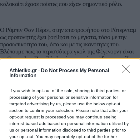
καλοκαίρι έχασε παίκτες που είχαν σημαντικό ρόλο.
Ο Ρόμπιν Φαν Πέρσι, στην επιστροφή του στο Ρότερνταμ
ως προπονητής έχει βοηθήσει τα μέγιστα, τόσο με την
προσωπικότητα του, όσο και με τις ικανότητες του.
Βλέπουμε πως τα περισσότερα γκολ της Φέγενορντ είναι
σε Open play. Παράλληλα, έχουμε μία ομάδα που παίζει με
πολλές και κοντινές πάσες, ενώ αρέσκεται στο παιχνίδι από
Athletiko.gr -
Do Not Process My Personal
τα πλάγια, χωρίς όμως να γεμίζει την περιοχή με σέντρες.
Information
Ανάλυση Παναθηναϊκός
If you wish to opt-out of the sale, sharing to third parties, or
processing of your personal or sensitive information for
targeted advertising by us, please use the below opt-out
section to confirm your selection. Please note that after your
Σε μία περίοδο μετάβασης είναι οι «πράσινοι», με τον Ράφα
opt-out request is processed you may continue seeing
Μπενίτεθ να αναλαμβάνει την τεχνική ηγεσία της ομάδας
interest-based ads based on personal information utilized by
από την προσεχή Κυριακή, αντικαθιστώντας τον Χρήστο
us or personal information disclosed to third parties prior to
Κόντη, ο οποίος θα κοουτσάρει για τελευταία φορά σήμερα
your opt-out. You may separately opt-out of the further