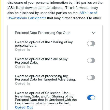
disclosure of your personal information by third parties on the
την ομάδα. Αλλαγές υπάρχουν και σε διοικητικό επίπεδο με
IAB’s list of downstream participants. This information may
τον άλλοτε τεχνικό διευθυντή της ομάδας, Γιάννη
also be disclosed by us to third parties on the
IAB’s List of
Παπαδημητρίου να αποτελεί παρελθόν.
Downstream Participants
that may further disclose it to other
third parties.
Όλα αυτά προφανώς και επηρεάζουν και το αγωνιστικό
Please note that this website/app uses one or more Google
πλαίσιο, αν και δεν αποκλείουμε από τους παίκτες της
Personal Data Processing Opt Outs
services and may gather and store information including but
ομάδας να πραγματοποιήσουν μία καλή εμφάνιση, σαν
not limited to your visit or usage behaviour. You may click to
I want to opt-out of the Sharing of my
«ευχαριστώ» στον προπονητή με τον οποίο ορθοπόδησαν
personal data.
grant or deny consent to Google and its third-party tags to
το τελευταίο διάστημα.
Opted In
use your data for below specified purposes in below Google
consent section.
I want to opt-out of the Sale of my
Personal Data.
Opted In
Στον τελευταίο αγώνα με τον Άρη ο Παναθηναϊκός δεν
έπεισε σε κανένα σημείο του αγώνα, μιας και με εξαίρεση
I want to opt-out of processing my
Personal Data for Targeted Advertising.
το γκολ, ουσιαστικά λειτουργούσε χωρίς ουσία. Το κακό
Opted In
για τον Παναθηναϊκό είναι πως δεν έχει πολλές διαθέσιμες
λύσεις αυτή τη στιγμή στο ρόστερ του. Προχώρησε ήδη σε
I want to opt-out of Collection, Use,
Retention, Sale, and/or Sharing of my
αλλαγή στην ευρωπαϊκή λίστα, με τον Πάντοβιτς να παίρνει
Personal Data that Is Unrelated with the
Purposes for which it was collected.
την θέση του Ντέσερς, ενώ Πελίστρι και Σάντσες
Opted Out
αντιμετωπίζουν προβλήματα τραυματισμών, με