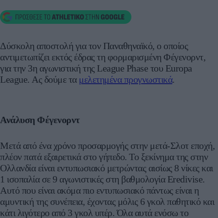
Δύσκολη αποστολή για τον Παναθηναϊκό, ο οποίος
αντιμετωπίζει εκτός έδρας τη φορμαρισμένη Φέγενορντ,
για την 3η αγωνιστική της League Phase του Europa
League. Ας δούμε τα
μελετημένα προγνωστικά
.
Ανάλυση Φέγενορντ
Μετά από ένα χρόνο προσαρμογής στην μετά-Σλοτ εποχή,
πλέον πατά εξαιρετικά στο γήπεδο. Το ξεκίνημα της στην
Ολλανδία είναι εντυπωσιακό μετρώντας αισίως 8 νίκες και
1 ισοπαλία σε 9 αγωνιστικές στη βαθμολογία Eredivise.
Αυτό που είναι ακόμα πιο εντυπωσιακό πάντως είναι η
αμυντική της συνέπεια, έχοντας μόλις 6 γκολ παθητικό και
κάτι λιγότερο από 3 γκολ υπέρ. Όλα αυτά ενόσω το