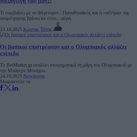
διεξαγωγή του ματς!
Τι συμβαίνει με το Φέγενορντ - Παναθηναϊκός και η «σέντρα» της
αναμέτρησης βρίσκεται στον... αέρα.
23.10.2025
Κώστας Τόπας
Οι βασικοί επιστρέφουν και ο Ολυμπιακός αλλάζει
επίπεδο
Το BetMarket.gr αναλύει στοιχηματικά τη μάχη του Ολυμπιακού με
την Μπάγερν Μονάχου.
24.10.2025
Newsroom
Μοιραστείτε το