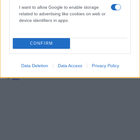
I want to allow Google to enable storage
related to advertising like cookies on web or
device identifiers in apps.
Tags:
Ποδόσφαιρο
,
Ελλάδα
,
CONFIRM
Παναθηναϊκός
,
Παναθηναϊκός ποδόσφαιρο
,
Europa League
,
Ανάς Ζαρουρί
,
Data Deletion
Data Access
Privacy Policy
Διεθνή
,
Τετέ
,
Bet