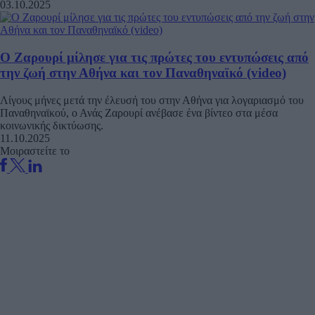
03.10.2025
Ο Ζαρουρί μίλησε για τις πρώτες του εντυπώσεις από
την ζωή στην Αθήνα και τον Παναθηναϊκό (video)
Λίγους μήνες μετά την έλευσή του στην Αθήνα για λογαριασμό του
Παναθηναϊκού, ο Ανάς Ζαρουρί ανέβασε ένα βίντεο στα μέσα
κοινωνικής δικτύωσης.
11.10.2025
Μοιραστείτε το