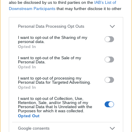
also be disclosed by us to third parties on the
IAB’s List of
μπαράζ.
Downstream Participants
that may further disclose it to other
third parties.
Το θετικό για το «τριφύλλι» είναι πως βλέπει σιγά σιγά
Please note that this website/app uses one or more Google
κομβικούς παίκτες να παίρνουν τα πάνω τους.
Personal Data Processing Opt Outs
services and may gather and store information including but
Χαρακτηριστικό παράδειγμα ο Τετέ που έκανε την διαφορά
not limited to your visit or usage behaviour. You may click to
I want to opt-out of the Sharing of my
στον αγώνα της Κυριακής με τον Παναιτωλικό, ενώ πριν
personal data.
grant or deny consent to Google and its third-party tags to
ακριβώς μία εβδομάδα ο Ζαρουρί είχε πετύχει χατ τρικ
Opted In
use your data for below specified purposes in below Google
κόντρα στους Γιουνγκ Μπόις.
consent section.
I want to opt-out of the Sale of my
Personal Data.
Opted In
Αμφότεροι μπορούν απόψε να κάνουν την διαφορά με το
I want to opt-out of processing my
Personal Data for Targeted Advertising.
παιχνίδι τους.
Opted In
I want to opt-out of Collection, Use,
Δείτε πώς μπορούν να κυριαρχήσουν οι Ζαρουρί και Τετέ
Retention, Sale, and/or Sharing of my
εδώ!
Personal Data that Is Unrelated with the
Purposes for which it was collected.
Opted Out
Google consents
Μην χάνεις είδηση.
Βάλε το
στην Google