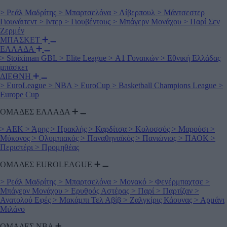
>
Ρεάλ Μαδρίτης
>
Μπαρτσελόνα
>
Λίβερπουλ
>
Μάντσεστερ
Γιουνάιτεντ
>
Ιντερ
>
Γιουβέντους
>
Μπάγερν Μονάχου
>
Παρί Σεν
Ζερμέν
ΜΠΑΣΚΕΤ
ΕΛΛΑΔΑ
>
Stoiximan GBL
>
Elite League
>
Α1 Γυναικών
>
Εθνική Ελλάδας
μπάσκετ
ΔΙΕΘΝΗ
>
EuroLeague
>
NBA
>
EuroCup
>
Basketball Champions League
>
Europe Cup
ΟΜΑΔΕΣ ΕΛΛΑΔΑ
>
ΑΕΚ
>
Άρης
>
Ηρακλής
>
Καρδίτσα
>
Κολοσσός
>
Μαρούσι
>
Μύκονος
>
Ολυμπιακός
>
Παναθηναϊκός
>
Πανιώνιος
>
ΠΑΟΚ
>
Περιστέρι
>
Προμηθέας
ΟΜΑΔΕΣ EUROLEAGUE
>
Ρεάλ Μαδρίτης
>
Μπαρτσελόνα
>
Μονακό
>
Φενέρμπαχτσε
>
Μπάγερν Μονάχου
>
Ερυθρός Αστέρας
>
Παρί
>
Παρτίζαν
>
Ανατολού Εφές
>
Μακάμπι Τελ Αβίβ
>
Ζαλγκίρις Κάουνας
>
Αρμάνι
Μιλάνο
ΟΜΑΔΕΣ ΝΒΑ