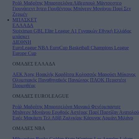
Ρεάλ Μαδρίτης
Μπαρτσελόνα
Λίβερπουλ
Μάντσεστερ
Γιουνάιτεντ
Ιντερ
Γιουβέντους
Μπάγερν Μονάχου
Παρί Σεν
Ζερμέν
ΜΠΑΣΚΕΤ
ΕΛΛΑΔΑ
Stoiximan GBL
Elite League
Α1 Γυναικών
Εθνική Ελλάδας
μπάσκετ
ΔΙΕΘΝΗ
EuroLeague
NBA
EuroCup
Basketball Champions League
Europe Cup
ΟΜΑΔΕΣ ΕΛΛΑΔΑ
ΑΕΚ
Άρης
Ηρακλής
Καρδίτσα
Κολοσσός
Μαρούσι
Μύκονος
Ολυμπιακός
Παναθηναϊκός
Πανιώνιος
ΠΑΟΚ
Περιστέρι
Προμηθέας
ΟΜΑΔΕΣ EUROLEAGUE
Ρεάλ Μαδρίτης
Μπαρτσελόνα
Μονακό
Φενέρμπαχτσε
Μπάγερν Μονάχου
Ερυθρός Αστέρας
Παρί
Παρτίζαν
Ανατολού
Εφές
Μακάμπι Τελ Αβίβ
Ζαλγκίρις Κάουνας
Αρμάνι Μιλάνο
ΟΜΑΔΕΣ ΝΒΑ
Milwaukee Bucks
Golden State Warriors
Los Angeles Lakers