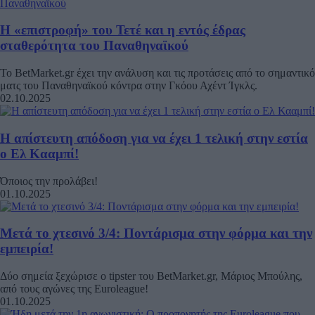
H «επιστροφή» του Τετέ και η εντός έδρας
σταθερότητα του Παναθηναϊκού
Το BetMarket.gr έχει την ανάλυση και τις προτάσεις από το σημαντικό
ματς του Παναθηναϊκού κόντρα στην Γκόου Αχέντ Ίγκλς.
02.10.2025
Η απίστευτη απόδοση για να έχει 1 τελική στην εστία
ο Ελ Κααμπί!
Όποιος την προλάβει!
01.10.2025
Μετά το χτεσινό 3/4: Ποντάρισμα στην φόρμα και την
εμπειρία!
Δύο σημεία ξεχώρισε ο tipster του BetMarket.gr, Μάριος Μπούλης,
από τους αγώνες της Euroleague!
01.10.2025