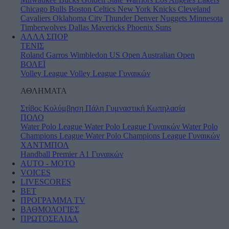
Chicago Bulls
Boston Celtics
New York Knicks
Cleveland
Cavaliers
Oklahoma City Thunder
Denver Nuggets
Minnesota
Timberwolves
Dallas Mavericks
Phoenix Suns
ΑΛΛΑ ΣΠΟΡ
ΤΕΝΙΣ
Roland Garros
Wimbledon
US Open
Australian Open
ΒΟΛΕΪ
Volley League
Volley League Γυναικών
ΑΘΛΗΜΑΤΑ
Στίβος
Κολύμβηση
Πάλη
Γυμναστική
Κωπηλασία
ΠΟΛΟ
Water Polo League
Water Polo League Γυναικών
Water Polo
Champions League
Water Polo Champions League Γυναικών
ΧΑΝΤΜΠΟΛ
Handball Premier
Α1 Γυναικών
AUTO - MOTO
VOICES
LIVESCORES
BET
ΠΡΟΓΡΑΜΜΑ TV
ΒΑΘΜΟΛΟΓΙΕΣ
ΠΡΩΤΟΣΕΛΙΔΑ