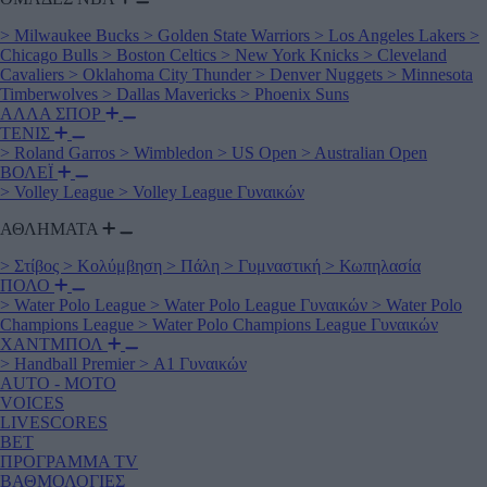
>
Milwaukee Bucks
>
Golden State Warriors
>
Los Angeles Lakers
>
Chicago Bulls
>
Boston Celtics
>
New York Knicks
>
Cleveland
Cavaliers
>
Oklahoma City Thunder
>
Denver Nuggets
>
Minnesota
Timberwolves
>
Dallas Mavericks
>
Phoenix Suns
ΑΛΛΑ ΣΠΟΡ
ΤΕΝΙΣ
>
Roland Garros
>
Wimbledon
>
US Open
>
Australian Open
ΒΟΛΕΪ
>
Volley League
>
Volley League Γυναικών
ΑΘΛΗΜΑΤΑ
>
Στίβος
>
Κολύμβηση
>
Πάλη
>
Γυμναστική
>
Κωπηλασία
ΠΟΛΟ
>
Water Polo League
>
Water Polo League Γυναικών
>
Water Polo
Champions League
>
Water Polo Champions League Γυναικών
ΧΑΝΤΜΠΟΛ
>
Handball Premier
>
Α1 Γυναικών
AUTO - MOTO
VOICES
LIVESCORES
BET
ΠΡΟΓΡΑΜΜΑ TV
ΒΑΘΜΟΛΟΓΙΕΣ