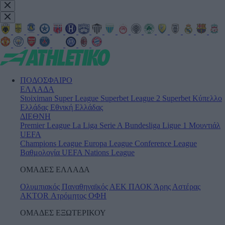
ΠΟΔΟΣΦΑΙΡΟ
ΕΛΛΑΔΑ
Stoiximan Super League
Superbet League 2
Superbet Κύπελλο
Ελλάδας
Εθνική Ελλάδας
ΔΙΕΘΝΗ
Premier League
La Liga
Serie A
Bundesliga
Ligue 1
Μουντιάλ
UEFA
Champions League
Europa League
Conference League
Βαθμολογία UEFA
Nations League
ΟΜΑΔΕΣ ΕΛΛΑΔΑ
Ολυμπιακός
Παναθηναϊκός
ΑΕΚ
ΠΑΟΚ
Άρης
Αστέρας
AKTOR
Ατρόμητος
ΟΦΗ
ΟΜΑΔΕΣ ΕΞΩΤΕΡΙΚΟΥ