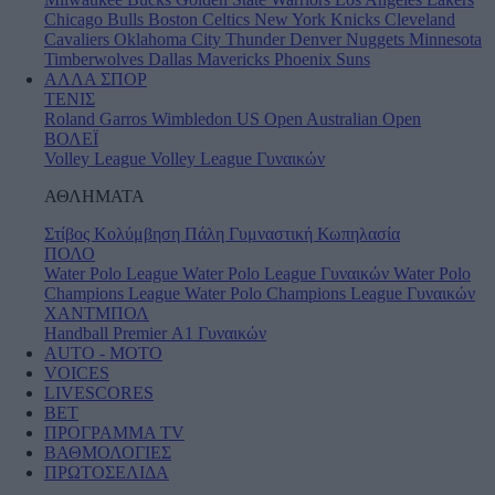
Chicago Bulls
Boston Celtics
New York Knicks
Cleveland
Cavaliers
Oklahoma City Thunder
Denver Nuggets
Minnesota
Timberwolves
Dallas Mavericks
Phoenix Suns
ΑΛΛΑ ΣΠΟΡ
ΤΕΝΙΣ
Roland Garros
Wimbledon
US Open
Australian Open
ΒΟΛΕΪ
Volley League
Volley League Γυναικών
ΑΘΛΗΜΑΤΑ
Στίβος
Κολύμβηση
Πάλη
Γυμναστική
Κωπηλασία
ΠΟΛΟ
Water Polo League
Water Polo League Γυναικών
Water Polo
Champions League
Water Polo Champions League Γυναικών
ΧΑΝΤΜΠΟΛ
Handball Premier
Α1 Γυναικών
AUTO - MOTO
VOICES
LIVESCORES
BET
ΠΡΟΓΡΑΜΜΑ TV
ΒΑΘΜΟΛΟΓΙΕΣ
ΠΡΩΤΟΣΕΛΙΔΑ