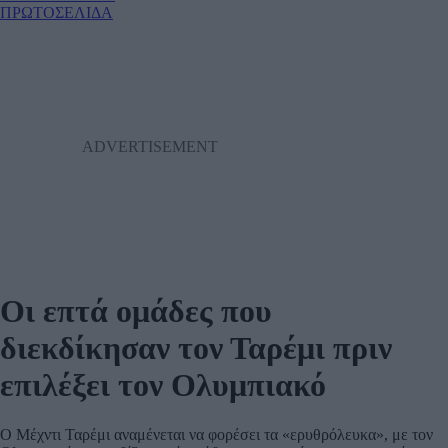
ΠΡΩΤΟΣΕΛΙΔΑ
Οι επτά ομάδες που
διεκδίκησαν τον Ταρέμι πριν
επιλέξει τον Ολυμπιακό
Ο Μέχντι Ταρέμι αναμένεται να φορέσει τα «ερυθρόλευκα», με τον