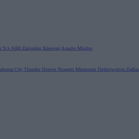
ι Τελ Αβίβ
Ζαλγκίρις Κάουνας
Αρμάνι Μιλάνο
ahoma City Thunder
Denver Nuggets
Minnesota Timberwolves
Dallas