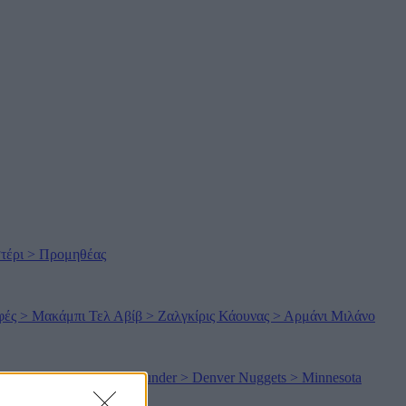
τέρι
>
Προμηθέας
φές
>
Μακάμπι Τελ Αβίβ
>
Ζαλγκίρις Κάουνας
>
Αρμάνι Μιλάνο
iers
>
Oklahoma City Thunder
>
Denver Nuggets
>
Minnesota