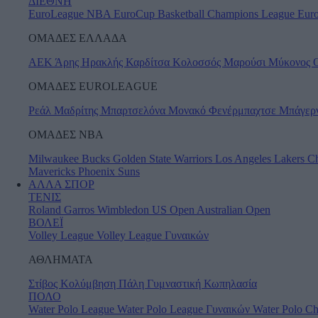
ΔΙΕΘΝΗ
EuroLeague
NBA
EuroCup
Basketball Champions League
Eur
ΟΜΑΔΕΣ ΕΛΛΑΔΑ
ΑΕΚ
Άρης
Ηρακλής
Καρδίτσα
Κολοσσός
Μαρούσι
Μύκονος
ΟΜΑΔΕΣ EUROLEAGUE
Ρεάλ Μαδρίτης
Μπαρτσελόνα
Μονακό
Φενέρμπαχτσε
Μπάγερ
ΟΜΑΔΕΣ ΝΒΑ
Milwaukee Bucks
Golden State Warriors
Los Angeles Lakers
Ch
Mavericks
Phoenix Suns
ΑΛΛΑ ΣΠΟΡ
ΤΕΝΙΣ
Roland Garros
Wimbledon
US Open
Australian Open
ΒΟΛΕΪ
Volley League
Volley League Γυναικών
ΑΘΛΗΜΑΤΑ
Στίβος
Κολύμβηση
Πάλη
Γυμναστική
Κωπηλασία
ΠΟΛΟ
Water Polo League
Water Polo League Γυναικών
Water Polo C