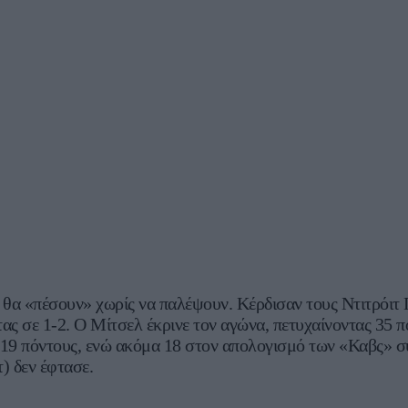
 θα «πέσουν» χωρίς να παλέψουν. Κέρδισαν τους Ντιτρόιτ 
ας σε 1-2. Ο Μίτσελ έκρινε τον αγώνα, πετυχαίνοντας 35 π
19 πόντους, ενώ ακόμα 18 στον απολογισμό των «Καβς» συμ
τ) δεν έφτασε.