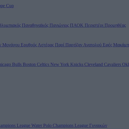
ope Cup
Ολυμπιακός
Παναθηναϊκός
Πανιώνιος
ΠΑΟΚ
Περιστέρι
Προμηθέας
ν Μονάχου
Ερυθρός Αστέρας
Παρί
Παρτίζαν
Ανατολού Εφές
Μακάμπ
icago Bulls
Boston Celtics
New York Knicks
Cleveland Cavaliers
Okl
hampions League
Water Polo Champions League Γυναικών