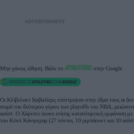
Μην χάνεις είδηση.
Βάλε το
στην Google
Οι Κλίβελαντ Καβαλίερς επέστρεψαν στην έδρα τους αι δεν
σειρά του δεύτερου γύρου των playoffs του ΝΒΑ, μειώνοντ
ασίστ. Ο Χάρντεν έκανε επίσης καταπληκτική εμφάνιση με 
του Κέιντ Κάνιγκχαμ (27 πόντοι, 10 ριμπάουντ και 10 ασίσ