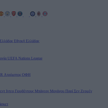
 Ελλάδας
Εθνική Ελλάδας
ογία UEFA
Nations League
OR
Ατρόμητος
ΟΦΗ
τεντ
Ιντερ
Γιουβέντους
Μπάγερν Μονάχου
Παρί Σεν Ζερμέν
άσκετ