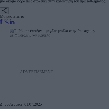
μια ακόμα φορά πως στοχεύει στην κατάκτηση του πρωταθλήματος.
Μοιραστείτε το
Δημοσιεύτηκε: 01.07.2025