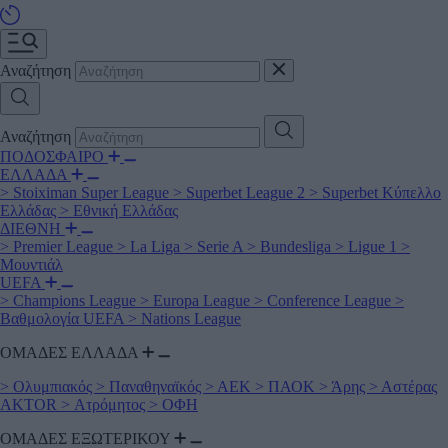
Αναζήτηση
Αναζήτηση
ΠΟΔΟΣΦΑΙΡΟ
ΕΛΛΑΔΑ
>
Stoiximan Super League
>
Superbet League 2
>
Superbet Κύπελλο
Ελλάδας
>
Εθνική Ελλάδας
ΔΙΕΘΝΗ
>
Premier League
>
La Liga
>
Serie A
>
Bundesliga
>
Ligue 1
>
Μουντιάλ
UEFA
>
Champions League
>
Europa League
>
Conference League
>
Βαθμολογία UEFA
>
Nations League
ΟΜΑΔΕΣ ΕΛΛΑΔΑ
>
Ολυμπιακός
>
Παναθηναϊκός
>
ΑΕΚ
>
ΠΑΟΚ
>
Άρης
>
Αστέρας
AKTOR
>
Ατρόμητος
>
ΟΦΗ
ΟΜΑΔΕΣ ΕΞΩΤΕΡΙΚΟΥ