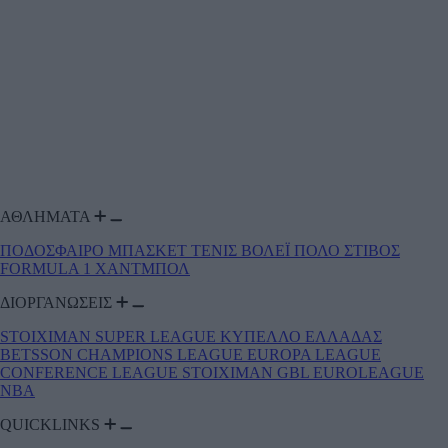
ΑΘΛΗΜΑΤΑ
ΠΟΔΟΣΦΑΙΡΟ
ΜΠΑΣΚΕΤ
ΤΕΝΙΣ
ΒΟΛΕΪ
ΠΟΛΟ
ΣΤΙΒΟΣ
FORMULA 1
ΧΑΝΤΜΠΟΛ
ΔΙΟΡΓΑΝΩΣΕΙΣ
STOIXIMAN SUPER LEAGUE
ΚΥΠΕΛΛΟ ΕΛΛΑΔΑΣ
BETSSON
CHAMPIONS LEAGUE
EUROPA LEAGUE
CONFERENCE LEAGUE
STOIXIMAN GBL
EUROLEAGUE
NBA
QUICKLINKS