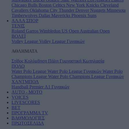
Chicago Bulls
Boston Celtics
New York Knicks
Cleveland
Cavaliers
Oklahoma City Thunder
Denver Nuggets
Minnesota
Timberwolves
Dallas Mavericks
Phoenix Suns
ΑΛΛΑ ΣΠΟΡ
ΤΕΝΙΣ
Roland Garros
Wimbledon
US Open
Australian Open
ΒΟΛΕΪ
Volley League
Volley League Γυναικών
ΑΘΛΗΜΑΤΑ
Στίβος
Κολύμβηση
Πάλη
Γυμναστική
Κωπηλασία
ΠΟΛΟ
Water Polo League
Water Polo League Γυναικών
Water Polo
Champions League
Water Polo Champions League Γυναικών
ΧΑΝΤΜΠΟΛ
Handball Premier
Α1 Γυναικών
AUTO - MOTO
VOICES
LIVESCORES
BET
ΠΡΟΓΡΑΜΜΑ TV
ΒΑΘΜΟΛΟΓΙΕΣ
ΠΡΩΤΟΣΕΛΙΔΑ