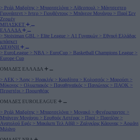
>
Ρεάλ Μαδρίτης
>
Μπαρτσελόνα
>
Λίβερπουλ
>
Μάντσεστερ
Γιουνάιτεντ
>
Ιντερ
>
Γιουβέντους
>
Μπάγερν Μονάχου
>
Παρί Σεν
Ζερμέν
ΜΠΑΣΚΕΤ
ΕΛΛΑΔΑ
>
Stoiximan GBL
>
Elite League
>
Α1 Γυναικών
>
Εθνική Ελλάδας
μπάσκετ
ΔΙΕΘΝΗ
>
EuroLeague
>
NBA
>
EuroCup
>
Basketball Champions League
>
Europe Cup
ΟΜΑΔΕΣ ΕΛΛΑΔΑ
>
ΑΕΚ
>
Άρης
>
Ηρακλής
>
Καρδίτσα
>
Κολοσσός
>
Μαρούσι
>
Μύκονος
>
Ολυμπιακός
>
Παναθηναϊκός
>
Πανιώνιος
>
ΠΑΟΚ
>
Περιστέρι
>
Προμηθέας
ΟΜΑΔΕΣ EUROLEAGUE
>
Ρεάλ Μαδρίτης
>
Μπαρτσελόνα
>
Μονακό
>
Φενέρμπαχτσε
>
Μπάγερν Μονάχου
>
Ερυθρός Αστέρας
>
Παρί
>
Παρτίζαν
>
Ανατολού Εφές
>
Μακάμπι Τελ Αβίβ
>
Ζαλγκίρις Κάουνας
>
Αρμάνι
Μιλάνο
ΟΜΑΔΕΣ ΝΒΑ