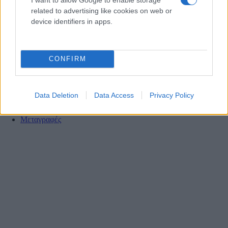
μέρος.
related to advertising like cookies on web or
device identifiers in apps.
Μην χάνεις είδηση.
Βάλε το
στην Google
CONFIRM
Tags:
Μπάσκετ
,
Data Deletion
Data Access
Privacy Policy
Houston Rockets
,
NBA
,
Μεταγραφές