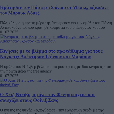
Κράτησαν τον Πόρτερ τζούνιορ οι Μπακς, «έχασαν»
τον Μπρουκ Λόπεζ
Πώς κύλησε η πρώτη μέρα της free agency για την ομάδα του Γιάννη
Αντετοκούνμπο, που κράτησε κομμάτια του υπάρχοντος κορμού
01.07.2025
Κινήσεις με το βλέμμα στο πρωτάθλημα για τους
Νάγκετς: Απέκτησαν Τζόνσον και Μπράουν
Η ομάδα του Ντένβερ βελτίωσε το ρόστερ της με δύο κινήσεις κατά
την πρώτη μέρα της free agency.
01.07.2025
Ο Χέιζ-Ντέιβις αφήνει την Φενέρμπαχτσε και
συνεχίζει στους Φοίνιξ Σανς
Ο ηγέτης της Φενέρ «εξαργύρωσε» την εξαιρετική σεζόν με την