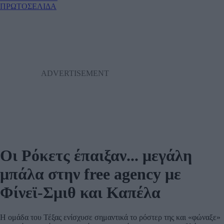
ΠΡΩΤΟΣΕΛΙΔΑ
Οι Ρόκετς έπαιξαν... μεγάλη
μπάλα στην free agency με
Φίνεϊ-Σμιθ και Καπέλα
Η ομάδα του Τέξας ενίσχυσε σημαντικά το ρόστερ της και «φώναξε»