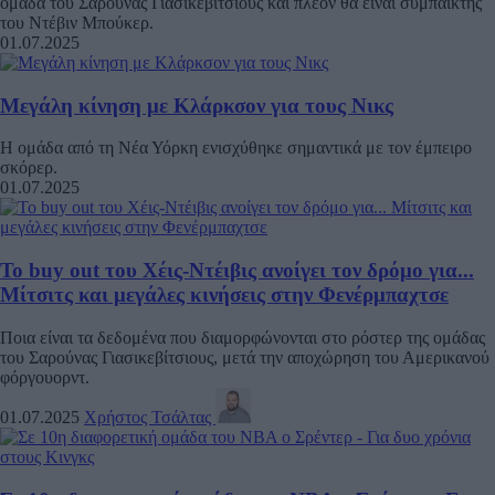
ομάδα του Σαρούνας Γιασικεβίτσιους και πλέον θα είναι συμπαίκτης
του Ντέβιν Μπούκερ.
01.07.2025
Μεγάλη κίνηση με Κλάρκσον για τους Νικς
Η ομάδα από τη Νέα Υόρκη ενισχύθηκε σημαντικά με τον έμπειρο
σκόρερ.
01.07.2025
Το buy out του Χέις-Ντέιβις ανοίγει τον δρόμο για...
Μίτσιτς και μεγάλες κινήσεις στην Φενέρμπαχτσε
Ποια είναι τα δεδομένα που διαμορφώνονται στο ρόστερ της ομάδας
του Σαρούνας Γιασικεβίτσιους, μετά την αποχώρηση του Αμερικανού
φόργουορντ.
01.07.2025
Χρήστος Τσάλτας