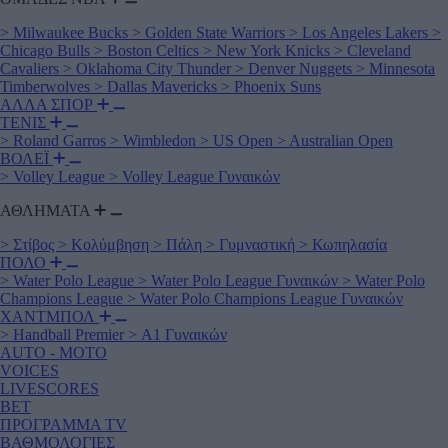
>
Milwaukee Bucks
>
Golden State Warriors
>
Los Angeles Lakers
>
Chicago Bulls
>
Boston Celtics
>
New York Knicks
>
Cleveland
Cavaliers
>
Oklahoma City Thunder
>
Denver Nuggets
>
Minnesota
Timberwolves
>
Dallas Mavericks
>
Phoenix Suns
ΑΛΛΑ ΣΠΟΡ
ΤΕΝΙΣ
>
Roland Garros
>
Wimbledon
>
US Open
>
Australian Open
ΒΟΛΕΪ
>
Volley League
>
Volley League Γυναικών
ΑΘΛΗΜΑΤΑ
>
Στίβος
>
Κολύμβηση
>
Πάλη
>
Γυμναστική
>
Κωπηλασία
ΠΟΛΟ
>
Water Polo League
>
Water Polo League Γυναικών
>
Water Polo
Champions League
>
Water Polo Champions League Γυναικών
ΧΑΝΤΜΠΟΛ
>
Handball Premier
>
Α1 Γυναικών
AUTO - MOTO
VOICES
LIVESCORES
BET
ΠΡΟΓΡΑΜΜΑ TV
ΒΑΘΜΟΛΟΓΙΕΣ