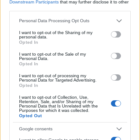
Downstream Participants
that may further disclose it to other
third parties.
Please note that this website/app uses one or more Google
Personal Data Processing Opt Outs
Η ανταλλαγή με την οποία απέκτησαν τον Κέβιν Ντουράντ
services and may gather and store information including but
ήταν απλώς η αρχή για την ομάδα του Ίμε Ουντόκα, η
not limited to your visit or usage behaviour. You may click to
I want to opt-out of the Sharing of my
personal data.
οποία κατά την πρώτη μέρα της free agency προχώρησε σε
grant or deny consent to Google and its third-party tags to
Opted In
use your data for below specified purposes in below Google
δύο κινήσεις με ξεχωριστή σημασία.
consent section.
I want to opt-out of the Sale of my
Personal Data.
Αρχικά, οι «ρουκέτες» έκαναν δικό τους τον συνεπή 3&D
Opted In
φόργουορντ, Ντόριαν Φίνεϊ-Σμιθ, ο οποίος άφησε το Λος
I want to opt-out of processing my
Άντζελες και τους Λέικερς για να αποτελέσει μέρος του
Personal Data for Targeted Advertising.
ρόστερ της ομάδας του Τέξας, στην προσπάθεια για το
Opted In
πρωτάθλημα.
I want to opt-out of Collection, Use,
Retention, Sale, and/or Sharing of my
Personal Data that Is Unrelated with the
Purposes for which it was collected.
Opted Out
Επιπλέον, ο Κλιντ Καπέλα άφησε την Ατλάντα και τους
Χοκς και υπέγραψε συμβόλαιο με τους Ρόκετς, για τα
Google consents
επόμενα 3 χρόνια, με απολαβές που φτάνουν στα 21 εκατ.
δολάρια, επιστρέφοντας έτσι σε ένα γνώριμο για εκείνον
I want to allow Google to enable storage