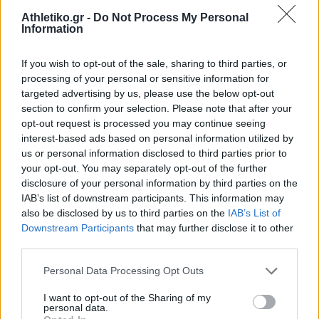
Athletiko.gr -
Do Not Process My Personal
Το φετινό καλοκαίρι αναμένεται να είναι από τα πιο…
Information
απαιτητικά των τελευταίων ετών για τους ευρωπαϊκούς
συλλόγους και φυσικά και για τον
Ολυμπιακό
. Μπορεί να
If you wish to opt-out of the sale, sharing to third parties, or
απομένουν τρία ματς για να ολοκληρωθεί η φετινή σεζόν,
processing of your personal or sensitive information for
αλλά δεν θα επηρεάσει κανέναν αν αρχίσουμε να
targeted advertising by us, please use the below opt-out
αναφερόμαστε για το τι επιβάλλεται να γίνει την επόμενη
section to confirm your selection. Please note that after your
opt-out request is processed you may continue seeing
σεζόν. Η ομάδα ξεκάθαρα, χρειάζεται ανανέωση σε
interest-based ads based on personal information utilized by
πρόσωπα.
us or personal information disclosed to third parties prior to
your opt-out. You may separately opt-out of the further
disclosure of your personal information by third parties on the
IAB’s list of downstream participants. This information may
Για τη διοίκηση και τον οργανισμό συνολικά, αυτό θα
also be disclosed by us to third parties on the
IAB’s List of
ισχύσει είτε στο τέλος η ομάδα κάνει την ανατροπή και
Downstream Participants
that may further disclose it to other
στεφθεί πρωταθλήτρια, κάτι που μοιάζει με… θαύμα αυτή
third parties.
τη στιγμή είτε όχι.
Please note that this website/app uses one or more Google
Personal Data Processing Opt Outs
services and may gather and store information including but
Στο καλό το σενάριο, ο
Ολυμπιακός
θα έχει απ’ ευθείας
not limited to your visit or usage behaviour. You may click to
I want to opt-out of the Sharing of my
παρουσία στη League Phase του
Champions League
και
personal data.
grant or deny consent to Google and its third-party tags to