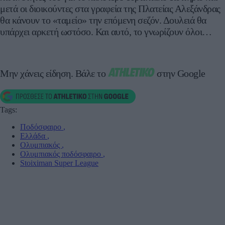
μετά οι διοικούντες στα γραφεία της Πλατείας Αλεξάνδρας
θα κάνουν το «ταμείο» την επόμενη σεζόν. Δουλειά θα
υπάρχει αρκετή ωστόσο. Και αυτό, το γνωρίζουν όλοι…
Μην χάνεις είδηση.
Βάλε το
στην Google
Tags:
Ποδόσφαιρο
,
Ελλάδα
,
Ολυμπιακός
,
Ολυμπιακός ποδόσφαιρο
,
Stoiximan Super League