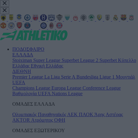
ΠΟΔΟΣΦΑΙΡΟ
ΕΛΛΑΔΑ
Stoiximan Super League
Superbet League 2
Superbet Κύπελλο
Ελλάδας
Εθνική Ελλάδας
ΔΙΕΘΝΗ
Premier League
La Liga
Serie A
Bundesliga
Ligue 1
Μουντιάλ
UEFA
Champions League
Europa League
Conference League
Βαθμολογία UEFA
Nations League
ΟΜΑΔΕΣ ΕΛΛΑΔΑ
Ολυμπιακός
Παναθηναϊκός
ΑΕΚ
ΠΑΟΚ
Άρης
Αστέρας
AKTOR
Ατρόμητος
ΟΦΗ
ΟΜΑΔΕΣ ΕΞΩΤΕΡΙΚΟΥ