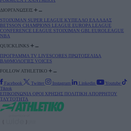
FORMULA 1
ΧΑΝΤΜΠΟΛ
ΔΙΟΡΓΑΝΩΣΕΙΣ
STOIXIMAN SUPER LEAGUE
ΚΥΠΕΛΛΟ ΕΛΛΑΔΑΣ
BETSSON
CHAMPIONS LEAGUE
EUROPA LEAGUE
CONFERENCE LEAGUE
STOIXIMAN GBL
EUROLEAGUE
NBA
QUICKLINKS
ΠΡΟΓΡΑΜΜΑ TV
LIVESCORES
ΠΡΩΤΟΣΕΛΙΔΑ
ΒΑΘΜΟΛΟΓΙΕΣ
VOICES
FOLLOW ATHLETIKO
Facebook
Twitter
Instagram
Linkedin
Youtube
Tiktok
ΕΠΙΚΟΙΝΩΝΙΑ
ΟΡΟΙ ΧΡΗΣΗΣ
ΠΟΛΙΤΙΚΗ ΑΠΟΡΡΗΤΟΥ
TAYTOTHTA