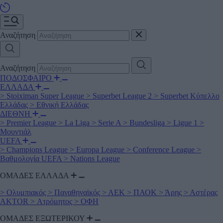
Αναζήτηση
Αναζήτηση
ΠΟΔΟΣΦΑΙΡΟ
ΕΛΛΑΔΑ
>
Stoiximan Super League
>
Superbet League 2
>
Superbet Κύπελλο
Ελλάδας
>
Εθνική Ελλάδας
ΔΙΕΘΝΗ
>
Premier League
>
La Liga
>
Serie A
>
Bundesliga
>
Ligue 1
>
Μουντιάλ
UEFA
>
Champions League
>
Europa League
>
Conference League
>
Βαθμολογία UEFA
>
Nations League
ΟΜΑΔΕΣ ΕΛΛΑΔΑ
>
Ολυμπιακός
>
Παναθηναϊκός
>
ΑΕΚ
>
ΠΑΟΚ
>
Άρης
>
Αστέρας
AKTOR
>
Ατρόμητος
>
ΟΦΗ
ΟΜΑΔΕΣ ΕΞΩΤΕΡΙΚΟΥ