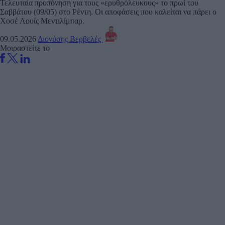
Τελευταία προπόνηση για τους «ερυθρόλευκους» το πρωί του
Σαββάτου (09/05) στο Ρέντη. Οι αποφάσεις που καλείται να πάρει ο
Χοσέ Λουίς Μεντιλίμπαρ.
09.05.2026
Διονύσης Βερβελές
Μοιραστείτε το