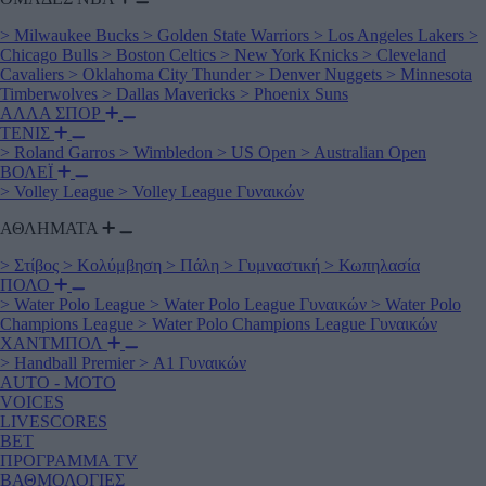
>
Milwaukee Bucks
>
Golden State Warriors
>
Los Angeles Lakers
>
Chicago Bulls
>
Boston Celtics
>
New York Knicks
>
Cleveland
Cavaliers
>
Oklahoma City Thunder
>
Denver Nuggets
>
Minnesota
Timberwolves
>
Dallas Mavericks
>
Phoenix Suns
ΑΛΛΑ ΣΠΟΡ
ΤΕΝΙΣ
>
Roland Garros
>
Wimbledon
>
US Open
>
Australian Open
ΒΟΛΕΪ
>
Volley League
>
Volley League Γυναικών
ΑΘΛΗΜΑΤΑ
>
Στίβος
>
Κολύμβηση
>
Πάλη
>
Γυμναστική
>
Κωπηλασία
ΠΟΛΟ
>
Water Polo League
>
Water Polo League Γυναικών
>
Water Polo
Champions League
>
Water Polo Champions League Γυναικών
ΧΑΝΤΜΠΟΛ
>
Handball Premier
>
Α1 Γυναικών
AUTO - MOTO
VOICES
LIVESCORES
BET
ΠΡΟΓΡΑΜΜΑ TV
ΒΑΘΜΟΛΟΓΙΕΣ