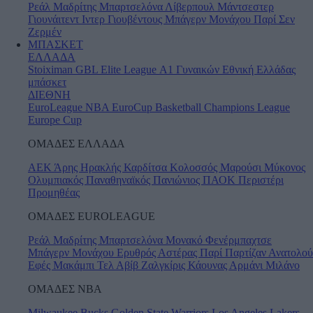
Ρεάλ Μαδρίτης
Μπαρτσελόνα
Λίβερπουλ
Μάντσεστερ
Γιουνάιτεντ
Ιντερ
Γιουβέντους
Μπάγερν Μονάχου
Παρί Σεν
Ζερμέν
ΜΠΑΣΚΕΤ
ΕΛΛΑΔΑ
Stoiximan GBL
Elite League
Α1 Γυναικών
Εθνική Ελλάδας
μπάσκετ
ΔΙΕΘΝΗ
EuroLeague
NBA
EuroCup
Basketball Champions League
Europe Cup
ΟΜΑΔΕΣ ΕΛΛΑΔΑ
ΑΕΚ
Άρης
Ηρακλής
Καρδίτσα
Κολοσσός
Μαρούσι
Μύκονος
Ολυμπιακός
Παναθηναϊκός
Πανιώνιος
ΠΑΟΚ
Περιστέρι
Προμηθέας
ΟΜΑΔΕΣ EUROLEAGUE
Ρεάλ Μαδρίτης
Μπαρτσελόνα
Μονακό
Φενέρμπαχτσε
Μπάγερν Μονάχου
Ερυθρός Αστέρας
Παρί
Παρτίζαν
Ανατολού
Εφές
Μακάμπι Τελ Αβίβ
Ζαλγκίρις Κάουνας
Αρμάνι Μιλάνο
ΟΜΑΔΕΣ ΝΒΑ
Milwaukee Bucks
Golden State Warriors
Los Angeles Lakers