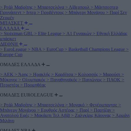
>
Ρεάλ Μαδρίτης
>
Μπαρτσελόνα
>
Λίβερπουλ
>
Μάντσεστερ
Γιουνάιτεντ
>
Ιντερ
>
Γιουβέντους
>
Μπάγερν Μονάχου
>
Παρί Σεν
Ζερμέν
ΜΠΑΣΚΕΤ
ΕΛΛΑΔΑ
>
Stoiximan GBL
>
Elite League
>
Α1 Γυναικών
>
Εθνική Ελλάδας
μπάσκετ
ΔΙΕΘΝΗ
>
EuroLeague
>
NBA
>
EuroCup
>
Basketball Champions League
>
Europe Cup
ΟΜΑΔΕΣ ΕΛΛΑΔΑ
>
ΑΕΚ
>
Άρης
>
Ηρακλής
>
Καρδίτσα
>
Κολοσσός
>
Μαρούσι
>
Μύκονος
>
Ολυμπιακός
>
Παναθηναϊκός
>
Πανιώνιος
>
ΠΑΟΚ
>
Περιστέρι
>
Προμηθέας
ΟΜΑΔΕΣ EUROLEAGUE
>
Ρεάλ Μαδρίτης
>
Μπαρτσελόνα
>
Μονακό
>
Φενέρμπαχτσε
>
Μπάγερν Μονάχου
>
Ερυθρός Αστέρας
>
Παρί
>
Παρτίζαν
>
Ανατολού Εφές
>
Μακάμπι Τελ Αβίβ
>
Ζαλγκίρις Κάουνας
>
Αρμάνι
Μιλάνο
ΟΜΑΔΕΣ ΝΒΑ