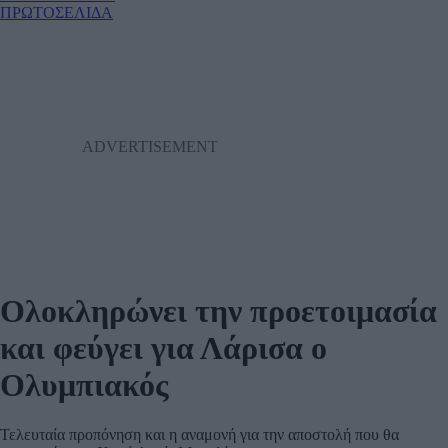
ΠΡΩΤΟΣΕΛΙΔΑ
Ολοκληρώνει την προετοιμασία
και φεύγει για Λάρισα ο
Ολυμπιακός
Τελευταία προπόνηση και η αναμονή για την αποστολή που θα