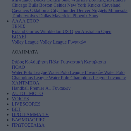
Chicago Bulls
Boston Celtics
New York Knicks
Cleveland
Cavaliers
Oklahoma City Thunder
Denver Nuggets
Minnesota
Timberwolves
Dallas Mavericks
Phoenix Suns
ΑΛΛΑ ΣΠΟΡ
ΤΕΝΙΣ
Roland Garros
Wimbledon
US Open
Australian Open
ΒΟΛΕΪ
Volley League
Volley League Γυναικών
ΑΘΛΗΜΑΤΑ
Στίβος
Κολύμβηση
Πάλη
Γυμναστική
Κωπηλασία
ΠΟΛΟ
Water Polo League
Water Polo League Γυναικών
Water Polo
Champions League
Water Polo Champions League Γυναικών
ΧΑΝΤΜΠΟΛ
Handball Premier
Α1 Γυναικών
AUTO - MOTO
VOICES
LIVESCORES
BET
ΠΡΟΓΡΑΜΜΑ TV
ΒΑΘΜΟΛΟΓΙΕΣ
ΠΡΩΤΟΣΕΛΙΔΑ