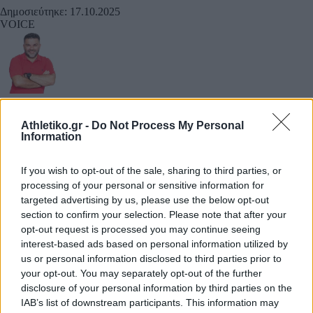
Δημοσιεύτηκε: 17.10.2025
VOICE
VOICE
Διονύσης Βερβελές
Athletiko.gr -
Do Not Process My Personal
Information
If you wish to opt-out of the sale, sharing to third parties, or
processing of your personal or sensitive information for
targeted advertising by us, please use the below opt-out
section to confirm your selection. Please note that after your
opt-out request is processed you may continue seeing
interest-based ads based on personal information utilized by
us or personal information disclosed to third parties prior to
your opt-out. You may separately opt-out of the further
disclosure of your personal information by third parties on the
IAB’s list of downstream participants. This information may
Μην χάνεις είδηση.
Βάλε το
στην Google