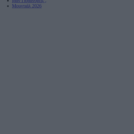
Ιβάν Γιοβάνοβιτς
,
Μουντιάλ 2026