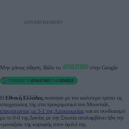
Μην χάνεις είδηση.
Βάλε το
στην Google
Η
Εθνική Ελλάδας
εκκίνησε με τον καλύτερο τρόπο τις
υποχρεώσεις της στα προκριματικά του Μουντιάλ,
επικρατώντας με 5-1 της Λευκορωσίας
και σε συνδυασμό
με το 0-0 της Δανίας με την Σκωτία απολαμβάνει ήδη την
«μοναξιά» της κορυφής στον όμιλό της.