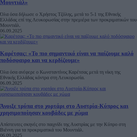
Μουντιάλ»
Όλα όσα δήλωσε ο Χρήστος Τζόλης, μετά το 5-1 της Εθνικής
Ελλάδας επί της Λευκορωσίας στην πρεμιέρα των προκριματικών του
Μουντιάλ.
06.09.2025
Καρέτσας: «Το πιο σημαντικό είναι να παίζουμε καλό
ποδόσφαιρο και να κερδίζουμε»
Όλα όσα ανέφερε ο Κωνσταντίνος Καρέτσας μετά τη νίκη της
Εθνικής Ελλάδας κόντρα στη Λευκορωσία.
06.09.2025
Άνοιξε τρύπα στο χορτάρι στο Αυστρία-Κύπρος και
χρησιμοποίησαν κουβάδες με χώμα
Απίστευτες σκηνές στο παιχνίδι της Αυστρίας με την Κύπρο στη
Βιέννη για τα προκριματικά του Μουντιάλ.
06.09.2025