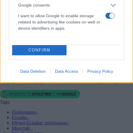
και τον έπαινο
ακόμα και τον συμπατριωτών του, πίσω
Google consents
στην ιδιαίτερη πατρίδα του, την Σερβία.
I want to allow Google to enable storage
related to advertising like cookies on web or
device identifiers in apps.
Στόχος της «γαλανόλευκης» το
2/2
στο ξεκίνημα των
προκριματικών και σε αυτή την προσπάθεια οι διεθνείς μας
θα χρειαστούν την ώθηση των Ελλήνων φιλάθλων, οι
CONFIRM
οποίοι έχουν αγκαλιάσει εξ αρχής την προσπάθεια που
γίνεται από την ομάδα του
Ιβάν Γιοβάνοβιτς
.
Data Deletion
Data Access
Privacy Policy
Μην χάνεις είδηση.
Βάλε το
στην Google
Tags:
Ποδόσφαιρο
,
Ελλάδα
,
Εθνική Ελλάδας ποδόσφαιρο
,
Μουντιάλ
,