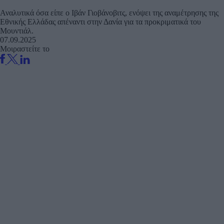
Αναλυτικά όσα είπε ο Ιβάν Γιοβάνοβιτς, ενόψει της αναμέτρησης της
Εθνικής Ελλάδας απέναντι στην Δανία για τα προκριματικά του
Μουντιάλ.
07.09.2025
Μοιραστείτε το