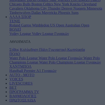
Chicago Bulls
Boston Celtics
New York Knicks
Cleveland
Cavaliers
Oklahoma City Thunder
Denver Nuggets
Minnesota
Timberwolves
Dallas Mavericks
Phoenix Suns
ΑΛΛΑ ΣΠΟΡ
ΤΕΝΙΣ
Roland Garros
Wimbledon
US Open
Australian Open
ΒΟΛΕΪ
Volley League
Volley League Γυναικών
ΑΘΛΗΜΑΤΑ
Στίβος
Κολύμβηση
Πάλη
Γυμναστική
Κωπηλασία
ΠΟΛΟ
Water Polo League
Water Polo League Γυναικών
Water Polo
Champions League
Water Polo Champions League Γυναικών
ΧΑΝΤΜΠΟΛ
Handball Premier
Α1 Γυναικών
AUTO - MOTO
VOICES
LIVESCORES
BET
ΠΡΟΓΡΑΜΜΑ TV
ΒΑΘΜΟΛΟΓΙΕΣ
ΠΡΩΤΟΣΕΛΙΔΑ