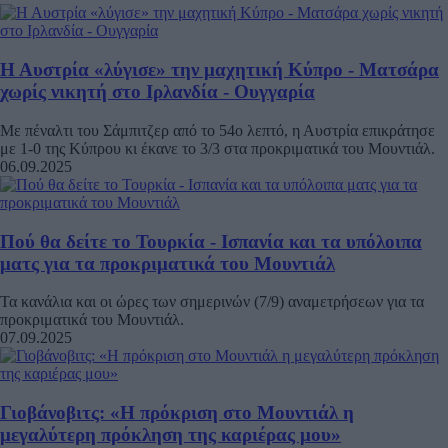
Η Αυστρία «λύγισε» την μαχητική Κύπρο - Ματσάρα
χωρίς νικητή στο Ιρλανδία - Ουγγαρία
Με πέναλτι του Σάμπιτζερ από το 54ο λεπτό, η Αυστρία επικράτησε
με 1-0 της Κύπρου κι έκανε το 3/3 στα προκριματικά του Μουντιάλ.
06.09.2025
Πού θα δείτε το Τουρκία - Ισπανία και τα υπόλοιπα
ματς για τα προκριματικά του Μουντιάλ
Τα κανάλια και οι ώρες των σημερινών (7/9) αναμετρήσεων για τα
προκριματικά του Μουντιάλ.
07.09.2025
Γιοβάνοβιτς: «Η πρόκριση στο Μουντιάλ η
μεγαλύτερη πρόκληση της καριέρας μου»