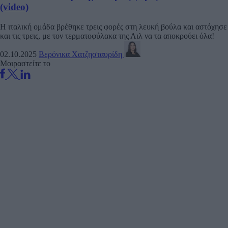
(video)
Η ιταλική ομάδα βρέθηκε τρεις φορές στη λευκή βούλα και αστόχησε
και τις τρεις, με τον τερματοφύλακα της Λιλ να τα αποκρούει όλα!
02.10.2025
Βερόνικα Χατζησταυρίδη
Μοιραστείτε το