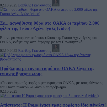
02.10.2025
Βασίλης Γιαννούτσος
Σε... ασυνήθιστη θύρα στο ΟΑΚΑ οι περίπου 2.000
φίλοι της Γκόου Αχέντ Ιγκλς (video)
Βροντερό «παρών» από τους φίλους της Γκόου Αχέντ Ιγκλς στο
ΟΑΚΑ, ενόψει της αναμέτρησης με τον Παναθηναϊκό.
02.10.2025
Βασίλης Γιαννούτσος
Πρόβλημα με τον φωτισμό στο ΟΑΚΑ λόγω της
έντονης βροχόπτωσης
«Έπεσε» αρκετές φορές ο φωτισμός στο ΟΑΚΑ, με τους ιθύνοντες
του Παναθηναϊκού να λύνουν το πρόβλημα.
02.10.2025
Απίστευτο: Η Ρόμα έχασε τρεις φορές το ίδιο πέναλτι!