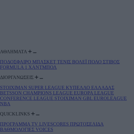
ΑΘΛΗΜΑΤΑ
ΠΟΔΟΣΦΑΙΡΟ
ΜΠΑΣΚΕΤ
ΤΕΝΙΣ
ΒΟΛΕΪ
ΠΟΛΟ
ΣΤΙΒΟΣ
FORMULA 1
ΧΑΝΤΜΠΟΛ
ΔΙΟΡΓΑΝΩΣΕΙΣ
STOIXIMAN SUPER LEAGUE
ΚΥΠΕΛΛΟ ΕΛΛΑΔΑΣ
BETSSON
CHAMPIONS LEAGUE
EUROPA LEAGUE
CONFERENCE LEAGUE
STOIXIMAN GBL
EUROLEAGUE
NBA
QUICKLINKS
ΠΡΟΓΡΑΜΜΑ TV
LIVESCORES
ΠΡΩΤΟΣΕΛΙΔΑ
ΒΑΘΜΟΛΟΓΙΕΣ
VOICES