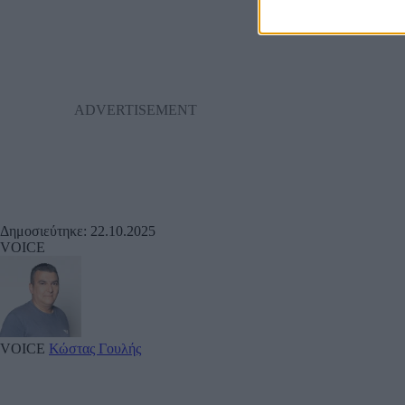
Δημοσιεύτηκε: 22.10.2025
VOICE
VOICE
Κώστας Γουλής