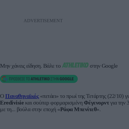
Μην χάνεις είδηση.
Βάλε το
στην Google
Ο
Παναθηναϊκός
«πετάει» το πρωί της Τετάρτης (22/10) γ
Eredivisie
και σούπερ φορμαρισμένη
Φέγενορντ
για την 
με τη... βούλα στην εποχή «
Ράφα Μπενίτεθ
».