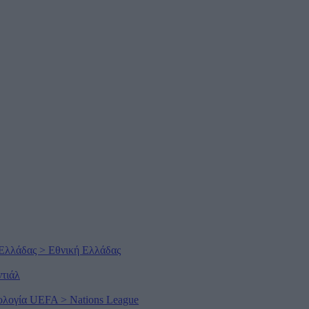
 Ελλάδας
>
Εθνική Ελλάδας
τιάλ
ολογία UEFA
>
Nations League