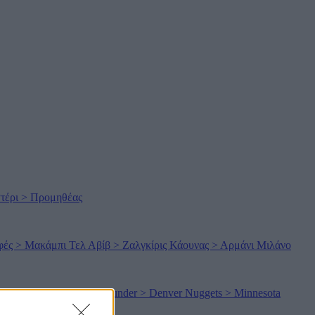
τέρι
>
Προμηθέας
φές
>
Μακάμπι Τελ Αβίβ
>
Ζαλγκίρις Κάουνας
>
Αρμάνι Μιλάνο
iers
>
Oklahoma City Thunder
>
Denver Nuggets
>
Minnesota