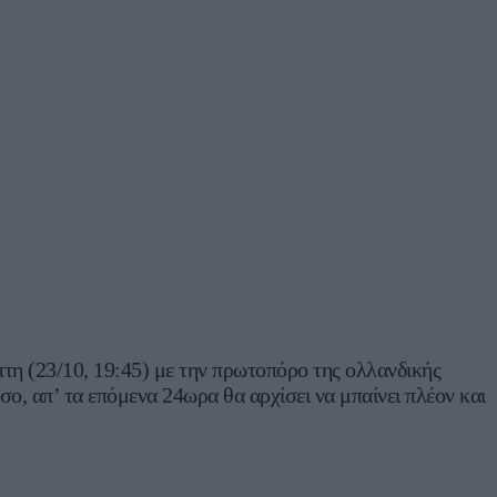
τη (23/10, 19:45) με την πρωτοπόρο της ολλανδικής
σο, απ’ τα επόμενα 24ωρα θα αρχίσει να μπαίνει πλέον και