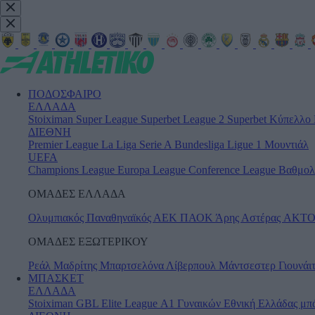
ΠΟΔΟΣΦΑΙΡΟ
ΕΛΛΑΔΑ
Stoiximan Super League
Superbet League 2
Superbet Κύπελλο
ΔΙΕΘΝΗ
Premier League
La Liga
Serie A
Bundesliga
Ligue 1
Μουντιάλ
UEFA
Champions League
Europa League
Conference League
Βαθμολ
ΟΜΑΔΕΣ ΕΛΛΑΔΑ
Ολυμπιακός
Παναθηναϊκός
ΑΕΚ
ΠΑΟΚ
Άρης
Αστέρας AKT
ΟΜΑΔΕΣ ΕΞΩΤΕΡΙΚΟΥ
Ρεάλ Μαδρίτης
Μπαρτσελόνα
Λίβερπουλ
Μάντσεστερ Γιουνάι
ΜΠΑΣΚΕΤ
ΕΛΛΑΔΑ
Stoiximan GBL
Elite League
Α1 Γυναικών
Εθνική Ελλάδας μπ