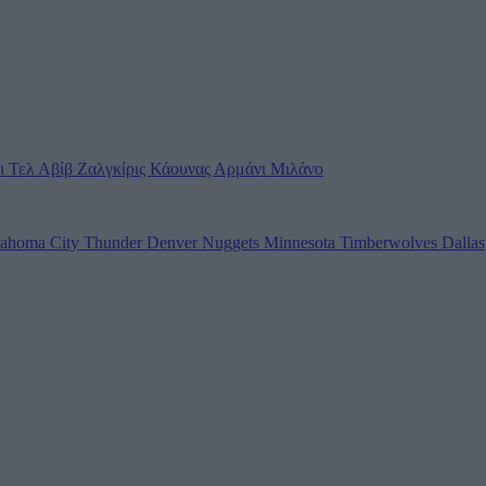
ι Τελ Αβίβ
Ζαλγκίρις Κάουνας
Αρμάνι Μιλάνο
ahoma City Thunder
Denver Nuggets
Minnesota Timberwolves
Dallas