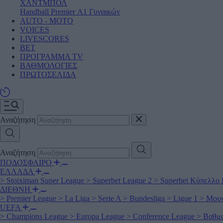
ΧΑΝΤΜΠΟΛ
Handball Premier
Α1 Γυναικών
AUTO - MOTO
VOICES
LIVESCORES
BET
ΠΡΟΓΡΑΜΜΑ TV
ΒΑΘΜΟΛΟΓΙΕΣ
ΠΡΩΤΟΣΕΛΙΔΑ
Αναζήτηση
Αναζήτηση
ΠΟΔΟΣΦΑΙΡΟ
ΕΛΛΑΔΑ
>
Stoiximan Super League
>
Superbet League 2
>
Superbet Κύπελλο
ΔΙΕΘΝΗ
>
Premier League
>
La Liga
>
Serie A
>
Bundesliga
>
Ligue 1
>
Μουν
UEFA
>
Champions League
>
Europa League
>
Conference League
>
Βαθμ