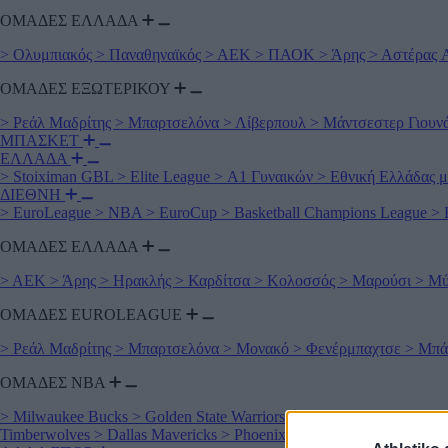
ΟΜΑΔΕΣ ΕΛΛΑΔΑ
>
Ολυμπιακός
>
Παναθηναϊκός
>
ΑΕΚ
>
ΠΑΟΚ
>
Άρης
>
Αστέρας
ΟΜΑΔΕΣ ΕΞΩΤΕΡΙΚΟΥ
>
Ρεάλ Μαδρίτης
>
Μπαρτσελόνα
>
Λίβερπουλ
>
Μάντσεστερ Γιουν
ΜΠΑΣΚΕΤ
ΕΛΛΑΔΑ
>
Stoiximan GBL
>
Elite League
>
Α1 Γυναικών
>
Εθνική Ελλάδας 
ΔΙΕΘΝΗ
>
EuroLeague
>
NBA
>
EuroCup
>
Basketball Champions League
>
ΟΜΑΔΕΣ ΕΛΛΑΔΑ
>
ΑΕΚ
>
Άρης
>
Ηρακλής
>
Καρδίτσα
>
Κολοσσός
>
Μαρούσι
>
Μύ
ΟΜΑΔΕΣ EUROLEAGUE
>
Ρεάλ Μαδρίτης
>
Μπαρτσελόνα
>
Μονακό
>
Φενέρμπαχτσε
>
Μπά
ΟΜΑΔΕΣ ΝΒΑ
>
Milwaukee Bucks
>
Golden State Warriors
>
Los Angeles Lakers
>
Timberwolves
>
Dallas Mavericks
>
Phoenix Suns