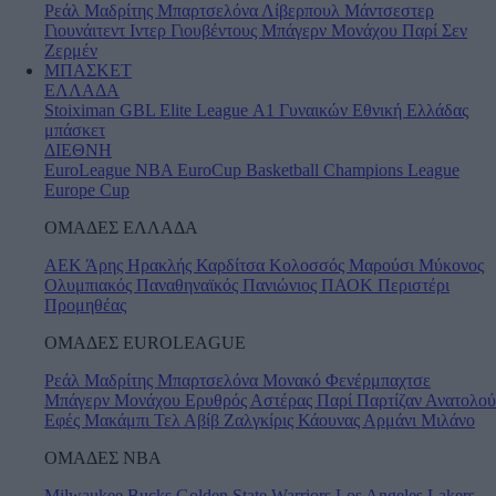
Ρεάλ Μαδρίτης
Μπαρτσελόνα
Λίβερπουλ
Μάντσεστερ
Γιουνάιτεντ
Ιντερ
Γιουβέντους
Μπάγερν Μονάχου
Παρί Σεν
Ζερμέν
ΜΠΑΣΚΕΤ
ΕΛΛΑΔΑ
Stoiximan GBL
Elite League
Α1 Γυναικών
Εθνική Ελλάδας
μπάσκετ
ΔΙΕΘΝΗ
EuroLeague
NBA
EuroCup
Basketball Champions League
Europe Cup
ΟΜΑΔΕΣ ΕΛΛΑΔΑ
ΑΕΚ
Άρης
Ηρακλής
Καρδίτσα
Κολοσσός
Μαρούσι
Μύκονος
Ολυμπιακός
Παναθηναϊκός
Πανιώνιος
ΠΑΟΚ
Περιστέρι
Προμηθέας
ΟΜΑΔΕΣ EUROLEAGUE
Ρεάλ Μαδρίτης
Μπαρτσελόνα
Μονακό
Φενέρμπαχτσε
Μπάγερν Μονάχου
Ερυθρός Αστέρας
Παρί
Παρτίζαν
Ανατολού
Εφές
Μακάμπι Τελ Αβίβ
Ζαλγκίρις Κάουνας
Αρμάνι Μιλάνο
ΟΜΑΔΕΣ ΝΒΑ
Milwaukee Bucks
Golden State Warriors
Los Angeles Lakers