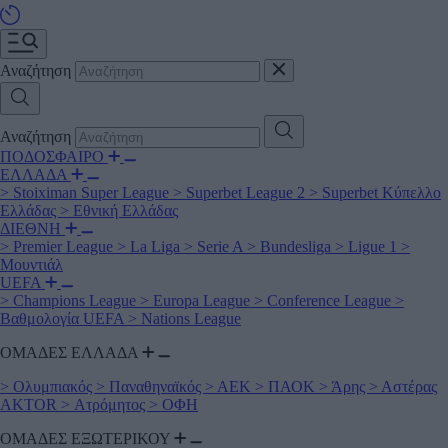
Αναζήτηση
Αναζήτηση
ΠΟΔΟΣΦΑΙΡΟ
ΕΛΛΑΔΑ
>
Stoiximan Super League
>
Superbet League 2
>
Superbet Κύπελλο
Ελλάδας
>
Εθνική Ελλάδας
ΔΙΕΘΝΗ
>
Premier League
>
La Liga
>
Serie A
>
Bundesliga
>
Ligue 1
>
Μουντιάλ
UEFA
>
Champions League
>
Europa League
>
Conference League
>
Βαθμολογία UEFA
>
Nations League
ΟΜΑΔΕΣ ΕΛΛΑΔΑ
>
Ολυμπιακός
>
Παναθηναϊκός
>
ΑΕΚ
>
ΠΑΟΚ
>
Άρης
>
Αστέρας
AKTOR
>
Ατρόμητος
>
ΟΦΗ
ΟΜΑΔΕΣ ΕΞΩΤΕΡΙΚΟΥ