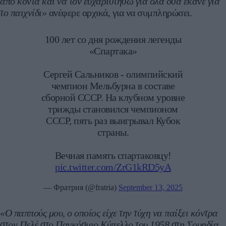
από κοντά και να τον ευχαριστήσω για όλα όσα έκανε για
το παιχνίδι»
ανέφερε αρχικά, για να συμπληρώσει.
100 лет со дня рождения легенды
«Спартака»
Сергей Сальников - олимпийский
чемпион Мельбурна в составе
сборной СССР. На клубном уровне
трижды становился чемпионом
СССР, пять раз выигрывал Кубок
страны.
Вечная память спартаковцу!
pic.twitter.com/ZrG1kRD5yA
— Фратрия (@fratria)
September 13, 2025
«Ο παππούς μου, ο οποίος είχε την τύχη να παίξει κόντρα
στον Πελέ στο Παγκόσμιο Κύπελλο του 1958 στη Σουηδία,