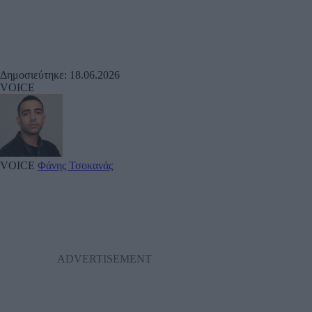
Δημοσιεύτηκε: 18.06.2026
VOICE
VOICE
Φάνης Τσοκανάς