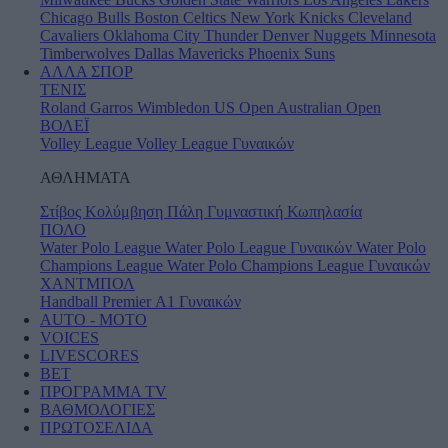
Chicago Bulls
Boston Celtics
New York Knicks
Cleveland
Cavaliers
Oklahoma City Thunder
Denver Nuggets
Minnesota
Timberwolves
Dallas Mavericks
Phoenix Suns
ΑΛΛΑ ΣΠΟΡ
ΤΕΝΙΣ
Roland Garros
Wimbledon
US Open
Australian Open
ΒΟΛΕΪ
Volley League
Volley League Γυναικών
ΑΘΛΗΜΑΤΑ
Στίβος
Κολύμβηση
Πάλη
Γυμναστική
Κωπηλασία
ΠΟΛΟ
Water Polo League
Water Polo League Γυναικών
Water Polo
Champions League
Water Polo Champions League Γυναικών
ΧΑΝΤΜΠΟΛ
Handball Premier
Α1 Γυναικών
AUTO - MOTO
VOICES
LIVESCORES
BET
ΠΡΟΓΡΑΜΜΑ TV
ΒΑΘΜΟΛΟΓΙΕΣ
ΠΡΩΤΟΣΕΛΙΔΑ