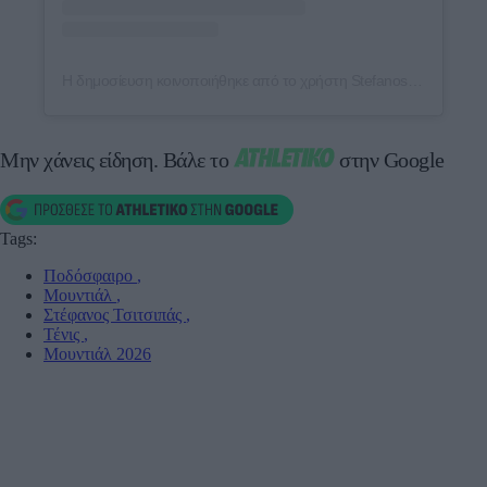
Η δημοσίευση κοινοποιήθηκε από το χρήστη Stefanos Tsitsipas (@stefanostsitsipas98)
Μην χάνεις είδηση.
Βάλε το
στην Google
Tags:
Ποδόσφαιρο
,
Μουντιάλ
,
Στέφανος Τσιτσιπάς
,
Τένις
,
Μουντιάλ 2026