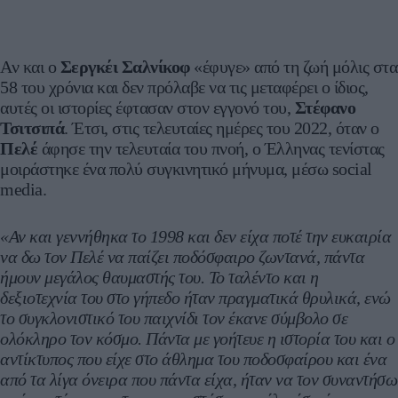
Αν και ο
Σεργκέι Σαλνίκοφ
«έφυγε» από τη ζωή μόλις στα
58 του χρόνια και δεν πρόλαβε να τις μεταφέρει ο ίδιος,
αυτές οι ιστορίες έφτασαν στον εγγονό του,
Στέφανο
Τσιτσιπά
. Έτσι, στις τελευταίες ημέρες του 2022, όταν ο
Πελέ
άφησε την τελευταία του πνοή, ο Έλληνας τενίστας
μοιράστηκε ένα πολύ συγκινητικό μήνυμα, μέσω social
media.
«Αν και γεννήθηκα το 1998 και δεν είχα ποτέ την ευκαιρία
να δω τον Πελέ να παίζει ποδόσφαιρο ζωντανά, πάντα
ήμουν μεγάλος θαυμαστής του. Το ταλέντο και η
δεξιοτεχνία του στο γήπεδο ήταν πραγματικά θρυλικά, ενώ
το συγκλονιστικό του παιχνίδι τον έκανε σύμβολο σε
ολόκληρο τον κόσμο. Πάντα με γοήτευε η ιστορία του και ο
αντίκτυπος που είχε στο άθλημα του ποδοσφαίρου και ένα
από τα λίγα όνειρα που πάντα είχα, ήταν να τον συναντήσω