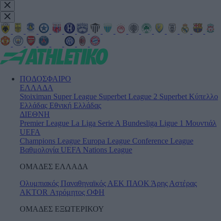
ΠΟΔΟΣΦΑΙΡΟ
ΕΛΛΑΔΑ
Stoiximan Super League
Superbet League 2
Superbet Κύπελλο
Ελλάδας
Εθνική Ελλάδας
ΔΙΕΘΝΗ
Premier League
La Liga
Serie A
Bundesliga
Ligue 1
Μουντιάλ
UEFA
Champions League
Europa League
Conference League
Βαθμολογία UEFA
Nations League
ΟΜΑΔΕΣ ΕΛΛΑΔΑ
Ολυμπιακός
Παναθηναϊκός
ΑΕΚ
ΠΑΟΚ
Άρης
Αστέρας
AKTOR
Ατρόμητος
ΟΦΗ
ΟΜΑΔΕΣ ΕΞΩΤΕΡΙΚΟΥ