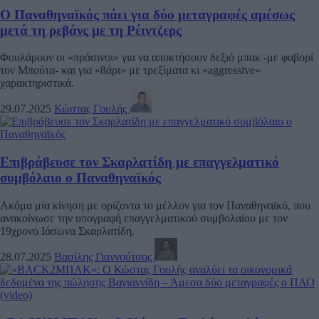
Ο Παναθηναϊκός πάει για δύο μεταγραφές αμέσως
μετά τη ρεβάνς με τη Ρέιντζερς
Φουλάρουν οι «πράσινοι» για να αποκτήσουν δεξιό μπακ -με φαβορί
τον Μπούτα- και για «8άρι» με τρεξίματα κι «aggressive»
χαρακτηριστικά.
29.07.2025
Κώστας Γουλής
Επιβράβευσε τον Σκαρλατίδη με επαγγελματικό
συμβόλαιο ο Παναθηναϊκός
Ακόμα μία κίνηση με ορίζοντα το μέλλον για τον Παναθηναϊκό, που
ανακοίνωσε την υπογραφή επαγγελματικού συμβολαίου με τον
19χρονο Ιάσωνα Σκαρλατίδη.
28.07.2025
Βασίλης Γιαννούτσος