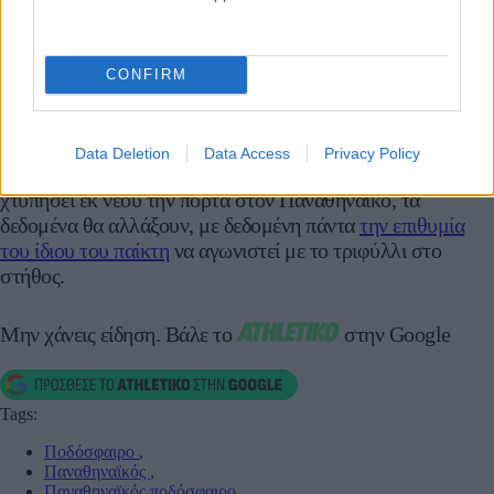
στο παιχνίδι τον
Παναθηναϊκό
, ο οποίος πάντως αυτή τη
στιγμή έχει «παγώσει» τα πάντα γύρω από την υπόθεση
αυτή. Και έχει θέσει άλλες προτεραιότητες για τον επιθετικό
CONFIRM
χαφ.
Data Deletion
Data Access
Privacy Policy
Αν όντως η Μαρσέιγ πέσει στις απαιτήσεις της και...
χτυπήσει εκ νέου την πόρτα στον Παναθηναϊκό, τα
δεδομένα θα αλλάξουν, με δεδομένη πάντα
την επιθυμία
του ίδιου του παίκτη
να αγωνιστεί με το τριφύλλι στο
στήθος.
Μην χάνεις είδηση.
Βάλε το
στην Google
Tags:
Ποδόσφαιρο
,
Παναθηναϊκός
,
Παναθηναϊκός ποδόσφαιρο
,