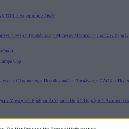
 AKTOR
>
Ατρόμητος
>
ΟΦΗ
άιτεντ
>
Ιντερ
>
Γιουβέντους
>
Μπάγερν Μονάχου
>
Παρί Σεν Ζερμέν
μπάσκετ
Europe Cup
κονος
>
Ολυμπιακός
>
Παναθηναϊκός
>
Πανιώνιος
>
ΠΑΟΚ
>
Περισ
γερν Μονάχου
>
Ερυθρός Αστέρας
>
Παρί
>
Παρτίζαν
>
Ανατολού Ε
Chicago Bulls
>
Boston Celtics
>
New York Knicks
>
Cleveland Caval