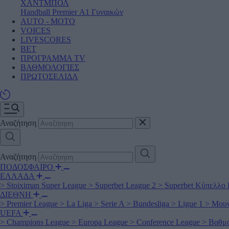
ΧΑΝΤΜΠΟΛ
Handball Premier
Α1 Γυναικών
AUTO - MOTO
VOICES
LIVESCORES
BET
ΠΡΟΓΡΑΜΜΑ TV
ΒΑΘΜΟΛΟΓΙΕΣ
ΠΡΩΤΟΣΕΛΙΔΑ
Αναζήτηση
Αναζήτηση
ΠΟΔΟΣΦΑΙΡΟ
ΕΛΛΑΔΑ
>
Stoiximan Super League
>
Superbet League 2
>
Superbet Κύπελλο
ΔΙΕΘΝΗ
>
Premier League
>
La Liga
>
Serie A
>
Bundesliga
>
Ligue 1
>
Μουν
UEFA
>
Champions League
>
Europa League
>
Conference League
>
Βαθμ