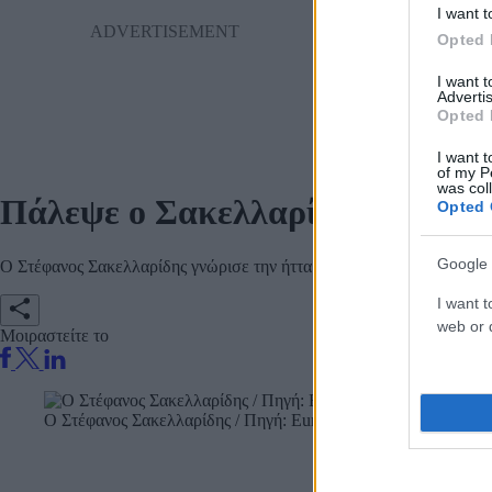
I want t
Opted 
I want 
Advertis
Opted 
I want t
of my P
was col
Πάλεψε ο Σακελλαρίδης αλλά δε
Opted 
Google 
Ο Στέφανος Σακελλαρίδης γνώρισε την ήττα με 2-0 σετ από τον Ζοάο Φ
I want t
web or d
Μοιραστείτε το
Ο Στέφανος Σακελλαρίδης / Πηγή: Eurokinissi