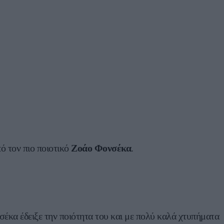
ό τον πιο ποιοτικό
Ζοάο Φονσέκα
.
νσέκα έδειξε την ποιότητα του και με πολύ καλά χτυπήματα