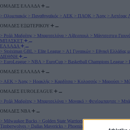
ΟΜΑΔΕΣ ΕΛΛΑΔΑ
>
Ολυμπιακός
>
Παναθηναϊκός
>
ΑΕΚ
>
ΠΑΟΚ
>
Άρης
>
Αστέρας
ΟΜΑΔΕΣ ΕΞΩΤΕΡΙΚΟΥ
>
Ρεάλ Μαδρίτης
>
Μπαρτσελόνα
>
Λίβερπουλ
>
Μάντσεστερ Γιουν
ΜΠΑΣΚΕΤ
ΕΛΛΑΔΑ
>
Stoiximan GBL
>
Elite League
>
Α1 Γυναικών
>
Εθνική Ελλάδας 
ΔΙΕΘΝΗ
>
EuroLeague
>
NBA
>
EuroCup
>
Basketball Champions League
>
ΟΜΑΔΕΣ ΕΛΛΑΔΑ
>
ΑΕΚ
>
Άρης
>
Ηρακλής
>
Καρδίτσα
>
Κολοσσός
>
Μαρούσι
>
Μύ
ΟΜΑΔΕΣ EUROLEAGUE
>
Ρεάλ Μαδρίτης
>
Μπαρτσελόνα
>
Μονακό
>
Φενέρμπαχτσε
>
Μπά
ΟΜΑΔΕΣ ΝΒΑ
>
Milwaukee Bucks
>
Golden State Warriors
>
Los Angeles Lakers
>
Timberwolves
>
Dallas Mavericks
>
Phoenix Suns