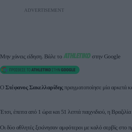
Μην χάνεις είδηση.
Βάλε το
στην Google
Ο
Στέφανος Σακελλαρίδης
πραγματοποίησε μία αρκετά κ
Έτσι, έπειτα από 1 ώρα και 51 λεπτά παιχνιδιού, η Βραζιλία
Οι δύο αθλητές ξεκίνησαν αμφότεροι με καλό σερβίς στο πρ