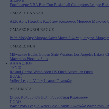
ΔΙΕΘΝΗ
EuroLeague
NBA
EuroCup
Basketball Champions League
Eur
ΟΜΑΔΕΣ ΕΛΛΑΔΑ
ΑΕΚ
Άρης
Ηρακλής
Καρδίτσα
Κολοσσός
Μαρούσι
Μύκονος
ΟΜΑΔΕΣ EUROLEAGUE
Ρεάλ Μαδρίτης
Μπαρτσελόνα
Μονακό
Φενέρμπαχτσε
Μπάγερ
ΟΜΑΔΕΣ ΝΒΑ
Milwaukee Bucks
Golden State Warriors
Los Angeles Lakers
Ch
Mavericks
Phoenix Suns
ΑΛΛΑ ΣΠΟΡ
ΤΕΝΙΣ
Roland Garros
Wimbledon
US Open
Australian Open
ΒΟΛΕΪ
Volley League
Volley League Γυναικών
ΑΘΛΗΜΑΤΑ
Στίβος
Κολύμβηση
Πάλη
Γυμναστική
Κωπηλασία
ΠΟΛΟ
Water Polo League
Water Polo League Γυναικών
Water Polo C