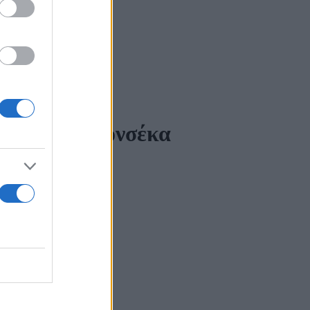
οτικότερο Φονσέκα
.