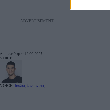
Δημοσιεύτηκε: 13.09.2025
VOICE
VOICE
Παύλος Σαχσανίδης