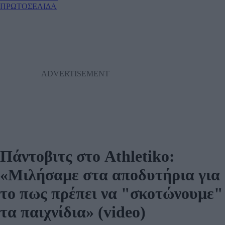
ΠΡΩΤΟΣΕΛΙΔΑ
Πάντοβιτς στο Athletiko:
«Μιλήσαμε στα αποδυτήρια για
το πως πρέπει να "σκοτώνουμε"
τα παιχνίδια» (video)