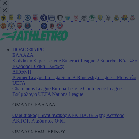
ΠΟΔΟΣΦΑΙΡΟ
ΕΛΛΑΔΑ
Stoiximan Super League
Superbet League 2
Superbet Κύπελλο
Ελλάδας
Εθνική Ελλάδας
ΔΙΕΘΝΗ
Premier League
La Liga
Serie A
Bundesliga
Ligue 1
Μουντιάλ
UEFA
Champions League
Europa League
Conference League
Βαθμολογία UEFA
Nations League
ΟΜΑΔΕΣ ΕΛΛΑΔΑ
Ολυμπιακός
Παναθηναϊκός
ΑΕΚ
ΠΑΟΚ
Άρης
Αστέρας
AKTOR
Ατρόμητος
ΟΦΗ
ΟΜΑΔΕΣ ΕΞΩΤΕΡΙΚΟΥ