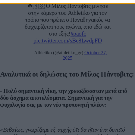
☘🇷🇸 Ο Μίλος Πάντοβιτς μίλησε
στην κάμερα του Athletiko για τον
τρόπο που πρέπει ο Παναθηναϊκός να
διαχειρίζεται τους αγώνες από εδώ και
στο εξής!
#paofc
pic.twitter.com/sBe8LwdpFD
— Athletiko (@athletiko_gr)
October 27,
2025
Αναλυτικά οι δηλώσεις του Μίλος Πάντοβιτς:
- Πολύ σημαντική νίκη, την χρειαζόσασταν μετά από
δύο άσχημα αποτελέσματα. Σημαντική για την
ψυχολογία σας με τον νέο προπονητή πλέον:
«Βεβαίως, γνωρίζαμε εξ' αρχής ότι θα ήταν ένα δυνατό