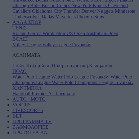
Chicago Bulls
Boston Celtics
New York Knicks
Cleveland
Cavaliers
Oklahoma City Thunder
Denver Nuggets
Minnesota
Timberwolves
Dallas Mavericks
Phoenix Suns
ΑΛΛΑ ΣΠΟΡ
ΤΕΝΙΣ
Roland Garros
Wimbledon
US Open
Australian Open
ΒΟΛΕΪ
Volley League
Volley League Γυναικών
ΑΘΛΗΜΑΤΑ
Στίβος
Κολύμβηση
Πάλη
Γυμναστική
Κωπηλασία
ΠΟΛΟ
Water Polo League
Water Polo League Γυναικών
Water Polo
Champions League
Water Polo Champions League Γυναικών
ΧΑΝΤΜΠΟΛ
Handball Premier
Α1 Γυναικών
AUTO - MOTO
VOICES
LIVESCORES
BET
ΠΡΟΓΡΑΜΜΑ TV
ΒΑΘΜΟΛΟΓΙΕΣ
ΠΡΩΤΟΣΕΛΙΔΑ