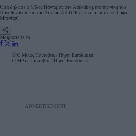
Όσα δήλωσε ο Μίλος Πάντοβιτς στο Athletiko μετά την νίκη του
Παναθηναϊκού επί του Αστέρα AKTOR στο ντεμπούτο του Ράφα
Μπενίτεθ.
Μοιραστείτε το
Ο Μίλος Πάντοβιτς / Πηγή: Eurokinissi