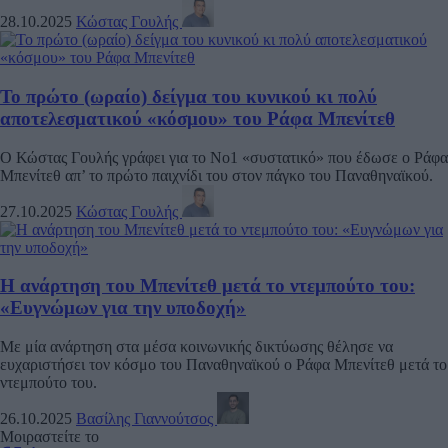
28.10.2025
Κώστας Γουλής
Το πρώτο (ωραίο) δείγμα του κυνικού κι πολύ
αποτελεσματικού «κόσμου» του Ράφα Μπενίτεθ
Ο Κώστας Γουλής γράφει για το Νο1 «συστατικό» που έδωσε ο Ράφα
Μπενίτεθ απ’ το πρώτο παιχνίδι του στον πάγκο του Παναθηναϊκού.
27.10.2025
Κώστας Γουλής
Η ανάρτηση του Μπενίτεθ μετά το ντεμπούτο του:
«Ευγνώμων για την υποδοχή»
Με μία ανάρτηση στα μέσα κοινωνικής δικτύωσης θέλησε να
ευχαριστήσει τον κόσμο του Παναθηναϊκού ο Ράφα Μπενίτεθ μετά το
ντεμπούτο του.
26.10.2025
Βασίλης Γιαννούτσος
Μοιραστείτε το