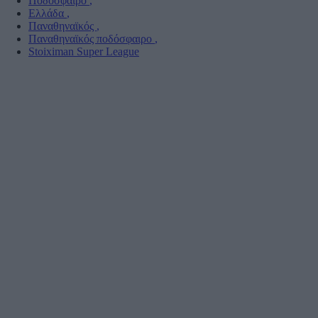
Ποδόσφαιρο
,
Ελλάδα
,
Παναθηναϊκός
,
Παναθηναϊκός ποδόσφαιρο
,
Stoiximan Super League