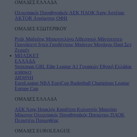
ΟΜΑΔΕΣ ΕΛΛΑΔΑ
Ολυμπιακός
Παναθηναϊκός
ΑΕΚ
ΠΑΟΚ
Άρης
Αστέρας
AKTOR
Ατρόμητος
ΟΦΗ
ΟΜΑΔΕΣ ΕΞΩΤΕΡΙΚΟΥ
Ρεάλ Μαδρίτης
Μπαρτσελόνα
Λίβερπουλ
Μάντσεστερ
Γιουνάιτεντ
Ιντερ
Γιουβέντους
Μπάγερν Μονάχου
Παρί Σεν
Ζερμέν
ΜΠΑΣΚΕΤ
ΕΛΛΑΔΑ
Stoiximan GBL
Elite League
Α1 Γυναικών
Εθνική Ελλάδας
μπάσκετ
ΔΙΕΘΝΗ
EuroLeague
NBA
EuroCup
Basketball Champions League
Europe Cup
ΟΜΑΔΕΣ ΕΛΛΑΔΑ
ΑΕΚ
Άρης
Ηρακλής
Καρδίτσα
Κολοσσός
Μαρούσι
Μύκονος
Ολυμπιακός
Παναθηναϊκός
Πανιώνιος
ΠΑΟΚ
Περιστέρι
Προμηθέας
ΟΜΑΔΕΣ EUROLEAGUE