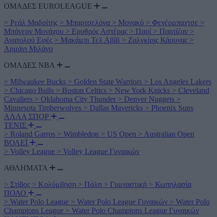
ΟΜΑΔΕΣ EUROLEAGUE
>
Ρεάλ Μαδρίτης
>
Μπαρτσελόνα
>
Μονακό
>
Φενέρμπαχτσε
>
Μπάγερν Μονάχου
>
Ερυθρός Αστέρας
>
Παρί
>
Παρτίζαν
>
Ανατολού Εφές
>
Μακάμπι Τελ Αβίβ
>
Ζαλγκίρις Κάουνας
>
Αρμάνι Μιλάνο
ΟΜΑΔΕΣ ΝΒΑ
>
Milwaukee Bucks
>
Golden State Warriors
>
Los Angeles Lakers
>
Chicago Bulls
>
Boston Celtics
>
New York Knicks
>
Cleveland
Cavaliers
>
Oklahoma City Thunder
>
Denver Nuggets
>
Minnesota Timberwolves
>
Dallas Mavericks
>
Phoenix Suns
ΑΛΛΑ ΣΠΟΡ
ΤΕΝΙΣ
>
Roland Garros
>
Wimbledon
>
US Open
>
Australian Open
ΒΟΛΕΪ
>
Volley League
>
Volley League Γυναικών
ΑΘΛΗΜΑΤΑ
>
Στίβος
>
Κολύμβηση
>
Πάλη
>
Γυμναστική
>
Κωπηλασία
ΠΟΛΟ
>
Water Polo League
>
Water Polo League Γυναικών
>
Water Polo
Champions League
>
Water Polo Champions League Γυναικών