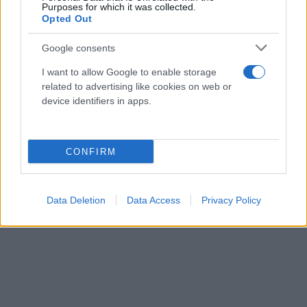
Ωστόσο, το βεβαρημένο ιατρικό ιστορικό του ποδοσφαιριστή
Purposes for which it was collected.
αποτέλεσε καθοριστικό παράγοντα για την απόφαση των
Opted Out
«ασπρόμαυρων» να μην προχωρήσουν.
Google consents
Οι άνθρωποι του συλλόγου έκριναν ότι δεν θα ήταν συνετό να
ρισκάρουν με έναν παίκτη που έχει συχνά θέματα τραυματισμών,
I want to allow Google to enable storage
επιλέγοντας να επικεντρωθούν σε πιο αξιόπιστες λύσεις.
related to advertising like cookies on web or
Μην χάνεις είδηση.
Βάλε το
στην Google
device identifiers in apps.
Tags:
CONFIRM
Ποδόσφαιρο
,
Ελλάδα
,
ΠΑΟΚ
,
ΠΑΟΚ ποδόσφαιρο
,
Data Deletion
Data Access
Privacy Policy
Stoiximan Super League
,
Μεταγραφές