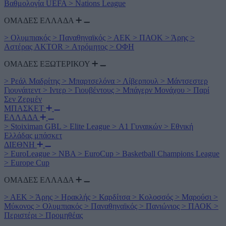
Βαθμολογία UEFA
>
Nations League
ΟΜΑΔΕΣ ΕΛΛΑΔΑ
>
Ολυμπιακός
>
Παναθηναϊκός
>
ΑΕΚ
>
ΠΑΟΚ
>
Άρης
>
Αστέρας AKTOR
>
Ατρόμητος
>
ΟΦΗ
ΟΜΑΔΕΣ ΕΞΩΤΕΡΙΚΟΥ
>
Ρεάλ Μαδρίτης
>
Μπαρτσελόνα
>
Λίβερπουλ
>
Μάντσεστερ
Γιουνάιτεντ
>
Ιντερ
>
Γιουβέντους
>
Μπάγερν Μονάχου
>
Παρί
Σεν Ζερμέν
ΜΠΑΣΚΕΤ
ΕΛΛΑΔΑ
>
Stoiximan GBL
>
Elite League
>
Α1 Γυναικών
>
Εθνική
Ελλάδας μπάσκετ
ΔΙΕΘΝΗ
>
EuroLeague
>
NBA
>
EuroCup
>
Basketball Champions League
>
Europe Cup
ΟΜΑΔΕΣ ΕΛΛΑΔΑ
>
ΑΕΚ
>
Άρης
>
Ηρακλής
>
Καρδίτσα
>
Κολοσσός
>
Μαρούσι
>
Μύκονος
>
Ολυμπιακός
>
Παναθηναϊκός
>
Πανιώνιος
>
ΠΑΟΚ
>
Περιστέρι
>
Προμηθέας