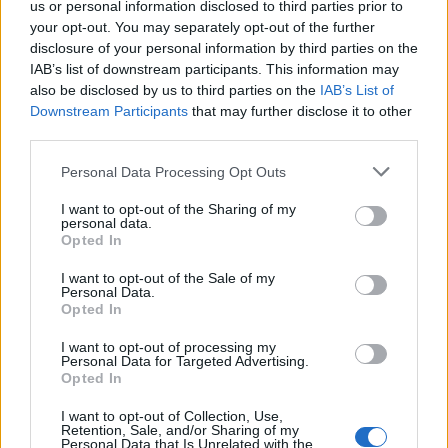
us or personal information disclosed to third parties prior to
Πρόσφατα, ισπανικά ρεπορτάζ ανέφεραν πως η ομάδα του
your opt-out. You may separately opt-out of the further
Μπακαμπού απέρριψε πρόταση του ΠΑΟΚ, ωστόσο η διοίκηση
disclosure of your personal information by third parties on the
της Τούμπας δεν δείχνει διατεθειμένη να εγκαταλείψει την
IAB’s list of downstream participants. This information may
υπόθεση. Αξίζει να σημειωθεί ότι και τον περασμένο Ιανουάριο ο
also be disclosed by us to third parties on the
IAB’s List of
Δικέφαλος είχε επιχειρήσει να τον προσεγγίσει, γεγονός που
Downstream Participants
that may further disclose it to other
επιβεβαιώνει τη διαχρονική εκτίμηση προς το πρόσωπό του.
third parties.
Ο 34χρονος αγωνίστηκε φέτος με τη φανέλα των Ανδαλουσιανών
σε 42 αναμετρήσεις, καταγράφοντας 10 τέρματα και 4 ασίστ σε
Please note that this website/app uses one or more Google
Personal Data Processing Opt Outs
συνολικά 1.855 αγωνιστικά λεπτά. Παρά την προσφορά του, ο
services and may gather and store information including but
Μανουέλ Πελεγκρίνι τον έχει πλέον ως τρίτη λύση στην επίθεση,
not limited to your visit or usage behaviour. You may click to
I want to opt-out of the Sharing of my
κάτι που κάνει τον Κονγκολέζο διεθνή να αναζητά μια νέα
personal data.
grant or deny consent to Google and its third-party tags to
πρόκληση στην καριέρα του.
Opted In
use your data for below specified purposes in below Google
Αυτό το γεγονός δίνει στον ΠΑΟΚ μια σημαντική ευκαιρία να
consent section.
I want to opt-out of the Sale of my
προσελκύσει έναν ποδοσφαιριστή με πλούσια εμπειρία σε
Personal Data.
ευρωπαϊκά γήπεδα,
ο οποίος μπορεί να ανεβάσει επίπεδο την
Opted In
γραμμή κρούσης
.
I want to opt-out of processing my
Παράλληλα, στο τραπέζι των μεταγραφικών σεναρίων βρέθηκε
Personal Data for Targeted Advertising.
ξανά και το όνομα του Σαμουέλ Ζιγκό. Ο Γάλλος αμυντικός είχε
Opted In
απασχολήσει έντονα τον ΠΑΟΚ το περσινό καλοκαίρι, ενώ φέτος
υπήρξαν εκ νέου επαφές.
I want to opt-out of Collection, Use,
Retention, Sale, and/or Sharing of my
Personal Data that Is Unrelated with the