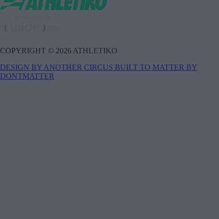
COPYRIGHT © 2026 ATHLETIKO
DESIGN BY ANOTHER CIRCUS
BUILT TO MATTER BY
DONTMATTER