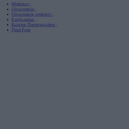
Μπάσκετ
,
Ολυμπιακός
,
Ολυμπιακός μπάσκετ
,
EuroLeague
,
Κώστας Παπανικολάου
,
Final Four