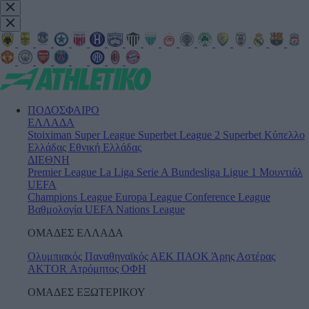
ΠΟΔΟΣΦΑΙΡΟ
ΕΛΛΑΔΑ
Stoiximan Super League
Superbet League 2
Superbet Κύπελλο
Ελλάδας
Εθνική Ελλάδας
ΔΙΕΘΝΗ
Premier League
La Liga
Serie A
Bundesliga
Ligue 1
Μουντιάλ
UEFA
Champions League
Europa League
Conference League
Βαθμολογία UEFA
Nations League
ΟΜΑΔΕΣ ΕΛΛΑΔΑ
Ολυμπιακός
Παναθηναϊκός
ΑΕΚ
ΠΑΟΚ
Άρης
Αστέρας
AKTOR
Ατρόμητος
ΟΦΗ
ΟΜΑΔΕΣ ΕΞΩΤΕΡΙΚΟΥ