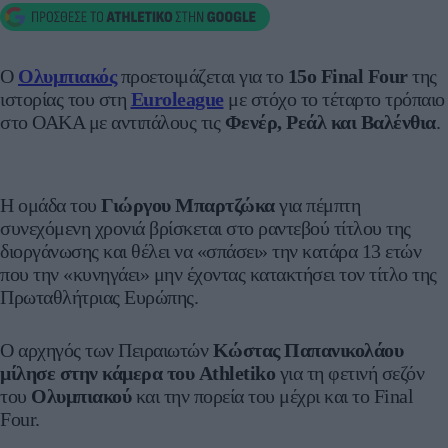
Ο
Ολυμπιακός
προετοιμάζεται για το
15ο Final Four
της
ιστορίας του στη
Euroleague
με στόχο το τέταρτο τρόπαιο
στο ΟΑΚΑ με αντιπάλους τις
Φενέρ, Ρεάλ και Βαλένθια
.
Η ομάδα του
Γιώργου Μπαρτζώκα
για πέμπτη
συνεχόμενη χρονιά βρίσκεται στο ραντεβού τίτλου της
διοργάνωσης και θέλει να «σπάσει» την κατάρα 13 ετών
που την «κυνηγάει» μην έχοντας κατακτήσει τον τίτλο της
Πρωταθλήτριας Ευρώπης.
Ο αρχηγός των Πειραιωτών
Κώστας Παπανικολάου
μίλησε στην κάμερα του Athletiko
για τη φετινή σεζόν
του
Ολυμπιακού
και την πορεία του μέχρι και το Final
Four.