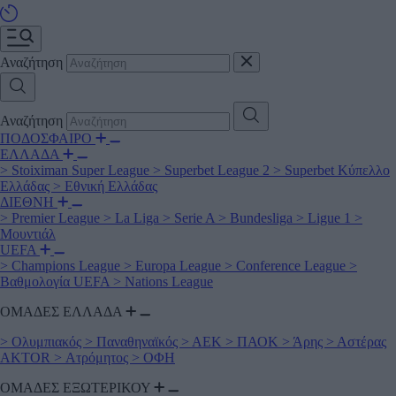
Αναζήτηση
Αναζήτηση
ΠΟΔΟΣΦΑΙΡΟ
ΕΛΛΑΔΑ
>
Stoiximan Super League
>
Superbet League 2
>
Superbet Κύπελλο
Ελλάδας
>
Εθνική Ελλάδας
ΔΙΕΘΝΗ
>
Premier League
>
La Liga
>
Serie A
>
Bundesliga
>
Ligue 1
>
Μουντιάλ
UEFA
>
Champions League
>
Europa League
>
Conference League
>
Βαθμολογία UEFA
>
Nations League
ΟΜΑΔΕΣ ΕΛΛΑΔΑ
>
Ολυμπιακός
>
Παναθηναϊκός
>
ΑΕΚ
>
ΠΑΟΚ
>
Άρης
>
Αστέρας
AKTOR
>
Ατρόμητος
>
ΟΦΗ
ΟΜΑΔΕΣ ΕΞΩΤΕΡΙΚΟΥ