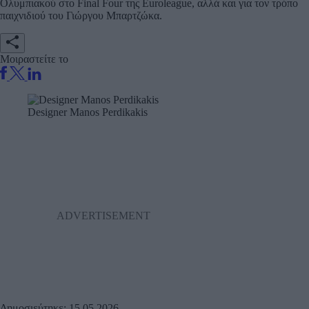
Ολυμπιακού στο Final Four της Euroleague, αλλά και για τον τρόπο
παιχνιδιού του Γιώργου Μπαρτζώκα.
Μοιραστείτε το
Designer Manos Perdikakis
Δημοσιεύτηκε: 15.05.2026