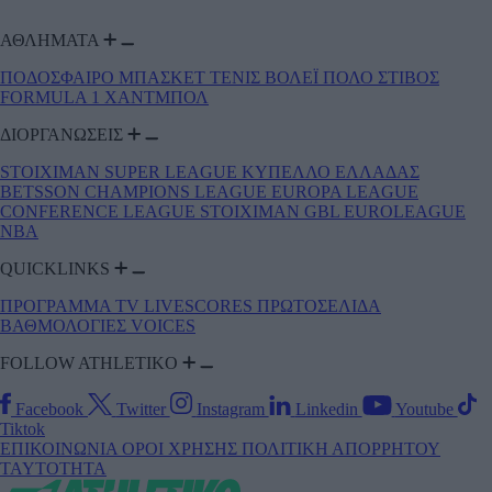
ΑΘΛΗΜΑΤΑ
ΠΟΔΟΣΦΑΙΡΟ
ΜΠΑΣΚΕΤ
ΤΕΝΙΣ
ΒΟΛΕΪ
ΠΟΛΟ
ΣΤΙΒΟΣ
FORMULA 1
ΧΑΝΤΜΠΟΛ
ΔΙΟΡΓΑΝΩΣΕΙΣ
STOIXIMAN SUPER LEAGUE
ΚΥΠΕΛΛΟ ΕΛΛΑΔΑΣ
BETSSON
CHAMPIONS LEAGUE
EUROPA LEAGUE
CONFERENCE LEAGUE
STOIXIMAN GBL
EUROLEAGUE
NBA
QUICKLINKS
ΠΡΟΓΡΑΜΜΑ TV
LIVESCORES
ΠΡΩΤΟΣΕΛΙΔΑ
ΒΑΘΜΟΛΟΓΙΕΣ
VOICES
FOLLOW ATHLETIKO
Facebook
Twitter
Instagram
Linkedin
Youtube
Tiktok
ΕΠΙΚΟΙΝΩΝΙΑ
ΟΡΟΙ ΧΡΗΣΗΣ
ΠΟΛΙΤΙΚΗ ΑΠΟΡΡΗΤΟΥ
TAYTOTHTA