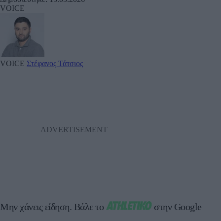
VOICE
VOICE
Στέφανος Τάτσιος
Μην χάνεις είδηση.
Βάλε το
στην Google