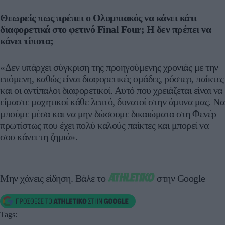
Θεωρείς πως πρέπει ο Ολυμπιακός να κάνει κάτι
διαφορετικά στο φετινό Final Four; Η δεν πρέπει να
κάνει τίποτα;
«Δεν υπάρχει σύγκριση της προηγούμενης χρονιάς με την
επόμενη, καθώς είναι διαφορετικές ομάδες, ρόστερ, παίκτες
και οι αντίπαλοι διαφορετικοί. Αυτό που χρειάζεται είναι να
είμαστε μαχητικοί κάθε λεπτό, δυνατοί στην άμυνα μας. Να
μπούμε μέσα και να μην δώσουμε δικαιώματα στη Φενέρ
πρωτίστως που έχει πολύ καλούς παίκτες και μπορεί να
σου κάνει τη ζημιά».
Μην χάνεις είδηση.
Βάλε το
στην Google
Tags: