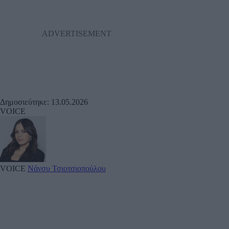
Δημοσιεύτηκε: 13.05.2026
VOICE
VOICE
Νάνσυ Τσιοτσιοπούλου