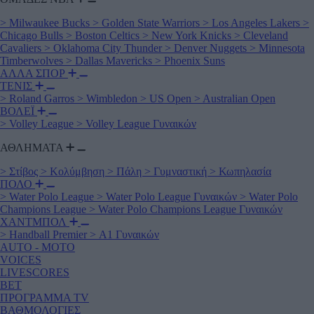
>
Milwaukee Bucks
>
Golden State Warriors
>
Los Angeles Lakers
>
Chicago Bulls
>
Boston Celtics
>
New York Knicks
>
Cleveland
Cavaliers
>
Oklahoma City Thunder
>
Denver Nuggets
>
Minnesota
Timberwolves
>
Dallas Mavericks
>
Phoenix Suns
ΑΛΛΑ ΣΠΟΡ
ΤΕΝΙΣ
>
Roland Garros
>
Wimbledon
>
US Open
>
Australian Open
ΒΟΛΕΪ
>
Volley League
>
Volley League Γυναικών
ΑΘΛΗΜΑΤΑ
>
Στίβος
>
Κολύμβηση
>
Πάλη
>
Γυμναστική
>
Κωπηλασία
ΠΟΛΟ
>
Water Polo League
>
Water Polo League Γυναικών
>
Water Polo
Champions League
>
Water Polo Champions League Γυναικών
ΧΑΝΤΜΠΟΛ
>
Handball Premier
>
Α1 Γυναικών
AUTO - MOTO
VOICES
LIVESCORES
BET
ΠΡΟΓΡΑΜΜΑ TV
ΒΑΘΜΟΛΟΓΙΕΣ