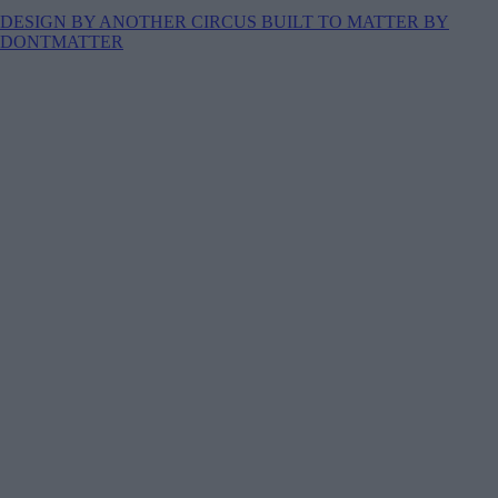
DESIGN BY ANOTHER CIRCUS
BUILT TO MATTER BY
DONTMATTER