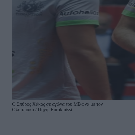
Ο Σπύρος Χάκας σε αγώνα του Μίλωνα με τον
Ολυμπιακό / Πηγή: Eurokinissi