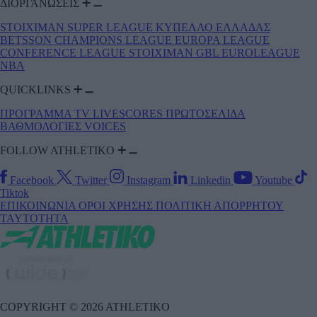
ΔΙΟΡΓΑΝΩΣΕΙΣ
STOIXIMAN SUPER LEAGUE
ΚΥΠΕΛΛΟ ΕΛΛΑΔΑΣ
BETSSON
CHAMPIONS LEAGUE
EUROPA LEAGUE
CONFERENCE LEAGUE
STOIXIMAN GBL
EUROLEAGUE
NBA
QUICKLINKS
ΠΡΟΓΡΑΜΜΑ TV
LIVESCORES
ΠΡΩΤΟΣΕΛΙΔΑ
ΒΑΘΜΟΛΟΓΙΕΣ
VOICES
FOLLOW ATHLETIKO
Facebook
Twitter
Instagram
Linkedin
Youtube
Tiktok
ΕΠΙΚΟΙΝΩΝΙΑ
ΟΡΟΙ ΧΡΗΣΗΣ
ΠΟΛΙΤΙΚΗ ΑΠΟΡΡΗΤΟΥ
TAYTOTHTA
COPYRIGHT © 2026 ATHLETIKO