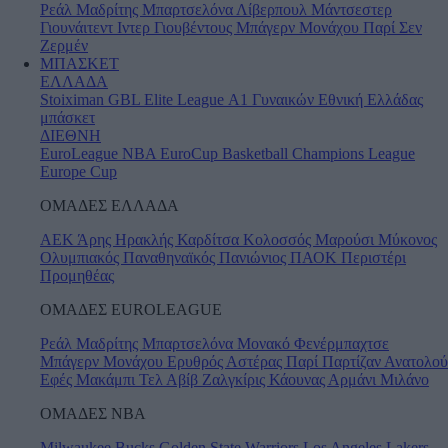
Ρεάλ Μαδρίτης
Μπαρτσελόνα
Λίβερπουλ
Μάντσεστερ
Γιουνάιτεντ
Ιντερ
Γιουβέντους
Μπάγερν Μονάχου
Παρί Σεν
Ζερμέν
ΜΠΑΣΚΕΤ
ΕΛΛΑΔΑ
Stoiximan GBL
Elite League
Α1 Γυναικών
Εθνική Ελλάδας
μπάσκετ
ΔΙΕΘΝΗ
EuroLeague
NBA
EuroCup
Basketball Champions League
Europe Cup
ΟΜΑΔΕΣ ΕΛΛΑΔΑ
ΑΕΚ
Άρης
Ηρακλής
Καρδίτσα
Κολοσσός
Μαρούσι
Μύκονος
Ολυμπιακός
Παναθηναϊκός
Πανιώνιος
ΠΑΟΚ
Περιστέρι
Προμηθέας
ΟΜΑΔΕΣ EUROLEAGUE
Ρεάλ Μαδρίτης
Μπαρτσελόνα
Μονακό
Φενέρμπαχτσε
Μπάγερν Μονάχου
Ερυθρός Αστέρας
Παρί
Παρτίζαν
Ανατολού
Εφές
Μακάμπι Τελ Αβίβ
Ζαλγκίρις Κάουνας
Αρμάνι Μιλάνο
ΟΜΑΔΕΣ ΝΒΑ
Milwaukee Bucks
Golden State Warriors
Los Angeles Lakers