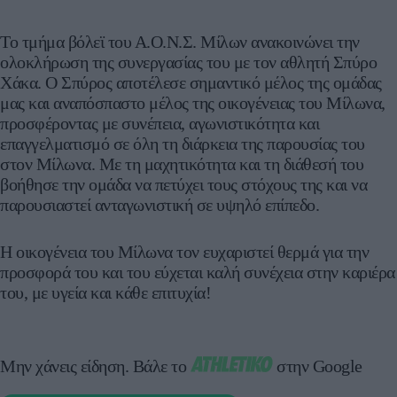
Το τμήμα βόλεϊ του Α.Ο.Ν.Σ. Μίλων ανακοινώνει την
ολοκλήρωση της συνεργασίας του με τον αθλητή Σπύρο
Χάκα. Ο Σπύρος αποτέλεσε σημαντικό μέλος της ομάδας
μας και αναπόσπαστο μέλος της οικογένειας του Μίλωνα,
προσφέροντας με συνέπεια, αγωνιστικότητα και
επαγγελματισμό σε όλη τη διάρκεια της παρουσίας του
στον Μίλωνα. Με τη μαχητικότητα και τη διάθεσή του
βοήθησε την ομάδα να πετύχει τους στόχους της και να
παρουσιαστεί ανταγωνιστική σε υψηλό επίπεδο.
Η οικογένεια του Μίλωνα τον ευχαριστεί θερμά για την
προσφορά του και του εύχεται καλή συνέχεια στην καριέρα
του, με υγεία και κάθε επιτυχία!
Μην χάνεις είδηση.
Βάλε το
στην Google