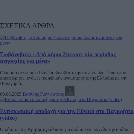
ΣΧΕΤΙΚΑ ΑΡΘΡΑ
Γιοβάνοβιτς: «Από αύριο ξεκινάει μία περίοδος
ανησυχίας για μένα»
Ολα όσα ανέφερε ο Ιβάν Γιοβάνοβιτς στην συνέντευξη Τύπου που
παραχώρησε, ενόψει της φιλικής αναμέτρησης της Ελλάδας με την
Βουλγαρία.
09.06.2025
Βασίλης Γιαννούτσος
Εντυπωσιακή υποδοχή για την Εθνική στο Παγκρήτιο
(video)
Ο κόσμος της Κρήτης αγκάλιασε για ακόμα ένα παιχνίδι την ομάδα