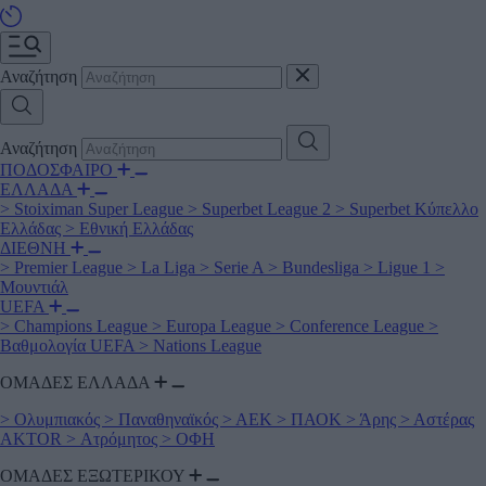
Αναζήτηση
Αναζήτηση
ΠΟΔΟΣΦΑΙΡΟ
ΕΛΛΑΔΑ
>
Stoiximan Super League
>
Superbet League 2
>
Superbet Κύπελλο
Ελλάδας
>
Εθνική Ελλάδας
ΔΙΕΘΝΗ
>
Premier League
>
La Liga
>
Serie A
>
Bundesliga
>
Ligue 1
>
Μουντιάλ
UEFA
>
Champions League
>
Europa League
>
Conference League
>
Βαθμολογία UEFA
>
Nations League
ΟΜΑΔΕΣ ΕΛΛΑΔΑ
>
Ολυμπιακός
>
Παναθηναϊκός
>
ΑΕΚ
>
ΠΑΟΚ
>
Άρης
>
Αστέρας
AKTOR
>
Ατρόμητος
>
ΟΦΗ
ΟΜΑΔΕΣ ΕΞΩΤΕΡΙΚΟΥ