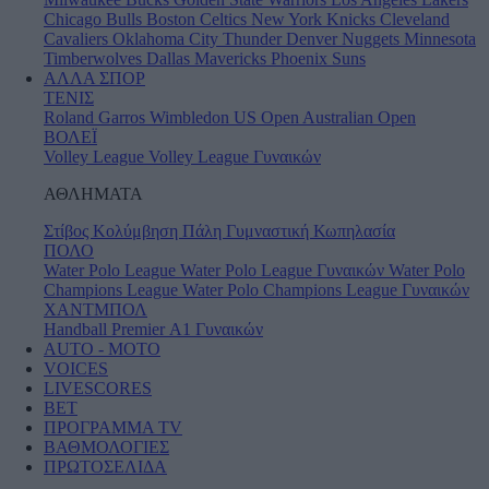
Chicago Bulls
Boston Celtics
New York Knicks
Cleveland
Cavaliers
Oklahoma City Thunder
Denver Nuggets
Minnesota
Timberwolves
Dallas Mavericks
Phoenix Suns
ΑΛΛΑ ΣΠΟΡ
ΤΕΝΙΣ
Roland Garros
Wimbledon
US Open
Australian Open
ΒΟΛΕΪ
Volley League
Volley League Γυναικών
ΑΘΛΗΜΑΤΑ
Στίβος
Κολύμβηση
Πάλη
Γυμναστική
Κωπηλασία
ΠΟΛΟ
Water Polo League
Water Polo League Γυναικών
Water Polo
Champions League
Water Polo Champions League Γυναικών
ΧΑΝΤΜΠΟΛ
Handball Premier
Α1 Γυναικών
AUTO - MOTO
VOICES
LIVESCORES
BET
ΠΡΟΓΡΑΜΜΑ TV
ΒΑΘΜΟΛΟΓΙΕΣ
ΠΡΩΤΟΣΕΛΙΔΑ