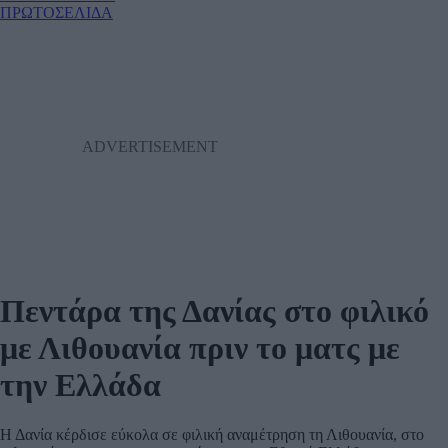
ΠΡΩΤΟΣΕΛΙΔΑ
Πεντάρα της Δανίας στο φιλικό
με Λιθουανία πριν το ματς με
την Ελλάδα
Η Δανία κέρδισε εύκολα σε φιλική αναμέτρηση τη Λιθουανία, στο