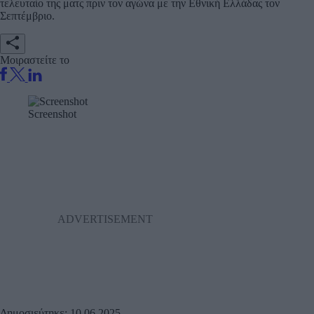
τελευταίο της ματς πριν τον αγώνα με την Εθνική Ελλάδας τον
Σεπτέμβριο.
Μοιραστείτε το
Screenshot
Δημοσιεύτηκε: 10.06.2025