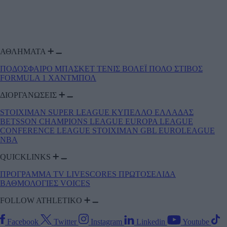
ΑΘΛΗΜΑΤΑ
ΠΟΔΟΣΦΑΙΡΟ
ΜΠΑΣΚΕΤ
ΤΕΝΙΣ
ΒΟΛΕΪ
ΠΟΛΟ
ΣΤΙΒΟΣ
FORMULA 1
ΧΑΝΤΜΠΟΛ
ΔΙΟΡΓΑΝΩΣΕΙΣ
STOIXIMAN SUPER LEAGUE
ΚΥΠΕΛΛΟ ΕΛΛΑΔΑΣ
BETSSON
CHAMPIONS LEAGUE
EUROPA LEAGUE
CONFERENCE LEAGUE
STOIXIMAN GBL
EUROLEAGUE
NBA
QUICKLINKS
ΠΡΟΓΡΑΜΜΑ TV
LIVESCORES
ΠΡΩΤΟΣΕΛΙΔΑ
ΒΑΘΜΟΛΟΓΙΕΣ
VOICES
FOLLOW ATHLETIKO
Facebook
Twitter
Instagram
Linkedin
Youtube