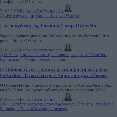
Ζάντβορτ της Ολλανδίας.
31.08.2025
Βερόνικα Χατζησταυρίδη
Live ο αγώνας της Formula 1 στην Ολλανδία
Παρακολουθήστε μέσω του Athletiko τη μάχη της Formula 1 στο
grand prix της Ολλανδίας.
31.08.2025
Βερόνικα Χατζησταυρίδη
Ο Πιάστρι ήταν… άπιαστος και πήρε τη νίκη στην
Ολλανδία - Εγκατέλειψε ο Νόρις που χάνει έδαφος
Ο Όσκαρ Πιάστρι κατάφερε να κερδίσει το Ολλανδικό Grand Prix.
Οι δύο Ferrari βρέθηκαν εκτός αγώνα, όπως και ο Λάντο Νόρις.
31.08.2025
Βερόνικα Χατζησταυρίδη