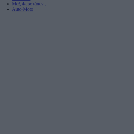
Μαξ Φερστάπεν
,
Auto-Moto