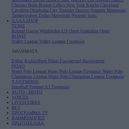
Chicago Bulls
Boston Celtics
New York Knicks
Cleveland
Cavaliers
Oklahoma City Thunder
Denver Nuggets
Minnesota
Timberwolves
Dallas Mavericks
Phoenix Suns
ΑΛΛΑ ΣΠΟΡ
ΤΕΝΙΣ
Roland Garros
Wimbledon
US Open
Australian Open
ΒΟΛΕΪ
Volley League
Volley League Γυναικών
ΑΘΛΗΜΑΤΑ
Στίβος
Κολύμβηση
Πάλη
Γυμναστική
Κωπηλασία
ΠΟΛΟ
Water Polo League
Water Polo League Γυναικών
Water Polo
Champions League
Water Polo Champions League Γυναικών
ΧΑΝΤΜΠΟΛ
Handball Premier
Α1 Γυναικών
AUTO - MOTO
VOICES
LIVESCORES
BET
ΠΡΟΓΡΑΜΜΑ TV
ΒΑΘΜΟΛΟΓΙΕΣ
ΠΡΩΤΟΣΕΛΙΔΑ