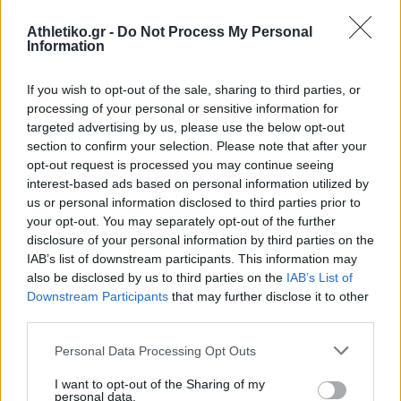
μόνος του για να σώσει τη χρονιά της Red Bull και
φαίνεται πως τα πράγματα δεν πάνε καθόλου καλά.
Athletiko.gr -
Do Not Process My Personal
Information
If you wish to opt-out of the sale, sharing to third parties, or
💡 Fun fact
processing of your personal or sensitive information for
targeted advertising by us, please use the below opt-out
In 2021, Valtteri Bottas was
section to confirm your selection. Please note that after your
Hamilton’s wingman and Sergio
opt-out request is processed you may continue seeing
Pérez was Verstappen’s.
interest-based ads based on personal information utilized by
us or personal information disclosed to third parties prior to
your opt-out. You may separately opt-out of the further
Now, they’ll be teammates at
disclosure of your personal information by third parties on the
Cadillac in 2026.
IAB’s list of downstream participants. This information may
https://t.co/umh8dWTAgA
also be disclosed by us to third parties on the
IAB’s List of
pic.twitter.com/HXFOykfsaC
Downstream Participants
that may further disclose it to other
third parties.
— Inside Audi F1 (@InsideAudiF1)
August
28, 2025
Please note that this website/app uses one or more Google
Personal Data Processing Opt Outs
services and may gather and store information including but
Ο Πέρεζ ίσως να στέκεται σε μια γωνιά και να... χαίρεται
not limited to your visit or usage behaviour. You may click to
I want to opt-out of the Sharing of my
personal data.