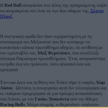
Η
Red Bull
αποφάσισε στο τέλος της προηγούμενης σεζόν
να απομακρύνει τον έναν εκ των δυο οδηγών της,
Σέρχιο
Πέρεζ
.
Η αυστριακή ομάδα δεν ήταν ευχαριστημένη με τη
συνεισφορά του Μεξικανού που δεν κατάφερε να
κατακτήσει κάποιο πρωτάθλημα οδηγών, σε αντίθεση με
τον ομόσταβλό του,
Μαξ Φερστάπεν
, που συνέλλεξε
τέσσερα Παγκόσμια πρωταθλήματα. 'Έτσι, αποφασίστηκε
να έρθει ένα νέο πρόσωπο, τόσο ηλικιακά όσο και
εμπειρικά.
Έτσι και έγινε και τη θέση του Τσέκο πήρε ο νεαρός
Λίαμ
Λόσον
. Ωστόσο, η συνεργασία αυτή δεν τελεσφόρησε και
οι «ταύροι» προχώρησαν σε μια πρόωρη αντικατάσταση
του Λόσον, με τον
Γιούκι Τσουνόντα
από την δίδυμη
Racing Bulls
. Μέχρι στιγμής, ο Φερστάπεν «παλεύει»