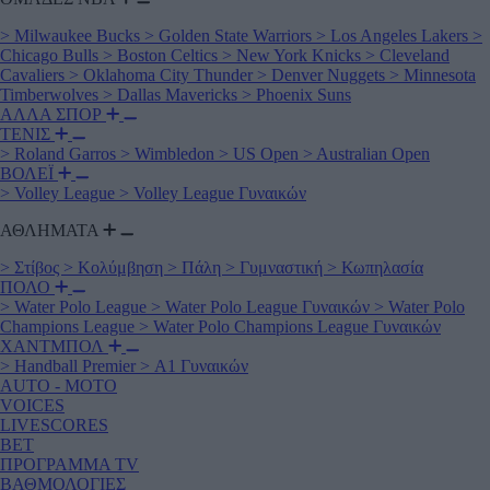
>
Milwaukee Bucks
>
Golden State Warriors
>
Los Angeles Lakers
>
Chicago Bulls
>
Boston Celtics
>
New York Knicks
>
Cleveland
Cavaliers
>
Oklahoma City Thunder
>
Denver Nuggets
>
Minnesota
Timberwolves
>
Dallas Mavericks
>
Phoenix Suns
ΑΛΛΑ ΣΠΟΡ
ΤΕΝΙΣ
>
Roland Garros
>
Wimbledon
>
US Open
>
Australian Open
ΒΟΛΕΪ
>
Volley League
>
Volley League Γυναικών
ΑΘΛΗΜΑΤΑ
>
Στίβος
>
Κολύμβηση
>
Πάλη
>
Γυμναστική
>
Κωπηλασία
ΠΟΛΟ
>
Water Polo League
>
Water Polo League Γυναικών
>
Water Polo
Champions League
>
Water Polo Champions League Γυναικών
ΧΑΝΤΜΠΟΛ
>
Handball Premier
>
Α1 Γυναικών
AUTO - MOTO
VOICES
LIVESCORES
BET
ΠΡΟΓΡΑΜΜΑ TV
ΒΑΘΜΟΛΟΓΙΕΣ