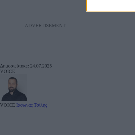
Δημοσιεύτηκε: 24.07.2025
VOICE
VOICE
Ιάσωνας Τσίλης