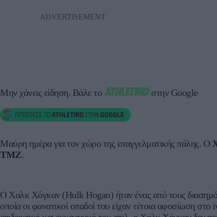
Μην χάνεις είδηση.
Βάλε το
στην Google
Μαύρη ημέρα για τον χώρο της επαγγελματικής πάλης. Ο
Χ
TMZ
.
Ο Χαλκ Χόγκαν (Hulk Hogan) ήταν ένας από τους διασημότε
οποία οι φανατικοί οπαδοί του είχαν τέτοια αφοσίωση στο
επιδεικτικό και εκκεντρικό του στιλ, ο Χαλκ Χόγκαν δεν 