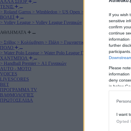
Athletiko.
ΑΛΛΑ ΣΠΟΡ
ΤΕΝΙΣ
>
Roland Garros
>
Wimbledon
>
US Open
>
Australian Open
If you wish 
ΒΟΛΕΪ
sensitive in
>
Volley League
>
Volley League Γυναικών
confirm you
ΑΘΛΗΜΑΤΑ
continue se
information 
>
Στίβος
>
Κολύμβηση
>
Πάλη
>
Γυμναστική
>
Κωπηλασία
further disc
ΠΟΛΟ
participants
>
Water Polo League
>
Water Polo League Γυναικών
>
Water Polo C
Downstream 
ΧΑΝΤΜΠΟΛ
>
Handball Premier
>
Α1 Γυναικών
Please note
AUTO - MOTO
VOICES
information 
LIVESCORES
deny consent
BET
in below Go
ΠΡΟΓΡΑΜΜΑ TV
ΒΑΘΜΟΛΟΓΙΕΣ
ΠΡΩΤΟΣΕΛΙΔΑ
Persona
I want t
Opted 