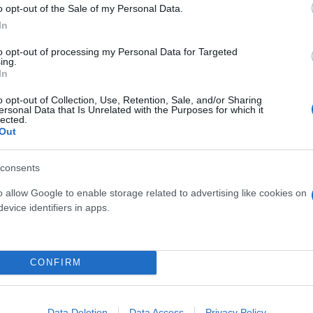
o opt-out of the Sale of my Personal Data.
In
to opt-out of processing my Personal Data for Targeted
ing.
In
o opt-out of Collection, Use, Retention, Sale, and/or Sharing
ersonal Data that Is Unrelated with the Purposes for which it
lected.
κ Χόγκαν
Out
consents
Χαλκ Χόγκαν.
o allow Google to enable storage related to advertising like cookies on
evice identifiers in apps.
CONFIRM
Data Deletion
Data Access
Privacy Policy