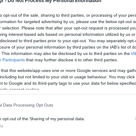
gr -
Do Not Process My Personal Information
to opt-out of the sale, sharing to third parties, or processing of your per
formation for targeted advertising by us, please use the below opt-out s
r selection. Please note that after your opt-out request is processed y
eing interest-based ads based on personal information utilized by us or
disclosed to third parties prior to your opt-out. You may separately opt-
losure of your personal information by third parties on the IAB’s list of
. This information may also be disclosed by us to third parties on the
IA
hampions League
>
Water Polo Champions League Γυναικών
Participants
that may further disclose it to other third parties.
 that this website/app uses one or more Google services and may gath
including but not limited to your visit or usage behaviour. You may click 
 to Google and its third-party tags to use your data for below specifi
ogle consent section.
l Data Processing Opt Outs
o opt-out of the Sharing of my personal data.
In