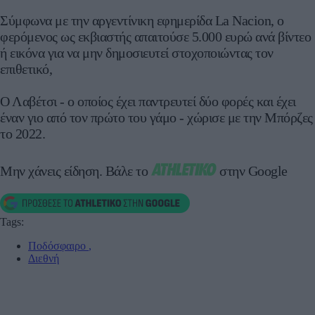
Σύμφωνα με την αργεντίνικη εφημερίδα La Nacion, ο
φερόμενος ως εκβιαστής απαιτούσε 5.000 ευρώ ανά βίντεο
ή εικόνα για να μην δημοσιευτεί στοχοποιώντας τον
επιθετικό,
Ο Λαβέτσι - ο οποίος έχει παντρευτεί δύο φορές και έχει
έναν γιο από τον πρώτο του γάμο - χώρισε με την Μπόρζες
το 2022.
Μην χάνεις είδηση.
Βάλε το
στην Google
Tags:
Ποδόσφαιρο
,
Διεθνή