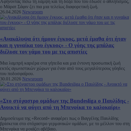
Αφήνοντας πίσω τη λάμψη και τη δόξα που του έδωσε ο αθλητισμός,
ο Μάρατ Σάφιν ζει πια μια τελείως διαφορετική ζωή.
26.04.2026
Newsroom
«Ανακάλυψα ότι ήμουν έγκυος, μετά έμαθα ότι ήταν
και η γυναίκα του έγκυος» - Ο γόης της μπάλας
διέλυσε τον γάμο του με τις απιστίες
Μια λαμπρή καριέρα στα γήπεδα και μια έντονη προσωπική ζωή
εκτός αγωνιστικών χώρων για έναν από τους μεγαλύτερους γόηδες
του ποδοσφαίρου.
30.01.2026
Newsroom
«Στο στόχαστρο ομάδων της Bundesliga ο Παυλίδης -
Ανοικτό να φύγει από τη Μπενφίκα το καλοκαίρι»
Δημοσίευμα της «Record» αναφέρει πως ο Βαγγέλης Παυλίδης
βρίσκεται στο στόχαστρο γερμανικών ομάδων, με το μέλλον του στη
Μπενφίκα να μοιάζει αβέβαιο.