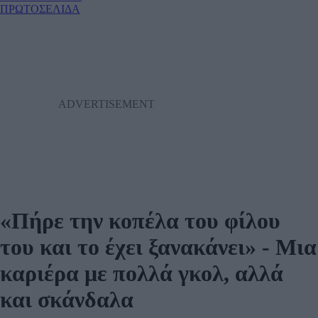
ΠΡΩΤΟΣΕΛΙΔΑ
«Πήρε την κοπέλα του φίλου
του και το έχει ξανακάνει» - Μια
καριέρα με πολλά γκολ, αλλά
και σκάνδαλα