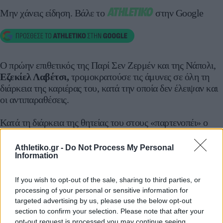
Μην χάνεις είδηση.
Βάλε το
στην Google
Ο πρώην επιθετικός της Παρί Σεν Ζερμέν και της Νάπολι,
Εζεκίελ Λαβέτσι,
τρομοκρατούσε τις άμυνες σε όλη τη
διάρκεια της καριέρας του, κατά την οποία δεν έλειψαν και
οι αντιπαραθέσεις.
Κατά τη διάρκεια της θητείας του στους «παρτενοπέι» ο
ιδιοκτήτης του συλλόγου, Αουρέλιο Ντε Λαουρέντις,
τον
κατηγόρησε μάλιστα ότι «πρόδωσε τους κατοίκους της
Athletiko.gr -
Do Not Process My Personal
Information
πόλης και έβγαινε έξω για ποτό και επισκεπτόταν
πόρνες».
If you wish to opt-out of the sale, sharing to third parties, or
Ωστόσο, το μεγαλύτερο σκάνδαλο ήρθε λίγο μετά τη
processing of your personal or sensitive information for
targeted advertising by us, please use the below opt-out
«συνταξιοδότησή» του τον Δεκέμβριο του 2019, όταν
πήγε
section to confirm your selection. Please note that after your
με μοντέλο από τη Βραζιλία Ναταλία Μπόρζες
σε ένα
opt-out request is processed you may continue seeing