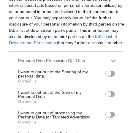
απομακρυσμένο νησί κατά τη διάρκεια της καραντίνας
interest-based ads based on personal information utilized by
λόγω της Covid-19. Ενώ ο κόσμος βυθιζόταν στο χάος με
us or personal information disclosed to third parties prior to
την πανδημία το 2020,
ο Λαβέτσι ζούσε το όνειρο στην
your opt-out. You may separately opt-out of the further
Καραϊβική με την πρώην κοπέλα ενός στενού φίλου
disclosure of your personal information by third parties on the
του.
IAB’s list of downstream participants. This information may
also be disclosed by us to third parties on the
IAB’s List of
Αυτό ανακαλύφθηκε από τα μέσα ενημέρωσης όταν η
Downstream Participants
that may further disclose it to other
πρώην παίκτρια ριάλιτι και η ηθοποιός δημοσίευσε
third parties.
φωτογραφίες από τον ηλιόλουστο παράδεισο στο
Please note that this website/app uses one or more Google
Personal Data Processing Opt Outs
Instagram.
services and may gather and store information including but
not limited to your visit or usage behaviour. You may click to
I want to opt-out of the Sharing of my
personal data.
grant or deny consent to Google and its third-party tags to
Opted In
use your data for below specified purposes in below Google
Football legend 'bonked mate's
consent section.
I want to opt-out of the Sale of my
model girlfriend' before sex tape
Personal Data.
blackmail storm 👀
Opted In
https://t.co/o67b4DpF1q
I want to opt-out of processing my
Personal Data for Targeted Advertising.
— Daily Star Sport (@DailyStar_Sport)
May
Opted In
3, 2026