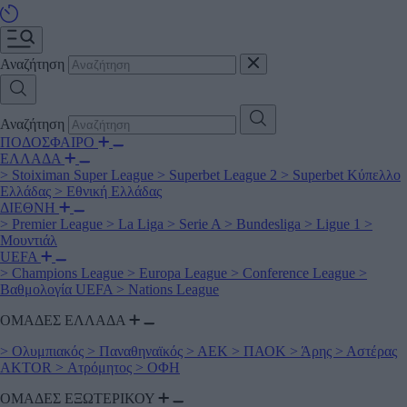
Αναζήτηση
Αναζήτηση
ΠΟΔΟΣΦΑΙΡΟ
ΕΛΛΑΔΑ
>
Stoiximan Super League
>
Superbet League 2
>
Superbet Κύπελλο
Ελλάδας
>
Εθνική Ελλάδας
ΔΙΕΘΝΗ
>
Premier League
>
La Liga
>
Serie A
>
Bundesliga
>
Ligue 1
>
Μουντιάλ
UEFA
>
Champions League
>
Europa League
>
Conference League
>
Βαθμολογία UEFA
>
Nations League
ΟΜΑΔΕΣ ΕΛΛΑΔΑ
>
Ολυμπιακός
>
Παναθηναϊκός
>
ΑΕΚ
>
ΠΑΟΚ
>
Άρης
>
Αστέρας
AKTOR
>
Ατρόμητος
>
ΟΦΗ
ΟΜΑΔΕΣ ΕΞΩΤΕΡΙΚΟΥ