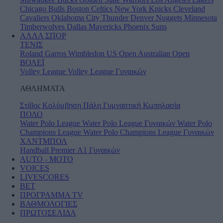
Chicago Bulls
Boston Celtics
New York Knicks
Cleveland
Cavaliers
Oklahoma City Thunder
Denver Nuggets
Minnesota
Timberwolves
Dallas Mavericks
Phoenix Suns
ΑΛΛΑ ΣΠΟΡ
ΤΕΝΙΣ
Roland Garros
Wimbledon
US Open
Australian Open
ΒΟΛΕΪ
Volley League
Volley League Γυναικών
ΑΘΛΗΜΑΤΑ
Στίβος
Κολύμβηση
Πάλη
Γυμναστική
Κωπηλασία
ΠΟΛΟ
Water Polo League
Water Polo League Γυναικών
Water Polo
Champions League
Water Polo Champions League Γυναικών
ΧΑΝΤΜΠΟΛ
Handball Premier
Α1 Γυναικών
AUTO - MOTO
VOICES
LIVESCORES
BET
ΠΡΟΓΡΑΜΜΑ TV
ΒΑΘΜΟΛΟΓΙΕΣ
ΠΡΩΤΟΣΕΛΙΔΑ