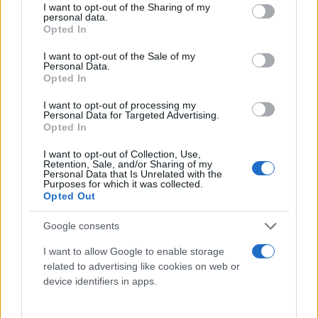
not limited to your visit or usage behaviour. You may click to
I want to opt-out of the Sharing of my
τον τελικό. Είναι ο πρώτος διεθνής τελικός της Μπέτις και
personal data.
grant or deny consent to Google and its third-party tags to
νιώθουμε σίγουροι
», είπε ο Χιλιανός προπονητής.
Opted In
use your data for below specified purposes in below Google
consent section.
I want to opt-out of the Sale of my
Personal Data.
Opted In
«
Μπορώ να είμαι περήφανος για αυτό που έκανε ο Άντονι.
Μίλησα μαζί του πριν έρθει, μου είπε ότι δεν έπαιζε, ότι δεν
I want to opt-out of processing my
Personal Data for Targeted Advertising.
ήταν χαρούμενος, χρειαζόταν λίγη εκδίκηση. Δεν είναι
Opted In
εύκολο όταν πληρώνουν 100 εκατομμύρια ευρώ για σένα,
αλλά ο Άντονι είναι μεγάλος παίκτης και νομίζω ότι ο
I want to opt-out of Collection, Use,
Retention, Sale, and/or Sharing of my
χρόνος του στην Μπέτις ήταν πολύ καλός.
»
Personal Data that Is Unrelated with the
Purposes for which it was collected.
Opted Out
Σε ερώτηση για τις δύο ημέρες επιπλέον ξεκούρασης της
Μπέτις είπε: «
Διάβασα τι είπε ο Έντσο και είμαι απόλυτα
Google consents
μαζί του, όχι λόγω Μπέτις-Τσέλσι αλλά γενικά στο
I want to allow Google to enable storage
ποδόσφαιρο. Δεν μπορείς να δώσεις πλεονέκτημα σε
related to advertising like cookies on web or
κανέναν αντίπαλο. Είχαν ένα παιχνίδι για να προκριθούν
device identifiers in apps.
στο Champions League, χαίρομαι που το πήραν, αλλά στο
Conference, η ανάπαυση είναι έτσι. Παίζεις Πέμπτη και