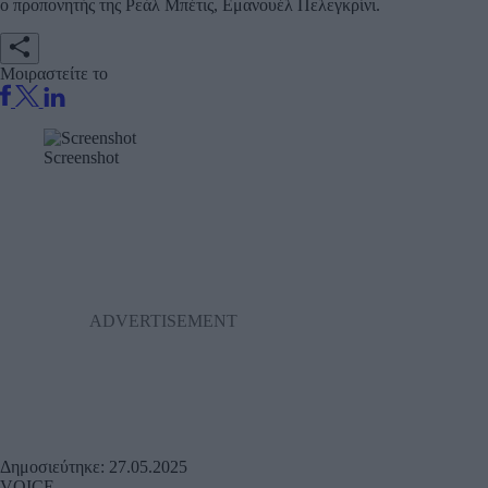
ο προπονητής της Ρεάλ Μπέτις, Εμανουέλ Πελεγκρίνι.
Μοιραστείτε το
Screenshot
Δημοσιεύτηκε: 27.05.2025
VOICE