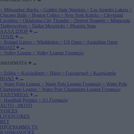
>
Milwaukee Bucks
>
Golden State Warriors
>
Los Angeles Lakers
>
Chicago Bulls
>
Boston Celtics
>
New York Knicks
>
Cleveland
Cavaliers
>
Oklahoma City Thunder
>
Denver Nuggets
>
Minnesota
Timberwolves
>
Dallas Mavericks
>
Phoenix Suns
ΑΛΛΑ ΣΠΟΡ
ΤΕΝΙΣ
>
Roland Garros
>
Wimbledon
>
US Open
>
Australian Open
ΒΟΛΕΪ
>
Volley League
>
Volley League Γυναικών
ΑΘΛΗΜΑΤΑ
>
Στίβος
>
Κολύμβηση
>
Πάλη
>
Γυμναστική
>
Κωπηλασία
ΠΟΛΟ
>
Water Polo League
>
Water Polo League Γυναικών
>
Water Polo
Champions League
>
Water Polo Champions League Γυναικών
ΧΑΝΤΜΠΟΛ
>
Handball Premier
>
Α1 Γυναικών
AUTO - MOTO
VOICES
LIVESCORES
BET
ΠΡΟΓΡΑΜΜΑ TV
ΒΑΘΜΟΛΟΓΙΕΣ