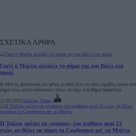
ΣΧΕΤΙΚΑ ΑΡΘΡΑ
Γιατί η Μπέτις αλλάζει το σήμα της και βάζει ένα
πουλί
Η Μπέτις, βλέποντας ότι φέτος η τάση λέει ότι όσες ομάδες έχουν στο
σήμα τους πουλί κατακτούν τίτλο, το πήγε ένα βήμα παραπέρα.
22.05.2025
Κώστας Τόπας
Η Τσέλσι πρέπει να «σπάσει» ένα απίθανο σερί 23
ετών, αν θέλει να πάρει το Conference απ' τη Μπέτις