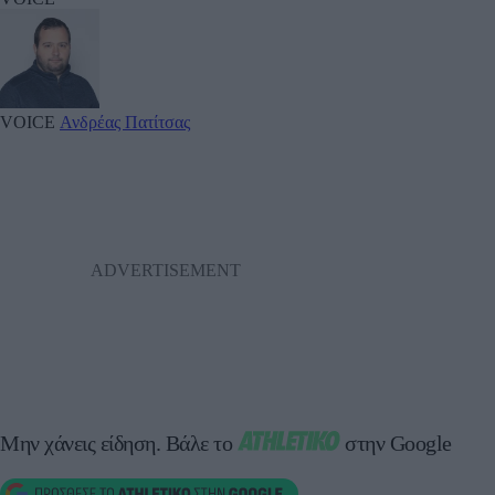
VOICE
Ανδρέας Πατίτσας
Μην χάνεις είδηση.
Βάλε το
στην Google