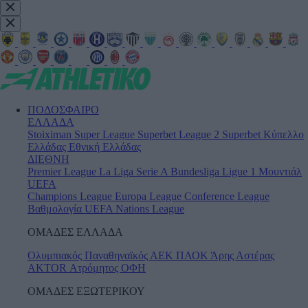
ΠΟΔΟΣΦΑΙΡΟ
ΕΛΛΑΔΑ
Stoiximan Super League
Superbet League 2
Superbet Κύπελλο
Ελλάδας
Εθνική Ελλάδας
ΔΙΕΘΝΗ
Premier League
La Liga
Serie A
Bundesliga
Ligue 1
Μουντιάλ
UEFA
Champions League
Europa League
Conference League
Βαθμολογία UEFA
Nations League
ΟΜΑΔΕΣ ΕΛΛΑΔΑ
Ολυμπιακός
Παναθηναϊκός
ΑΕΚ
ΠΑΟΚ
Άρης
Αστέρας
AKTOR
Ατρόμητος
ΟΦΗ
ΟΜΑΔΕΣ ΕΞΩΤΕΡΙΚΟΥ