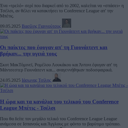
Ένα «τρελό» σερί που διαρκεί από το 2002, καλείται να «σπάσει» η
Τσέλσι, αν θέλει να κατακτήσει το Conference League απ' την
Μπέτις.
09.05.2025
Βασίλης Γιαννούτσος
Οι παίκτες που έφυγαν απ' τη Γιουνάιτεντ και
βρήκαν... την υγειά τους
Σκοτ ΜακΤόμινεϊ, Ρομέλου Λουκάκου και Άντονι έφυγαν απ' τη
Μάντσεστερ Γιουνάιτεντ και... αναγεννήθηκαν ποδοσφαιρικά.
24.05.2025
Ιάσωνας Τσίλης
Η ώρα και τα κανάλια του τελικού του Conference
League Μπέτις - Τσέλσι
Που θα δείτε τον μεγάλο τελικό του Conference League League
ανάμεσα σε Ισπανούς και Άγγλους με φόντο το βαρύτιμο τρόπαιο.