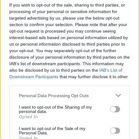
If you wish to opt-out of the sale, sharing to third parties, or
Οι «Πολεμιστές» εμπιστεύονται τα ηνία του πάγκου τους στον Στιβ
processing of your personal or sensitive information for
Κερ, o οποίος θα παραμείνει στο Σαν Φρανσίσκο για 13η συνεχόμενη
targeted advertising by us, please use the below opt-out
σεζόν!
section to confirm your selection. Please note that after your
opt-out request is processed you may continue seeing
interest-based ads based on personal information utilized by
Μοιραστείτε το
us or personal information disclosed to third parties prior to
your opt-out. You may separately opt-out of the further
disclosure of your personal information by third parties on the
Ο Στιβ Κερ/Πηγή: Imago
IAB’s list of downstream participants. This information may
also be disclosed by us to third parties on the
IAB’s List of
Downstream Participants
that may further disclose it to other
third parties.
Please note that this website/app uses one or more Google
Personal Data Processing Opt Outs
services and may gather and store information including but
not limited to your visit or usage behaviour. You may click to
I want to opt-out of the Sharing of my
personal data.
grant or deny consent to Google and its third-party tags to
Opted In
use your data for below specified purposes in below Google
consent section.
I want to opt-out of the Sale of my
Personal Data.
Opted In