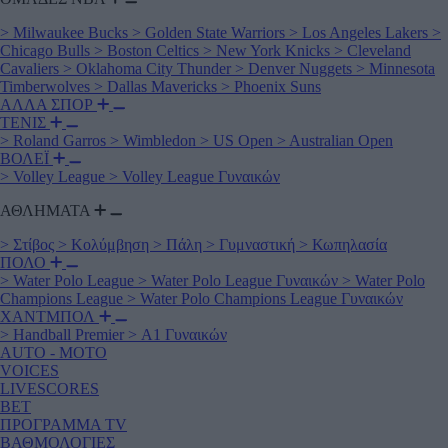
>
Milwaukee Bucks
>
Golden State Warriors
>
Los Angeles Lakers
>
Chicago Bulls
>
Boston Celtics
>
New York Knicks
>
Cleveland
Cavaliers
>
Oklahoma City Thunder
>
Denver Nuggets
>
Minnesota
Timberwolves
>
Dallas Mavericks
>
Phoenix Suns
ΑΛΛΑ ΣΠΟΡ
ΤΕΝΙΣ
>
Roland Garros
>
Wimbledon
>
US Open
>
Australian Open
ΒΟΛΕΪ
>
Volley League
>
Volley League Γυναικών
ΑΘΛΗΜΑΤΑ
>
Στίβος
>
Κολύμβηση
>
Πάλη
>
Γυμναστική
>
Κωπηλασία
ΠΟΛΟ
>
Water Polo League
>
Water Polo League Γυναικών
>
Water Polo
Champions League
>
Water Polo Champions League Γυναικών
ΧΑΝΤΜΠΟΛ
>
Handball Premier
>
Α1 Γυναικών
AUTO - MOTO
VOICES
LIVESCORES
BET
ΠΡΟΓΡΑΜΜΑ TV
ΒΑΘΜΟΛΟΓΙΕΣ