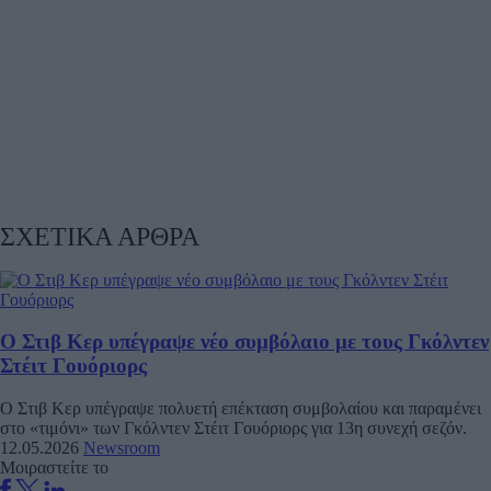
ΣΧΕΤΙΚΑ ΑΡΘΡΑ
Ο Στιβ Κερ υπέγραψε νέο συμβόλαιο με τους Γκόλντεν
Στέιτ Γουόριορς
Ο Στιβ Κερ υπέγραψε πολυετή επέκταση συμβολαίου και παραμένει
στο «τιμόνι» των Γκόλντεν Στέιτ Γουόριορς για 13η συνεχή σεζόν.
12.05.2026
Newsroom
Μοιραστείτε το