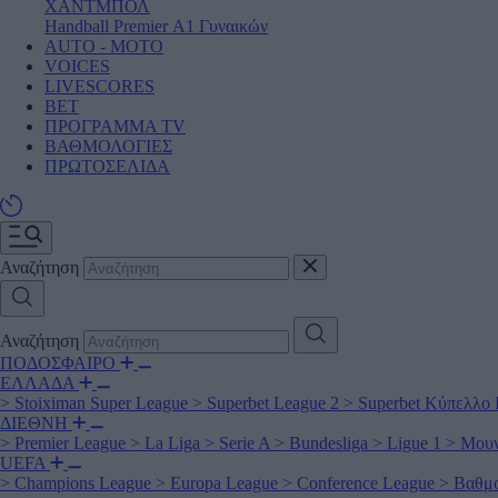
ΧΑΝΤΜΠΟΛ
Handball Premier
Α1 Γυναικών
AUTO - MOTO
VOICES
LIVESCORES
BET
ΠΡΟΓΡΑΜΜΑ TV
ΒΑΘΜΟΛΟΓΙΕΣ
ΠΡΩΤΟΣΕΛΙΔΑ
Αναζήτηση
Αναζήτηση
ΠΟΔΟΣΦΑΙΡΟ
ΕΛΛΑΔΑ
>
Stoiximan Super League
>
Superbet League 2
>
Superbet Κύπελλο
ΔΙΕΘΝΗ
>
Premier League
>
La Liga
>
Serie A
>
Bundesliga
>
Ligue 1
>
Μουν
UEFA
>
Champions League
>
Europa League
>
Conference League
>
Βαθμ