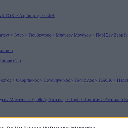
 AKTOR
>
Ατρόμητος
>
ΟΦΗ
άιτεντ
>
Ιντερ
>
Γιουβέντους
>
Μπάγερν Μονάχου
>
Παρί Σεν Ζερμέν
μπάσκετ
Europe Cup
κονος
>
Ολυμπιακός
>
Παναθηναϊκός
>
Πανιώνιος
>
ΠΑΟΚ
>
Περισ
γερν Μονάχου
>
Ερυθρός Αστέρας
>
Παρί
>
Παρτίζαν
>
Ανατολού Ε
Chicago Bulls
>
Boston Celtics
>
New York Knicks
>
Cleveland Caval