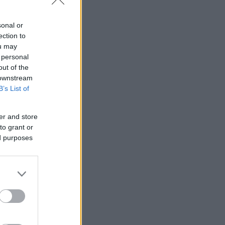
sonal or
ection to
ou may
 personal
out of the
 downstream
B’s List of
er and store
to grant or
ed purposes