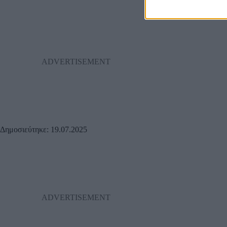
Δημοσιεύτηκε: 19.07.2025