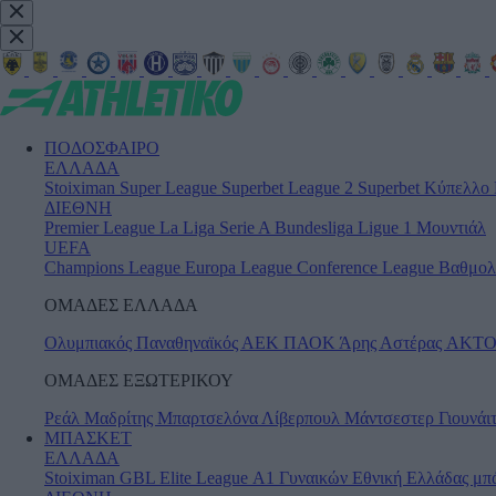
ΠΟΔΟΣΦΑΙΡΟ
ΕΛΛΑΔΑ
Stoiximan Super League
Superbet League 2
Superbet Κύπελλο
ΔΙΕΘΝΗ
Premier League
La Liga
Serie A
Bundesliga
Ligue 1
Μουντιάλ
UEFA
Champions League
Europa League
Conference League
Βαθμολ
ΟΜΑΔΕΣ ΕΛΛΑΔΑ
Ολυμπιακός
Παναθηναϊκός
ΑΕΚ
ΠΑΟΚ
Άρης
Αστέρας AKT
ΟΜΑΔΕΣ ΕΞΩΤΕΡΙΚΟΥ
Ρεάλ Μαδρίτης
Μπαρτσελόνα
Λίβερπουλ
Μάντσεστερ Γιουνάι
ΜΠΑΣΚΕΤ
ΕΛΛΑΔΑ
Stoiximan GBL
Elite League
Α1 Γυναικών
Εθνική Ελλάδας μπ