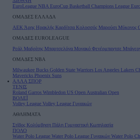
ΔΙΕΘΝΗ
EuroLeague
NBA
EuroCup
Basketball Champions League
Eur
ΟΜΑΔΕΣ ΕΛΛΑΔΑ
ΑΕΚ
Άρης
Ηρακλής
Καρδίτσα
Κολοσσός
Μαρούσι
Μύκονος
ΟΜΑΔΕΣ EUROLEAGUE
Ρεάλ Μαδρίτης
Μπαρτσελόνα
Μονακό
Φενέρμπαχτσε
Μπάγερ
ΟΜΑΔΕΣ ΝΒΑ
Milwaukee Bucks
Golden State Warriors
Los Angeles Lakers
Ch
Mavericks
Phoenix Suns
ΑΛΛΑ ΣΠΟΡ
ΤΕΝΙΣ
Roland Garros
Wimbledon
US Open
Australian Open
ΒΟΛΕΪ
Volley League
Volley League Γυναικών
ΑΘΛΗΜΑΤΑ
Στίβος
Κολύμβηση
Πάλη
Γυμναστική
Κωπηλασία
ΠΟΛΟ
Water Polo League
Water Polo League Γυναικών
Water Polo C