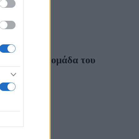
 στην πρώτη ομάδα του
ίχτυα.