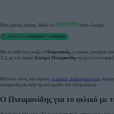
Μην χάνεις είδηση.
Βάλε το
στην Google
Με το πόδι στο γκάζι ο
Ολυμπιακός
, ο οποίος συνέχισε α
3-2, με τον νεαρό
Σταύρο Πνευμονίδη
να έχει ένα ονειρικ
Μετά το τέλος του αγώνα,
ο νεαρός ποδοσφαιριστής
παραχώ
να αγωνίζεται στην πρώτη ομάδα του Ολυμπιακού.
Ο Πνευμονίδης για το φιλικό με 
Αναλυτικά δήλωσε: «Σίγουρα είμαι πολύ χαρούμενος που μ