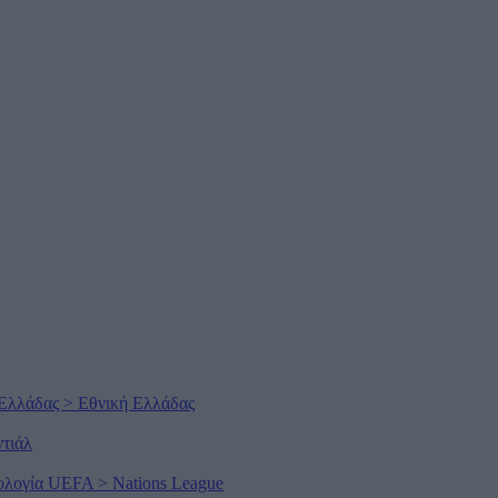
 Ελλάδας
>
Εθνική Ελλάδας
τιάλ
ολογία UEFA
>
Nations League