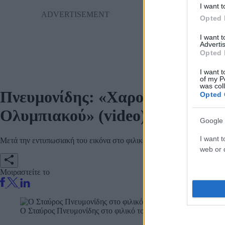
I want t
Opted 
I want 
Advertis
Opted 
I want t
of my P
was col
Πνευμονίδης: «Χαρούμενος που 
Opted 
Ολυμπιακού» (video)
Google 
I want t
Μετά την εντυπωσιακή του εικόνα στο φιλικό με την Μπρέντα, ο Σταύ
web or d
Μοιραστείτε το
Ο Σταύρος Πνευμονίδης στο φιλικό του Ολυμπιακού / Πηγή: In