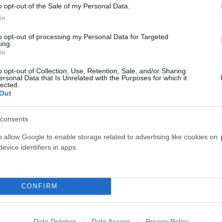
o opt-out of the Sale of my Personal Data.
In
to opt-out of processing my Personal Data for Targeted
ing.
In
o opt-out of Collection, Use, Retention, Sale, and/or Sharing
ersonal Data that Is Unrelated with the Purposes for which it
lected.
σκόραρα, απαιτητικό να παίζεις
Out
consents
o allow Google to enable storage related to advertising like cookies on
ρος Πνευμονίδης τόνισε πως είναι πανευτυχής που κατάφερε να βρει δ
evice identifiers in apps.
CONFIRM
time
Data Deletion
Data Access
Privacy Policy