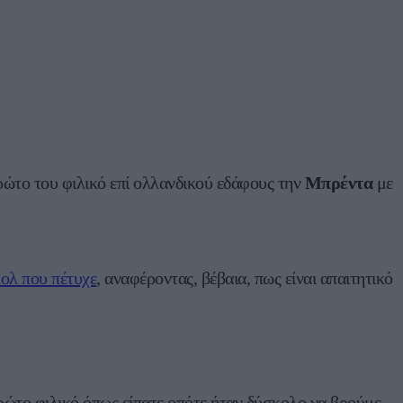
πρώτο του φιλικό επί ολλανδικού εδάφους την
Μπρέντα
με
κολ που πέτυχε
, αναφέροντας, βέβαια, πως είναι απαιτητικό
ρώτο φιλικό όπως είπατε οπότε ήταν δύσκολο να βρούμε