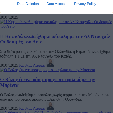
Data Deletion
Data Access
Privacy Policy
Ο Αστέρας AKTOR επικράτησε της Σταλ στο πρώτο του φιλικό στην
Πολωνία με 3-1 και άφησε πολύ καλές εντυπώσεις.
30.07.2025
Η Κηφισιά αναδείχθηκε ισόπαλη με την Αλ Ντουχαΐλ -
Οι δοκιμές του Λέτο
Στο δεύτερο της φιλικό τεστ στην Ολλανδία, η Κηφισιά αναδείχθηκε
ισόπαλη 1-1 με την Αλ Ντουχαΐλ του Κατάρ.
30.07.2025
Κώστας Λάππας
Ο Βόλος έμεινε «άσφαιρος» στο φιλικό με την
Μπρέντα
Ο Βόλος αναδείχθηκε ισόπαλος χωρίς τέρματα με την Μπρέντα, στο
δεύτερό του φιλικό προετοιμασίας στην Ολλανδία.
29.07.2025
Κώστας Λάππας