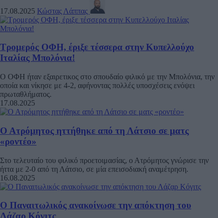
17.08.2025
Κώστας Λάππας
Τρομερός ΟΦΗ, έριξε τέσσερα στην Κυπελλούχο
Ιταλίας Μπολόνια!
Ο ΟΦΗ ήταν εξαιρετικος στο σπουδαίο φιλικό με την Μπολόνια, την
οποία και νίκησε με 4-2, αφήνοντας πολλές υποσχέσεις ενόψει
πρωταθλήματος.
17.08.2025
Ο Ατρόμητος ηττήθηκε από τη Λάτσιο σε ματς
«ροντέο»
Στο τελευταίο του φιλικό προετοιμασίας, ο Ατρόμητος γνώρισε την
ήττα με 2-0 από τη Λάτσιο, σε μία επεισοδιακή αναμέτρηση.
16.08.2025
Ο Παναιτωλικός ανακοίνωσε την απόκτηση του
Λάζαρ Κόγιτς