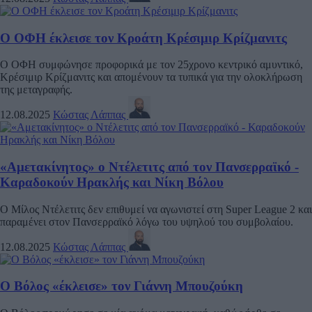
Ο ΟΦΗ έκλεισε τον Κροάτη Κρέσιμιρ Κρίζμανιτς
Ο ΟΦΗ συμφώνησε προφορικά με τον 25χρονο κεντρικό αμυντικό,
Κρέσιμιρ Κρίζμανιτς και απομένουν τα τυπικά για την ολοκλήρωση
της μεταγραφής.
12.08.2025
Κώστας Λάππας
«Αμετακίνητος» ο Ντέλετιτς από τον Πανσερραϊκό -
Καραδοκούν Ηρακλής και Νίκη Βόλου
Ο Μίλος Ντέλετιτς δεν επιθυμεί να αγωνιστεί στη Super League 2 και
παραμένει στον Πανσερραϊκό λόγω του υψηλού του συμβολαίου.
12.08.2025
Κώστας Λάππας
Ο Βόλος «έκλεισε» τον Γιάννη Μπουζούκη