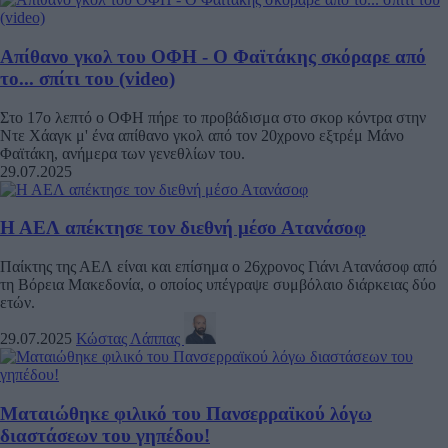
Απίθανο γκολ του ΟΦΗ - Ο Φαϊτάκης σκόραρε από
το... σπίτι του (video)
Στο 17ο λεπτό ο ΟΦΗ πήρε το προβάδισμα στο σκορ κόντρα στην
Ντε Χάαγκ μ' ένα απίθανο γκολ από τον 20χρονο εξτρέμ Μάνο
Φαϊτάκη, ανήμερα των γενεθλίων του.
29.07.2025
Η ΑΕΛ απέκτησε τον διεθνή μέσο Ατανάσοφ
Παίκτης της ΑΕΛ είναι και επίσημα ο 26χρονος Γιάνι Ατανάσοφ από
τη Βόρεια Μακεδονία, ο οποίος υπέγραψε συμβόλαιο διάρκειας δύο
ετών.
29.07.2025
Κώστας Λάππας
Ματαιώθηκε φιλικό του Πανσερραϊκού λόγω
διαστάσεων του γηπέδου!