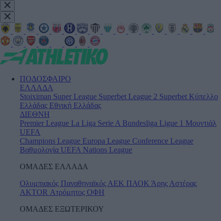
ΠΟΔΟΣΦΑΙΡΟ
ΕΛΛΑΔΑ
Stoiximan Super League
Superbet League 2
Superbet Κύπελλο
Ελλάδας
Εθνική Ελλάδας
ΔΙΕΘΝΗ
Premier League
La Liga
Serie A
Bundesliga
Ligue 1
Μουντιάλ
UEFA
Champions League
Europa League
Conference League
Βαθμολογία UEFA
Nations League
ΟΜΑΔΕΣ ΕΛΛΑΔΑ
Ολυμπιακός
Παναθηναϊκός
ΑΕΚ
ΠΑΟΚ
Άρης
Αστέρας
AKTOR
Ατρόμητος
ΟΦΗ
ΟΜΑΔΕΣ ΕΞΩΤΕΡΙΚΟΥ