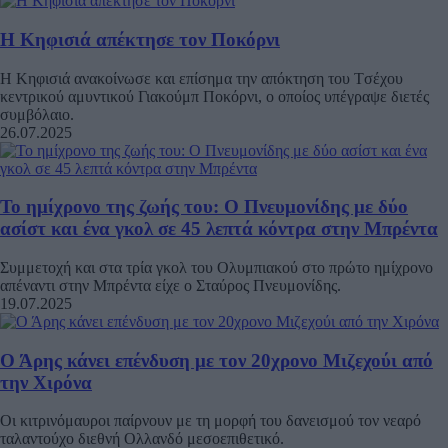
Η Κηφισιά απέκτησε τον Ποκόρνι
Η Κηφισιά ανακοίνωσε και επίσημα την απόκτηση του Tσέχου
κεντρικού αμυντικού Γιακούμπ Ποκόρνι, ο οποίος υπέγραψε διετές
συμβόλαιο.
26.07.2025
Το ημίχρονο της ζωής του: Ο Πνευμονίδης με δύο
ασίστ και ένα γκολ σε 45 λεπτά κόντρα στην Μπρέντα
Συμμετοχή και στα τρία γκολ του Ολυμπιακού στο πρώτο ημίχρονο
απέναντι στην Μπρέντα είχε ο Σταύρος Πνευμονίδης.
19.07.2025
Ο Άρης κάνει επένδυση με τον 20χρονο Μιζεχούι από
την Χιρόνα
Οι κιτρινόμαυροι παίρνουν με τη μορφή του δανεισμού τον νεαρό
ταλαντούχο διεθνή Ολλανδό μεσοεπιθετικό.