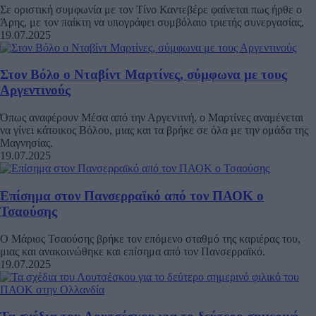
Σε οριστική συμφωνία με τον Τίνο Καντεβέρε φαίνεται πως ήρθε ο
Άρης, με τον παίκτη να υπογράφει συμβόλαιο τριετής συνεργασίας,
19.07.2025
Στον Βόλο ο Νταβίντ Μαρτίνες, σύμφωνα με τους
Αργεντινούς
Όπως αναφέρουν Μέσα από την Αργεντινή, ο Μαρτίνες αναμένεται
να γίνει κάτοικος Βόλου, μιας και τα βρήκε σε όλα με την ομάδα της
Μαγνησίας.
19.07.2025
Επίσημα στον Πανσερραϊκό από τον ΠΑΟΚ ο
Τσαούσης
Ο Μάριος Τσαούσης βρήκε τον επόμενο σταθμό της καριέρας του,
μιας και ανακοινώθηκε και επίσημα από τον Πανσερραϊκό.
19.07.2025