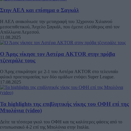
Στην ΑΕΛ και επίσημα ο Σαγκάλ
Η ΑΕΛ ανακοίνωσε την μεταγραφή του 32χρονου Χιλιανού
μεσοεπιθετικού, Άνχελο Σαγκάλ, που έμεινε ελεύθερος από τον
Απόλλωνα Λεμεσού.
11.08.2025
Ο Άρης νίκησε τον Αστέρα AKTOR στην πρόβα
τζενεράλε τους
Ο Άρης επικράτησε με 2-1 του Αστέρα AKTOR στο τελευταίο
φιλικό προετοιμασίας των δύο ομάδων ενόψει Super League.
17.08.2025
Τα highlights της επιβλητικής νίκης του ΟΦΗ επί της
Μπολόνια (video)
Δείτε τα τέσσερα γκολ του ΟΦΗ και τις καλύτερες φάσεις από το
εντυπωσιακό 4-2 επί της Μπολόνια στην Ιταλία.