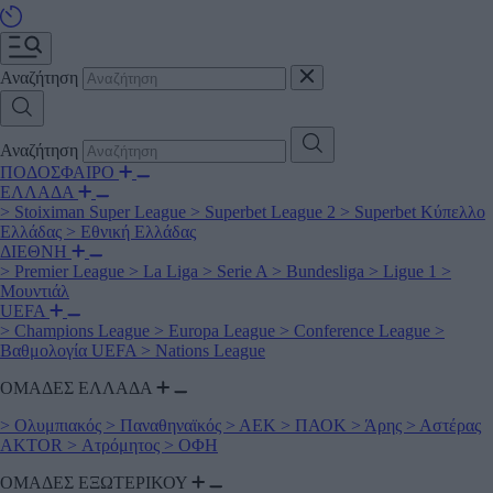
Αναζήτηση
Αναζήτηση
ΠΟΔΟΣΦΑΙΡΟ
ΕΛΛΑΔΑ
>
Stoiximan Super League
>
Superbet League 2
>
Superbet Κύπελλο
Ελλάδας
>
Εθνική Ελλάδας
ΔΙΕΘΝΗ
>
Premier League
>
La Liga
>
Serie A
>
Bundesliga
>
Ligue 1
>
Μουντιάλ
UEFA
>
Champions League
>
Europa League
>
Conference League
>
Βαθμολογία UEFA
>
Nations League
ΟΜΑΔΕΣ ΕΛΛΑΔΑ
>
Ολυμπιακός
>
Παναθηναϊκός
>
ΑΕΚ
>
ΠΑΟΚ
>
Άρης
>
Αστέρας
AKTOR
>
Ατρόμητος
>
ΟΦΗ
ΟΜΑΔΕΣ ΕΞΩΤΕΡΙΚΟΥ