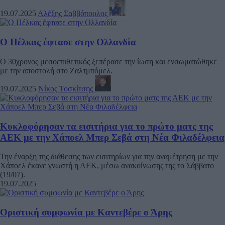
19.07.2025
Αλέξης Σαββόπουλος
O Πέλκας έφτασε στην Ολλανδία
Ο 30χρονος μεσοεπιθετικός ξεπέρασε την ίωση και ενσωματώθηκε
με την αποστολή στο Ζαλτμπόμελ.
19.07.2025
Νίκος Τοσκίτσης
Κυκλοφόρησαν τα εισιτήρια για το πρώτο ματς της
ΑΕΚ με την Χάποελ Μπερ Σεβά στη Νέα Φιλαδέλφεια
Την έναρξη της διάθεσης των εισιτηρίων για την αναμέτρηση με την
Χάποελ έκανε γνωστή η ΑΕΚ, μέσω ανακοίνωσης της το Σάββατο
(19/07).
19.07.2025
Οριστική συμφωνία με Καντεβέρε ο Άρης