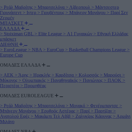
>
Ρεάλ Μαδρίτης
>
Μπαρτσελόνα
>
Λίβερπουλ
>
Μάντσεστερ
Γιουνάιτεντ
>
Ιντερ
>
Γιουβέντους
>
Μπάγερν Μονάχου
>
Παρί Σεν
Ζερμέν
ΜΠΑΣΚΕΤ
ΕΛΛΑΔΑ
>
Stoiximan GBL
>
Elite League
>
Α1 Γυναικών
>
Εθνική Ελλάδας
μπάσκετ
ΔΙΕΘΝΗ
>
EuroLeague
>
NBA
>
EuroCup
>
Basketball Champions League
>
Europe Cup
ΟΜΑΔΕΣ ΕΛΛΑΔΑ
>
ΑΕΚ
>
Άρης
>
Ηρακλής
>
Καρδίτσα
>
Κολοσσός
>
Μαρούσι
>
Μύκονος
>
Ολυμπιακός
>
Παναθηναϊκός
>
Πανιώνιος
>
ΠΑΟΚ
>
Περιστέρι
>
Προμηθέας
ΟΜΑΔΕΣ EUROLEAGUE
>
Ρεάλ Μαδρίτης
>
Μπαρτσελόνα
>
Μονακό
>
Φενέρμπαχτσε
>
Μπάγερν Μονάχου
>
Ερυθρός Αστέρας
>
Παρί
>
Παρτίζαν
>
Ανατολού Εφές
>
Μακάμπι Τελ Αβίβ
>
Ζαλγκίρις Κάουνας
>
Αρμάνι
Μιλάνο
ΟΜΑΔΕΣ ΝΒΑ