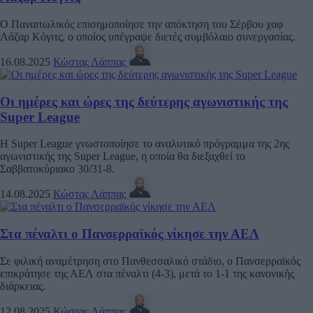
Ο Παναιτωλικός επισημοποίησε την απόκτηση του Σέρβου χαφ
Λάζαρ Κόγιτς, ο οποίος υπέγραψε διετές συμβόλαιο συνεργασίας.
16.08.2025
Κώστας Λάππας
Οι ημέρες και ώρες της δεύτερης αγωνιστικής της
Super League
Η Super League γνωστοποίησε το αναλυτικό πρόγραμμα της 2ης
αγωνιστικής της Super League, η οποία θα διεξαχθεί το
Σαββατοκύριακο 30/31-8.
14.08.2025
Κώστας Λάππας
Στα πέναλτι ο Πανσερραϊκός νίκησε την ΑΕΛ
Σε φιλική αναμέτρηση στο Πανθεσσαλικό στάδιο, ο Πανσερραϊκός
επικράτησε της ΑΕΛ στα πέναλτι (4-3), μετά το 1-1 της κανονικής
διάρκειας.
12.08.2025
Κώστας Λάππας