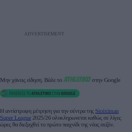
Μην χάνεις είδηση.
Βάλε το
στην Google
Η αντίστροφη μέτρηση για την σέντρα της
Stoiximan
Super League
2025/26 ολοκληρωνεται καθώς σε λίγες
ώρες θα διεξαχθεί το πρώτο παιχνίδι της νέας σεζόν.