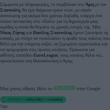
Σύμφωνα με πληροφορίες, το συμβόλαιο του
Άρη
με τον
Σπανούλη
, θα έχει διάρκεια τριών ετών, με οψιόν
ανανέωσης για ακόμα δυο χρόνια. Δηλαδή, υπάρχει ένα
πλάνο πενταετίας στο «Παλέ» για τη δημιουργία μιας
ομάδας η οποία θα θυμίσει τις χρυσές εποχές της. Ήδη
Νίκος
Ζήσης
και
Βασίλης
Σπανούλης
έχουν ξεκινήσει τις
επαφές, με στόχο να «κυκλώσει» η ομάδα τους παίκτες που
θέλει για την επόμενη σεζόν, να ξεχωρίσει περιπτώσεις και
να προχωρήσει στις πρώτες κινήσεις. Πρόκειται για
αθλητές επιπέδου
EuroLeague
, τους οποίους θέλει να...
προσελκύσει στη Θεσσαλονίκη ο Άρ
ης.
Μην χάνεις είδηση.
Βάλε το
στην Google
Tags: