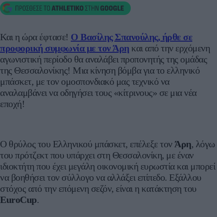
Και η ώρα έφτασε!
Ο Βασίλης Σπανούλης, ήρθε σε
προφορική συμφωνία με τον Άρη
και από την ερχόμενη
αγωνιστική περίοδο θα αναλάβει προπονητής της ομάδας
της Θεσσαλονίκης! Μια κίνηση βόμβα για το ελληνικό
μπάσκετ, με τον ομοσπονδιακό μας τεχνικό να
αναλαμβάνει να οδηγήσει τους «κίτρινους» σε μια νέα
εποχή!
Ο θρύλος του Ελληνικού μπάσκετ, επέλεξε τον
Άρη
, λόγω
του πρότζεκτ που υπάρχει στη Θεσσαλονίκη, με έναν
ιδιοκτήτη που έχει μεγάλη οικονομική ευρωστία και μπορεί
να βοηθήσει τον σύλλογο να αλλάξει επίπεδο. Εξάλλου
στόχος από την επόμενη σεζόν, είναι η κατάκτηση του
EuroCup
.