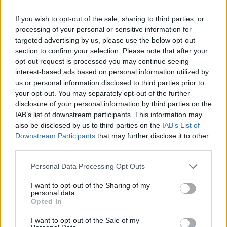
ΠΡΩΤΟΣΕΛΙΔΑ
If you wish to opt-out of the sale, sharing to third parties, or
processing of your personal or sensitive information for
targeted advertising by us, please use the below opt-out
section to confirm your selection. Please note that after your
opt-out request is processed you may continue seeing
interest-based ads based on personal information utilized by
us or personal information disclosed to third parties prior to
your opt-out. You may separately opt-out of the further
disclosure of your personal information by third parties on the
IAB’s list of downstream participants. This information may
also be disclosed by us to third parties on the
IAB’s List of
Downstream Participants
that may further disclose it to other
third parties.
Ποια θα είναι η διάρκεια του
Please note that this website/app uses one or more Google
Personal Data Processing Opt Outs
συμβολαίου του Σπανούλη στον
services and may gather and store information including but
not limited to your visit or usage behaviour. You may click to
I want to opt-out of the Sharing of my
Άρη
personal data.
grant or deny consent to Google and its third-party tags to
Opted In
use your data for below specified purposes in below Google
consent section.
Ο Αλέξης Σαββόπουλος στην εκπομπή του Athletiko
I want to opt-out of the Sale of my