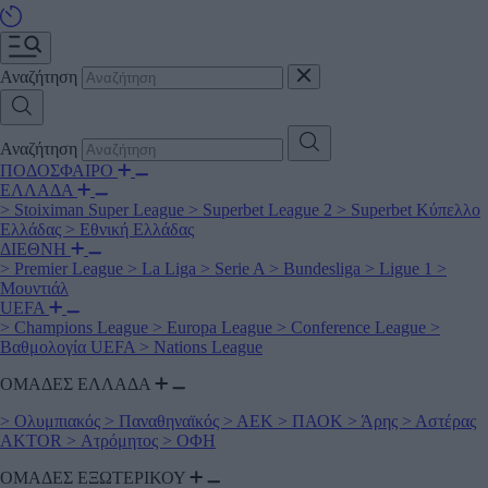
Αναζήτηση
Αναζήτηση
ΠΟΔΟΣΦΑΙΡΟ
ΕΛΛΑΔΑ
>
Stoiximan Super League
>
Superbet League 2
>
Superbet Κύπελλο
Ελλάδας
>
Εθνική Ελλάδας
ΔΙΕΘΝΗ
>
Premier League
>
La Liga
>
Serie A
>
Bundesliga
>
Ligue 1
>
Μουντιάλ
UEFA
>
Champions League
>
Europa League
>
Conference League
>
Βαθμολογία UEFA
>
Nations League
ΟΜΑΔΕΣ ΕΛΛΑΔΑ
>
Ολυμπιακός
>
Παναθηναϊκός
>
ΑΕΚ
>
ΠΑΟΚ
>
Άρης
>
Αστέρας
AKTOR
>
Ατρόμητος
>
ΟΦΗ
ΟΜΑΔΕΣ ΕΞΩΤΕΡΙΚΟΥ