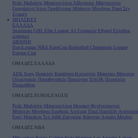
Ρεάλ Μαδρίτης
Μπαρτσελόνα
Λίβερπουλ
Μάντσεστερ
Γιουνάιτεντ
Ιντερ
Γιουβέντους
Μπάγερν Μονάχου
Παρί Σεν
Ζερμέν
ΜΠΑΣΚΕΤ
ΕΛΛΑΔΑ
Stoiximan GBL
Elite League
Α1 Γυναικών
Εθνική Ελλάδας
μπάσκετ
ΔΙΕΘΝΗ
EuroLeague
NBA
EuroCup
Basketball Champions League
Europe Cup
ΟΜΑΔΕΣ ΕΛΛΑΔΑ
ΑΕΚ
Άρης
Ηρακλής
Καρδίτσα
Κολοσσός
Μαρούσι
Μύκονος
Ολυμπιακός
Παναθηναϊκός
Πανιώνιος
ΠΑΟΚ
Περιστέρι
Προμηθέας
ΟΜΑΔΕΣ EUROLEAGUE
Ρεάλ Μαδρίτης
Μπαρτσελόνα
Μονακό
Φενέρμπαχτσε
Μπάγερν Μονάχου
Ερυθρός Αστέρας
Παρί
Παρτίζαν
Ανατολού
Εφές
Μακάμπι Τελ Αβίβ
Ζαλγκίρις Κάουνας
Αρμάνι Μιλάνο
ΟΜΑΔΕΣ ΝΒΑ
Milwaukee Bucks
Golden State Warriors
Los Angeles Lakers