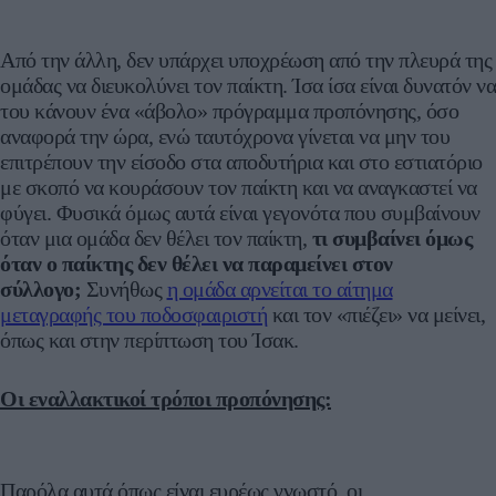
Από την άλλη, δεν υπάρχει υποχρέωση από την πλευρά της
ομάδας να διευκολύνει τον παίκτη. Ίσα ίσα είναι δυνατόν να
του κάνουν ένα «άβολο» πρόγραμμα προπόνησης, όσο
αναφορά την ώρα, ενώ ταυτόχρονα γίνεται να μην του
επιτρέπουν την είσοδο στα αποδυτήρια και στο εστιατόριο
με σκοπό να κουράσουν τον παίκτη και να αναγκαστεί να
φύγει. Φυσικά όμως αυτά είναι γεγονότα που συμβαίνουν
όταν μια ομάδα δεν θέλει τον παίκτη,
τι συμβαίνει όμως
όταν ο παίκτης δεν θέλει να παραμείνει στον
σύλλογο;
Συνήθως
η ομάδα αρνείται το αίτημα
μεταγραφής του ποδοσφαιριστή
και τον «πιέζει» να μείνει,
όπως και στην περίπτωση του Ίσακ.
Οι εναλλακτικοί τρόποι προπόνησης:
Παρόλα αυτά όπως είναι ευρέως γνωστό, οι