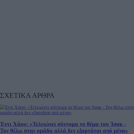
ΣΧΕΤΙΚΑ ΑΡΘΡΑ
Έντι Χάου: «Τελειώνει σύντομα το θέμα του Ίσακ -
Τον θέλω στην ομάδα αλλά δεν εξαρτάται από μένα»