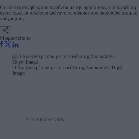
Οι παίκτες συνήθως προπονούνται με την ομάδα τους, τι υποχρέωση
έχουν όμως οι σύλλογοι απέναντι σε κάποιον που ακολουθεί ατομικό
πρόγραμμα;
Μοιραστείτε το
Ο Αλεξάντερ Ίσακ με τη φανέλα της Νιουκάστλ / Πηγή:
Imago