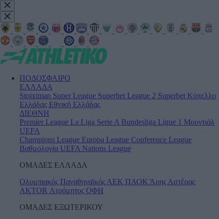
ΠΟΔΟΣΦΑΙΡΟ
ΕΛΛΑΔΑ
Stoiximan Super League
Superbet League 2
Superbet Κύπελλο
Ελλάδας
Εθνική Ελλάδας
ΔΙΕΘΝΗ
Premier League
La Liga
Serie A
Bundesliga
Ligue 1
Μουντιάλ
UEFA
Champions League
Europa League
Conference League
Βαθμολογία UEFA
Nations League
ΟΜΑΔΕΣ ΕΛΛΑΔΑ
Ολυμπιακός
Παναθηναϊκός
ΑΕΚ
ΠΑΟΚ
Άρης
Αστέρας
AKTOR
Ατρόμητος
ΟΦΗ
ΟΜΑΔΕΣ ΕΞΩΤΕΡΙΚΟΥ