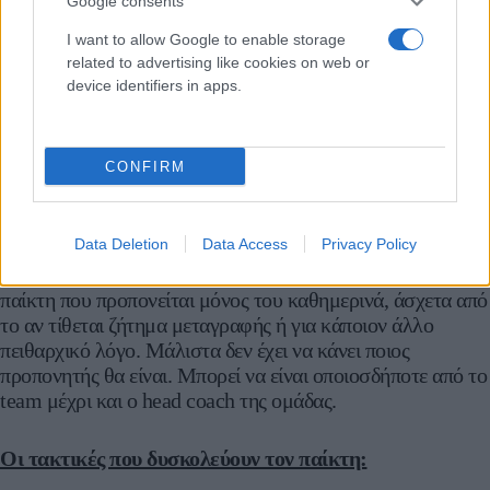
Google consents
τακτικές που ακολουθούνται
I want to allow Google to enable storage
related to advertising like cookies on web or
Ο όρος της Αγγλικής ομοσπονδίας ποδοσφαίρου:
device identifiers in apps.
CONFIRM
Η FA (ποδοσφαιρική ομοσπονδία της Αγγλίας) έχει έναν
βασικό κανόνα για τον τρόπο που πρέπει οι ομάδες να
αντιμετωπίζουν τους παίκτες που κάνουν ατομική
Data Deletion
Data Access
Privacy Policy
προπόνηση. Συγκεκριμένα ο κάθε σύλλογος οφείλει να
παραχωρεί έναν προπονητή από την πρώτη ομάδα στον
παίκτη που προπονείται μόνος του καθημερινά, άσχετα από
το αν τίθεται ζήτημα μεταγραφής ή για κάποιον άλλο
πειθαρχικό λόγο. Μάλιστα δεν έχει να κάνει ποιος
προπονητής θα είναι. Μπορεί να είναι οποιοσδήποτε από το
team μέχρι και ο head coach της ομάδας.
Οι τακτικές που δυσκολεύουν τον παίκτη: