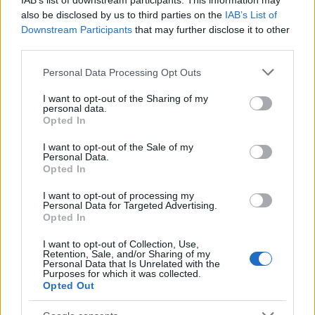
IAB’s list of downstream participants. This information may
Υπάρχουν όμως και οι περιπτώσεις όπου οι
also be disclosed by us to third parties on the
IAB’s List of
ποδοσφαιριστές ακολουθούν ατομικά προγράμματα και
Downstream Participants
that may further disclose it to other
third parties.
δεν αποτελούν μέρος στη συνολική ομαδική προπόνηση
για εβδομάδες ή ακόμη και για μήνες, εκτός φυσικά των
Please note that this website/app uses one or more Google
Personal Data Processing Opt Outs
θεμάτων αποκατάστασης και τραυματισμών.
Τι συμβαίνει
services and may gather and store information including but
όμως όταν ένας παίκτης προπονείται μόνος του;
not limited to your visit or usage behaviour. You may click to
I want to opt-out of the Sharing of my
personal data.
grant or deny consent to Google and its third-party tags to
Opted In
use your data for below specified purposes in below Google
consent section.
I want to opt-out of the Sale of my
Τρανταχτό παράδειγμα είναι ο
Αλεξάντερ Ίσακ
, ο οποίος
Personal Data.
βρίσκεται στη Νιούκαστλ αλλά θέλει να συνεχίσει την
Opted In
καριέρα του από αυτή τη σεζόν στη Λίβερπουλ, γεγονός
I want to opt-out of processing my
που τον έχει φέρει σε ρήξη με την τωρινή του ομάδα. Ο
Personal Data for Targeted Advertising.
Σουηδός σέντερ φορ έχει σταματήσει εδώ και ένα διάστημα
Opted In
να προπονείται με την ομάδα, έχοντας ξεκαθαρίσει ότι
δεν
I want to opt-out of Collection, Use,
θέλει να ξαναφορέσει τη φανέλα της Νιούκαστλ.
Retention, Sale, and/or Sharing of my
Personal Data that Is Unrelated with the
Purposes for which it was collected.
Opted Out
Ο όρος-υποχρέωση των ομάδων απέναντι
στον παίκτη που προπονείται μόνος του και οι