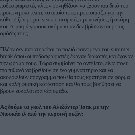
ποδοσφαιριστές πλέον συνηθίζουν να έχουν και δικό του
προπονητικό team, το οποίο τους προετοιμάζει για την
κάθε σεζόν με pre season ατομικές προπονήσεις ή ακόμη
και σε μικρά γκρουπ ακόμα κι αν δεν βρίσκονται με τις
ομάδες τους.
Πλέον δεν παρατηρείται το παλιό φαινόμενο του summer
break όπου οι ποδοσφαιριστές έκαναν διακοπές και έχαναν
την φόρμα τους. Τώρα συμβαίνει το αντίθετο, είναι πολύ
πιο πιθανό να βρεθούν σε ένα γυμναστήριο και να
ακολουθούν πρόγραμμα που θα τους κρατήσει σε φόρμα
και καλή φυσική κατάσταση και θα τους βοηθήσει να
βρουν ευκολότερα νέα ομάδα.
Ας δούμε τα γκολ του Αλεξάντερ Ίσακ με την
Νιουκάστλ από την περσινή σεζόν: