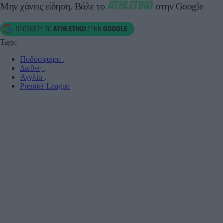
Μην χάνεις είδηση.
Βάλε το
στην Google
Tags:
Ποδόσφαιρο
,
Διεθνή
,
Αγγλία
,
Premier League