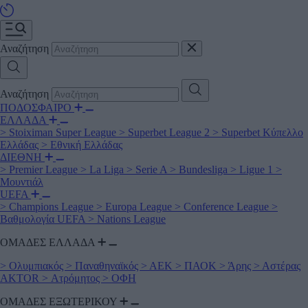
Αναζήτηση
Αναζήτηση
ΠΟΔΟΣΦΑΙΡΟ
ΕΛΛΑΔΑ
>
Stoiximan Super League
>
Superbet League 2
>
Superbet Κύπελλο
Ελλάδας
>
Εθνική Ελλάδας
ΔΙΕΘΝΗ
>
Premier League
>
La Liga
>
Serie A
>
Bundesliga
>
Ligue 1
>
Μουντιάλ
UEFA
>
Champions League
>
Europa League
>
Conference League
>
Βαθμολογία UEFA
>
Nations League
ΟΜΑΔΕΣ ΕΛΛΑΔΑ
>
Ολυμπιακός
>
Παναθηναϊκός
>
ΑΕΚ
>
ΠΑΟΚ
>
Άρης
>
Αστέρας
AKTOR
>
Ατρόμητος
>
ΟΦΗ
ΟΜΑΔΕΣ ΕΞΩΤΕΡΙΚΟΥ