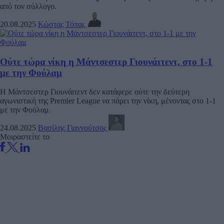
από τον σύλλογο.
20.08.2025
Κώστας Τόπας
Ούτε τώρα νίκη η Μάντσεστερ Γιουνάιτεντ, στο 1-1
με την Φούλαμ
Η Μάντσεστερ Γιουνάιτεντ δεν κατάφερε ούτε την δεύτερη
αγωνιστική της Premier League να πάρει την νίκη, μένοντας στο 1-1
με την Φούλαμ.
24.08.2025
Βασίλης Γιαννούτσος
Μοιραστείτε το