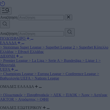
Αναζήτηση
Αναζήτηση
ΠΟΔΟΣΦΑΙΡΟ
ΕΛΛΑΔΑ
>
Stoiximan Super League
>
Superbet League 2
>
Superbet Κύπελλο
Ελλάδας
>
Εθνική Ελλάδας
ΔΙΕΘΝΗ
>
Premier League
>
La Liga
>
Serie A
>
Bundesliga
>
Ligue 1
>
Μουντιάλ
UEFA
>
Champions League
>
Europa League
>
Conference League
>
Βαθμολογία UEFA
>
Nations League
ΟΜΑΔΕΣ ΕΛΛΑΔΑ
>
Ολυμπιακός
>
Παναθηναϊκός
>
ΑΕΚ
>
ΠΑΟΚ
>
Άρης
>
Αστέρας
AKTOR
>
Ατρόμητος
>
ΟΦΗ
ΟΜΑΔΕΣ ΕΞΩΤΕΡΙΚΟΥ