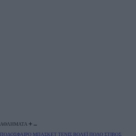
ΑΘΛΗΜΑΤΑ
ΠΟΔΟΣΦΑΙΡΟ
ΜΠΑΣΚΕΤ
ΤΕΝΙΣ
ΒΟΛΕΪ
ΠΟΛΟ
ΣΤΙΒΟΣ