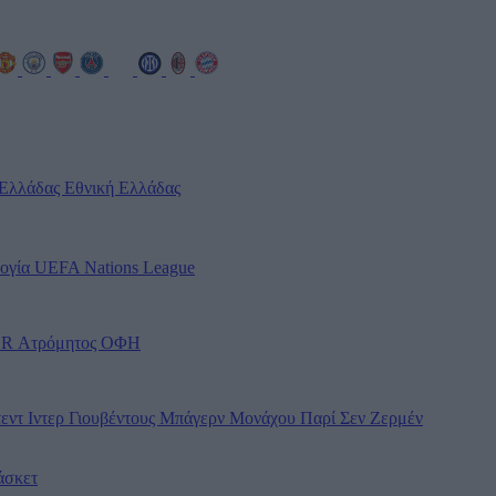
 Ελλάδας
Εθνική Ελλάδας
ογία UEFA
Nations League
OR
Ατρόμητος
ΟΦΗ
τεντ
Ιντερ
Γιουβέντους
Μπάγερν Μονάχου
Παρί Σεν Ζερμέν
άσκετ