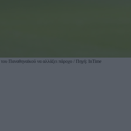
 του Παναθηναϊκού να αλλάξει πάροχο / Πηγή: InTime