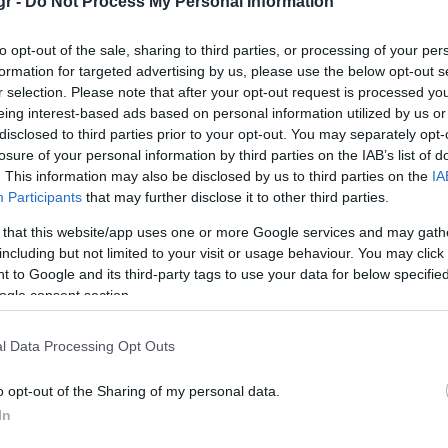
gr -
Do Not Process My Personal Information
to opt-out of the sale, sharing to third parties, or processing of your per
formation for targeted advertising by us, please use the below opt-out s
r selection. Please note that after your opt-out request is processed y
eing interest-based ads based on personal information utilized by us or
disclosed to third parties prior to your opt-out. You may separately opt-
losure of your personal information by third parties on the IAB’s list of
. This information may also be disclosed by us to third parties on the
IA
hampions League
>
Water Polo Champions League Γυναικών
Participants
that may further disclose it to other third parties.
 that this website/app uses one or more Google services and may gath
including but not limited to your visit or usage behaviour. You may click 
 to Google and its third-party tags to use your data for below specifi
ogle consent section.
l Data Processing Opt Outs
o opt-out of the Sharing of my personal data.
In