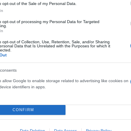
o opt-out of the Sale of my Personal Data.
In
to opt-out of processing my Personal Data for Targeted
ing.
In
o opt-out of Collection, Use, Retention, Sale, and/or Sharing
ersonal Data that Is Unrelated with the Purposes for which it
lected.
κός χάρτης μετά την απόφαση τ
Out
consents
o allow Google to enable storage related to advertising like cookies on
 Παναθηναϊκού να αποχωρήσει από την κεντρική διαχείριση αναφέρ
evice identifiers in apps.
CONFIRM
Data Deletion
Data Access
Privacy Policy