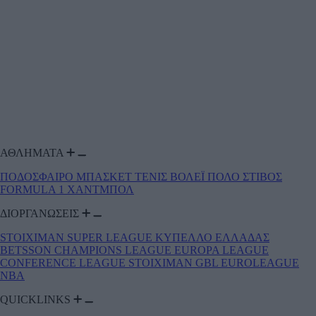
ΑΘΛΗΜΑΤΑ
ΠΟΔΟΣΦΑΙΡΟ
ΜΠΑΣΚΕΤ
ΤΕΝΙΣ
ΒΟΛΕΪ
ΠΟΛΟ
ΣΤΙΒΟΣ
FORMULA 1
ΧΑΝΤΜΠΟΛ
ΔΙΟΡΓΑΝΩΣΕΙΣ
STOIXIMAN SUPER LEAGUE
ΚΥΠΕΛΛΟ ΕΛΛΑΔΑΣ
BETSSON
CHAMPIONS LEAGUE
EUROPA LEAGUE
CONFERENCE LEAGUE
STOIXIMAN GBL
EUROLEAGUE
NBA
QUICKLINKS