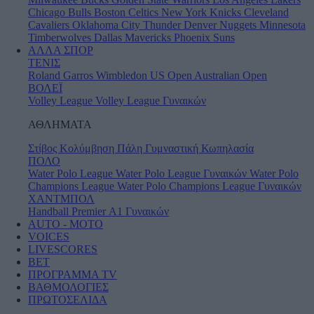
Chicago Bulls
Boston Celtics
New York Knicks
Cleveland
Cavaliers
Oklahoma City Thunder
Denver Nuggets
Minnesota
Timberwolves
Dallas Mavericks
Phoenix Suns
ΑΛΛΑ ΣΠΟΡ
ΤΕΝΙΣ
Roland Garros
Wimbledon
US Open
Australian Open
ΒΟΛΕΪ
Volley League
Volley League Γυναικών
ΑΘΛΗΜΑΤΑ
Στίβος
Κολύμβηση
Πάλη
Γυμναστική
Κωπηλασία
ΠΟΛΟ
Water Polo League
Water Polo League Γυναικών
Water Polo
Champions League
Water Polo Champions League Γυναικών
ΧΑΝΤΜΠΟΛ
Handball Premier
Α1 Γυναικών
AUTO - MOTO
VOICES
LIVESCORES
BET
ΠΡΟΓΡΑΜΜΑ TV
ΒΑΘΜΟΛΟΓΙΕΣ
ΠΡΩΤΟΣΕΛΙΔΑ