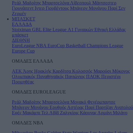
Ρεάλ Μαδρίτης
Μπαρτσελόνα
Λίβερπουλ
Μάντσεστερ
Γιουνάιτεντ
Ιντερ
Γιουβέντους
Μπάγερν Μονάχου
Παρί Σεν
Ζερμέν
ΜΠΑΣΚΕΤ
ΕΛΛΑΔΑ
Stoiximan GBL
Elite League
Α1 Γυναικών
Εθνική Ελλάδας
μπάσκετ
ΔΙΕΘΝΗ
EuroLeague
NBA
EuroCup
Basketball Champions League
Europe Cup
ΟΜΑΔΕΣ ΕΛΛΑΔΑ
ΑΕΚ
Άρης
Ηρακλής
Καρδίτσα
Κολοσσός
Μαρούσι
Μύκονος
Ολυμπιακός
Παναθηναϊκός
Πανιώνιος
ΠΑΟΚ
Περιστέρι
Προμηθέας
ΟΜΑΔΕΣ EUROLEAGUE
Ρεάλ Μαδρίτης
Μπαρτσελόνα
Μονακό
Φενέρμπαχτσε
Μπάγερν Μονάχου
Ερυθρός Αστέρας
Παρί
Παρτίζαν
Ανατολού
Εφές
Μακάμπι Τελ Αβίβ
Ζαλγκίρις Κάουνας
Αρμάνι Μιλάνο
ΟΜΑΔΕΣ ΝΒΑ
Milwaukee Bucks
Golden State Warriors
Los Angeles Lakers