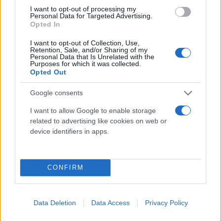
ωστόσο δεν αποκλείεται η παραμονή του
I want to opt-out of processing my
Personal Data for Targeted Advertising.
στη
Μπόρνμουθ
να επεκταθεί και μετά το τέλος
Opted In
του
δανεισμού
του από τους «λατσιάλι» στο τέλος της
σεζόν.
I want to opt-out of Collection, Use,
Retention, Sale, and/or Sharing of my
Personal Data that Is Unrelated with the
Purposes for which it was collected.
Opted Out
Ωστόσο, σύμφωνα με ιταλικά δημοσιεύματα, η προοπτική
Google consents
παραμονής του συνδέεται άμεσα με την τελική θέση της
Μπόρνμουθ στο πρωτάθλημα. Εφόσον η αγγλική ομάδα
I want to allow Google to enable storage
καταφέρει να εξασφαλίσει ευρωπαϊκή έξοδο, και ειδικά
related to advertising like cookies on web or
συμμετοχή στο Champions League, τότε μπορεί να
device identifiers in apps.
ενεργοποιηθεί ρήτρα υποχρεωτικής αγοράς, με το ποσό να
φτάνει τα 20 εκατομμύρια ευρώ. Σε αυτό το σενάριο,
σημαντικά κερδισμένος δεν θα είναι μόνο η
Λάτσιο
, αλλά
CONFIRM
και ο
ΟΦΗ
, ο οποίος έχει διατηρήσει ποσοστό
μεταπώλησης ύψους 10%
. Έτσι, σε περίπτωση
ολοκλήρωσης της μεταγραφής στα
20 εκατομμύρια ευρώ
,
Data Deletion
Data Access
Privacy Policy
οι Κρητικοί θα εισπράξουν περίπου
2 εκατομμύρια ευρώ.