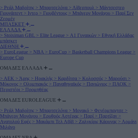
>
Ρεάλ Μαδρίτης
>
Μπαρτσελόνα
>
Λίβερπουλ
>
Μάντσεστερ
Γιουνάιτεντ
>
Ιντερ
>
Γιουβέντους
>
Μπάγερν Μονάχου
>
Παρί Σεν
Ζερμέν
ΜΠΑΣΚΕΤ
ΕΛΛΑΔΑ
>
Stoiximan GBL
>
Elite League
>
Α1 Γυναικών
>
Εθνική Ελλάδας
μπάσκετ
ΔΙΕΘΝΗ
>
EuroLeague
>
NBA
>
EuroCup
>
Basketball Champions League
>
Europe Cup
ΟΜΑΔΕΣ ΕΛΛΑΔΑ
>
ΑΕΚ
>
Άρης
>
Ηρακλής
>
Καρδίτσα
>
Κολοσσός
>
Μαρούσι
>
Μύκονος
>
Ολυμπιακός
>
Παναθηναϊκός
>
Πανιώνιος
>
ΠΑΟΚ
>
Περιστέρι
>
Προμηθέας
ΟΜΑΔΕΣ EUROLEAGUE
>
Ρεάλ Μαδρίτης
>
Μπαρτσελόνα
>
Μονακό
>
Φενέρμπαχτσε
>
Μπάγερν Μονάχου
>
Ερυθρός Αστέρας
>
Παρί
>
Παρτίζαν
>
Ανατολού Εφές
>
Μακάμπι Τελ Αβίβ
>
Ζαλγκίρις Κάουνας
>
Αρμάνι
Μιλάνο
ΟΜΑΔΕΣ ΝΒΑ