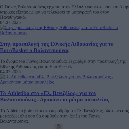
Ο Γιόνας Βαλαντσιούνας έρχεται στην Ελλάδα για να περάσει από την
ιατρικές εξετάσεις και να τελειώσει τη μεταγραφή του στον
Παναθηναϊκό.
04.07.2025
Στην προεπιλογή της Εθνικής Λιθουανίας για το
EuroBasket o Βαλαντσιούνας
Το όνομα του Γιόνας Βαλαντσιούνας ξεχωρίζει στην προεπιλογή της
Εθνικής Λιθουανίας για το EuroBasket.
04.07.2025
Το Athletiko στο «Ελ. Βενιζέλος» για τον
Βαλαντσιούνας - Δρακόντεια μέτρα ασφαλείας
Το Athletiko βρίσκεται στο αεροδρόμιο «Ελ. Βενιζέλος» ώστε να σας
μεταφέρει όλα όσα θα συμβούν στην άφιξη του Γιόνας
Βαλαντσιούνας.