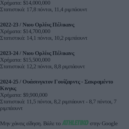
Χρήματα: $14,000,000
Στατιστικά: 17,8 πόντοι, 11,4 ριμπάουντ
2022-23 / Νιου Ορλίνς Πέλικανς
Χρήματα: $14,700,000
Στατιστικά: 14,1 πόντοι, 10,2 ριμπάουντ
2023-24 / Νιου Ορλίνς Πέλικανς
Χρήματα: $15,500,000
Στατιστικά: 12,2 πόντοι, 8,8 ριμπάουντ
2024-25 / Ουάσινγκτον Γουίζαρντς - Σακραμέντο
Κινγκς
Χρήματα: $9,900,000
Στατιστικά: 11,5 πόντοι, 8,2 ριμπάουντ - 8,7 πόντοι, 7
ριμπάουντ
Μην χάνεις είδηση.
Βάλε το
στην Google