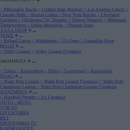
>
Milwaukee Bucks
>
Golden State Warriors
>
Los Angeles Lakers
>
Chicago Bulls
>
Boston Celtics
>
New York Knicks
>
Cleveland
Cavaliers
>
Oklahoma City Thunder
>
Denver Nuggets
>
Minnesota
Timberwolves
>
Dallas Mavericks
>
Phoenix Suns
ΑΛΛΑ ΣΠΟΡ
ΤΕΝΙΣ
>
Roland Garros
>
Wimbledon
>
US Open
>
Australian Open
ΒΟΛΕΪ
>
Volley League
>
Volley League Γυναικών
ΑΘΛΗΜΑΤΑ
>
Στίβος
>
Κολύμβηση
>
Πάλη
>
Γυμναστική
>
Κωπηλασία
ΠΟΛΟ
>
Water Polo League
>
Water Polo League Γυναικών
>
Water Polo
Champions League
>
Water Polo Champions League Γυναικών
ΧΑΝΤΜΠΟΛ
>
Handball Premier
>
Α1 Γυναικών
AUTO - MOTO
VOICES
LIVESCORES
BET
ΠΡΟΓΡΑΜΜΑ TV
ΒΑΘΜΟΛΟΓΙΕΣ