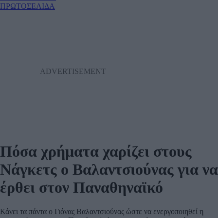
ΠΡΩΤΟΣΕΛΙΔΑ
Πόσα χρήματα χαρίζει στους
Νάγκετς ο Βαλαντσιούνας για να
έρθει στον Παναθηναϊκό
Κάνει τα πάντα ο Γιόνας Βαλαντσιούνας ώστε να ενεργοποιηθεί η