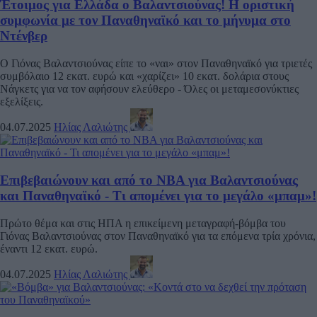
Έτοιμος για Ελλάδα ο Βαλαντσιούνας! Η οριστική
συμφωνία με τον Παναθηναϊκό και το μήνυμα στο
Ντένβερ
O Γιόνας Βαλαντσιούνας είπε το «ναι» στον Παναθηναϊκό για τριετές
συμβόλαιο 12 εκατ. ευρώ και «χαρίζει» 10 εκατ. δολάρια στους
Νάγκετς για να τον αφήσουν ελεύθερο - Όλες οι μεταμεσονύκτιες
εξελίξεις.
04.07.2025
Ηλίας Λαλιώτης
Επιβεβαιώνουν και από το NBA για Βαλαντσιούνας
και Παναθηναϊκό - Τι απομένει για το μεγάλο «μπαμ»!
Πρώτο θέμα και στις ΗΠΑ η επικείμενη μεταγραφή-βόμβα του
Γιόνας Βαλαντσιούνας στον Παναθηναϊκό για τα επόμενα τρία χρόνια,
έναντι 12 εκατ. ευρώ.
04.07.2025
Ηλίας Λαλιώτης