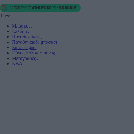
Tags:
Μπάσκετ
,
Ελλάδα
,
Παναθηναϊκός
,
Παναθηναϊκός μπάσκετ
,
EuroLeague
,
Γιόνας Βαλαντσιούνας
,
Μεταγραφές
,
NBA