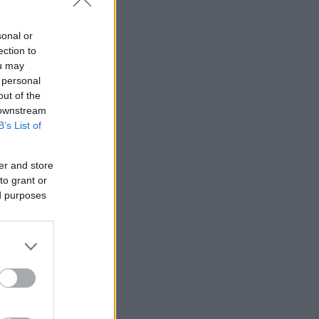
sonal or
ection to
ou may
 personal
out of the
 downstream
B’s List of
er and store
to grant or
ed purposes