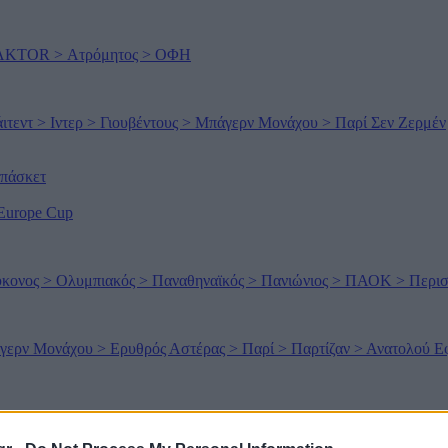
 AKTOR
>
Ατρόμητος
>
ΟΦΗ
άιτεντ
>
Ιντερ
>
Γιουβέντους
>
Μπάγερν Μονάχου
>
Παρί Σεν Ζερμέν
μπάσκετ
Europe Cup
κονος
>
Ολυμπιακός
>
Παναθηναϊκός
>
Πανιώνιος
>
ΠΑΟΚ
>
Περισ
γερν Μονάχου
>
Ερυθρός Αστέρας
>
Παρί
>
Παρτίζαν
>
Ανατολού Ε
Chicago Bulls
>
Boston Celtics
>
New York Knicks
>
Cleveland Caval