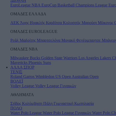
ΔΙΕΘΝΗ
EuroLeague
NBA
EuroCup
Basketball Champions League
Eur
ΟΜΑΔΕΣ ΕΛΛΑΔΑ
ΑΕΚ
Άρης
Ηρακλής
Καρδίτσα
Κολοσσός
Μαρούσι
Μύκονος
ΟΜΑΔΕΣ EUROLEAGUE
Ρεάλ Μαδρίτης
Μπαρτσελόνα
Μονακό
Φενέρμπαχτσε
Μπάγερ
ΟΜΑΔΕΣ ΝΒΑ
Milwaukee Bucks
Golden State Warriors
Los Angeles Lakers
Ch
Mavericks
Phoenix Suns
ΑΛΛΑ ΣΠΟΡ
ΤΕΝΙΣ
Roland Garros
Wimbledon
US Open
Australian Open
ΒΟΛΕΪ
Volley League
Volley League Γυναικών
ΑΘΛΗΜΑΤΑ
Στίβος
Κολύμβηση
Πάλη
Γυμναστική
Κωπηλασία
ΠΟΛΟ
Water Polo League
Water Polo League Γυναικών
Water Polo C