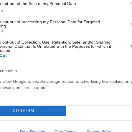
o opt-out of the Sale of my Personal Data.
In
to opt-out of processing my Personal Data for Targeted
ing.
In
o opt-out of Collection, Use, Retention, Sale, and/or Sharing
ersonal Data that Is Unrelated with the Purposes for which it
lected.
ak σε Game 3 του πρωταθλήματος
Out
consents
αι ο Ολυμπιακός θα προσπαθήσει να επαναλάβει αυτό που έκανε το 2
o allow Google to enable storage related to advertising like cookies on
evice identifiers in apps.
CONFIRM
Data Deletion
Data Access
Privacy Policy