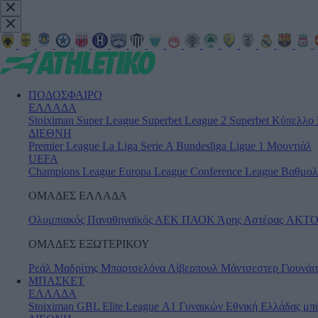
ΠΟΔΟΣΦΑΙΡΟ
ΕΛΛΑΔΑ
Stoiximan Super League
Superbet League 2
Superbet Κύπελλο
ΔΙΕΘΝΗ
Premier League
La Liga
Serie A
Bundesliga
Ligue 1
Μουντιάλ
UEFA
Champions League
Europa League
Conference League
Βαθμολ
ΟΜΑΔΕΣ ΕΛΛΑΔΑ
Ολυμπιακός
Παναθηναϊκός
ΑΕΚ
ΠΑΟΚ
Άρης
Αστέρας AKT
ΟΜΑΔΕΣ ΕΞΩΤΕΡΙΚΟΥ
Ρεάλ Μαδρίτης
Μπαρτσελόνα
Λίβερπουλ
Μάντσεστερ Γιουνάι
ΜΠΑΣΚΕΤ
ΕΛΛΑΔΑ
Stoiximan GBL
Elite League
Α1 Γυναικών
Εθνική Ελλάδας μπ