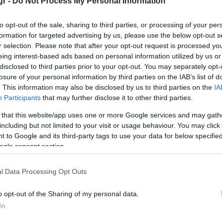
gr -
Do Not Process My Personal Information
to opt-out of the sale, sharing to third parties, or processing of your per
formation for targeted advertising by us, please use the below opt-out s
r selection. Please note that after your opt-out request is processed y
eing interest-based ads based on personal information utilized by us or
disclosed to third parties prior to your opt-out. You may separately opt-
losure of your personal information by third parties on the IAB’s list of
. This information may also be disclosed by us to third parties on the
IA
hampions League
>
Water Polo Champions League Γυναικών
Participants
that may further disclose it to other third parties.
 that this website/app uses one or more Google services and may gath
including but not limited to your visit or usage behaviour. You may click 
 to Google and its third-party tags to use your data for below specifi
ogle consent section.
l Data Processing Opt Outs
o opt-out of the Sharing of my personal data.
In