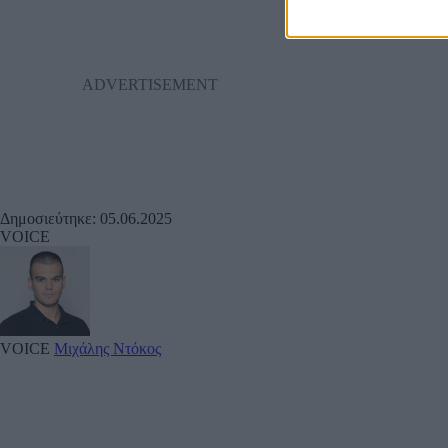
Δημοσιεύτηκε: 05.06.2025
VOICE
VOICE
Μιχάλης Ντόκος