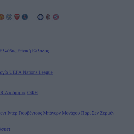
 Ελλάδας
Εθνική Ελλάδας
ογία UEFA
Nations League
OR
Ατρόμητος
ΟΦΗ
τεντ
Ιντερ
Γιουβέντους
Μπάγερν Μονάχου
Παρί Σεν Ζερμέν
άσκετ