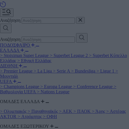
Αναζήτηση
Αναζήτηση
ΠΟΔΟΣΦΑΙΡΟ
ΕΛΛΑΔΑ
>
Stoiximan Super League
>
Superbet League 2
>
Superbet Κύπελλο
Ελλάδας
>
Εθνική Ελλάδας
ΔΙΕΘΝΗ
>
Premier League
>
La Liga
>
Serie A
>
Bundesliga
>
Ligue 1
>
Μουντιάλ
UEFA
>
Champions League
>
Europa League
>
Conference League
>
Βαθμολογία UEFA
>
Nations League
ΟΜΑΔΕΣ ΕΛΛΑΔΑ
>
Ολυμπιακός
>
Παναθηναϊκός
>
ΑΕΚ
>
ΠΑΟΚ
>
Άρης
>
Αστέρας
AKTOR
>
Ατρόμητος
>
ΟΦΗ
ΟΜΑΔΕΣ ΕΞΩΤΕΡΙΚΟΥ