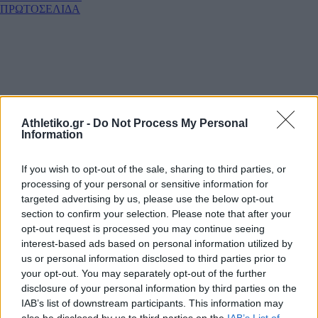
ΠΡΩΤΟΣΕΛΙΔΑ
Athletiko.gr -
Do Not Process My Personal
Information
If you wish to opt-out of the sale, sharing to third parties, or
processing of your personal or sensitive information for
targeted advertising by us, please use the below opt-out
section to confirm your selection. Please note that after your
Που θα δείτε τον ημιτελικό πόλο
opt-out request is processed you may continue seeing
του Ολυμπιακού για το
interest-based ads based on personal information utilized by
us or personal information disclosed to third parties prior to
Champions League γυναικών
your opt-out. You may separately opt-out of the further
disclosure of your personal information by third parties on the
IAB’s list of downstream participants. This information may
Η μετάδοση του Ολυμπιακός - Σαμπαντέλ με τις γηπεδούχες να
also be disclosed by us to third parties on the
IAB’s List of