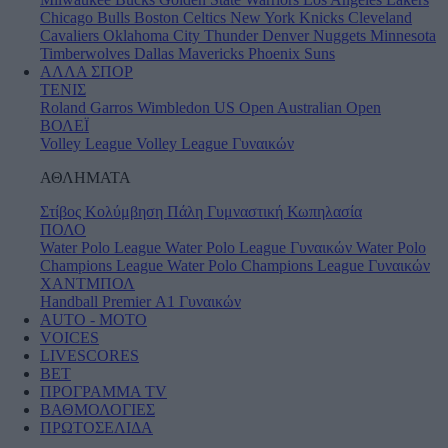
Chicago Bulls
Boston Celtics
New York Knicks
Cleveland
Cavaliers
Oklahoma City Thunder
Denver Nuggets
Minnesota
Timberwolves
Dallas Mavericks
Phoenix Suns
ΑΛΛΑ ΣΠΟΡ
ΤΕΝΙΣ
Roland Garros
Wimbledon
US Open
Australian Open
ΒΟΛΕΪ
Volley League
Volley League Γυναικών
ΑΘΛΗΜΑΤΑ
Στίβος
Κολύμβηση
Πάλη
Γυμναστική
Κωπηλασία
ΠΟΛΟ
Water Polo League
Water Polo League Γυναικών
Water Polo
Champions League
Water Polo Champions League Γυναικών
ΧΑΝΤΜΠΟΛ
Handball Premier
Α1 Γυναικών
AUTO - MOTO
VOICES
LIVESCORES
BET
ΠΡΟΓΡΑΜΜΑ TV
ΒΑΘΜΟΛΟΓΙΕΣ
ΠΡΩΤΟΣΕΛΙΔΑ