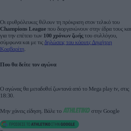
Οι ερυθρόλευκες θέλουν τη πρόκριση στον τελικό του
Champions League
που διοργανώνουν στην έδρα τους και
για την επέτειο των
100 χρόνων ζωής
του συλλόγου,
σύμφωνα και με τις
δηλώσεις του κόουτς Δημήτρη
Κραβαρίτη
.
Που θα δείτε τον αγώνα
Ο αγώνας θα μεταδοθεί ζωντανά από το Mega play tv, στις
18:30.
Μην χάνεις είδηση.
Βάλε το
στην Google