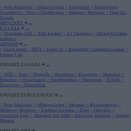
>
Ρεάλ Μαδρίτης
>
Μπαρτσελόνα
>
Λίβερπουλ
>
Μάντσεστερ
Γιουνάιτεντ
>
Ιντερ
>
Γιουβέντους
>
Μπάγερν Μονάχου
>
Παρί Σεν
Ζερμέν
ΜΠΑΣΚΕΤ
ΕΛΛΑΔΑ
>
Stoiximan GBL
>
Elite League
>
Α1 Γυναικών
>
Εθνική Ελλάδας
μπάσκετ
ΔΙΕΘΝΗ
>
EuroLeague
>
NBA
>
EuroCup
>
Basketball Champions League
>
Europe Cup
ΟΜΑΔΕΣ ΕΛΛΑΔΑ
>
ΑΕΚ
>
Άρης
>
Ηρακλής
>
Καρδίτσα
>
Κολοσσός
>
Μαρούσι
>
Μύκονος
>
Ολυμπιακός
>
Παναθηναϊκός
>
Πανιώνιος
>
ΠΑΟΚ
>
Περιστέρι
>
Προμηθέας
ΟΜΑΔΕΣ EUROLEAGUE
>
Ρεάλ Μαδρίτης
>
Μπαρτσελόνα
>
Μονακό
>
Φενέρμπαχτσε
>
Μπάγερν Μονάχου
>
Ερυθρός Αστέρας
>
Παρί
>
Παρτίζαν
>
Ανατολού Εφές
>
Μακάμπι Τελ Αβίβ
>
Ζαλγκίρις Κάουνας
>
Αρμάνι
Μιλάνο
ΟΜΑΔΕΣ ΝΒΑ