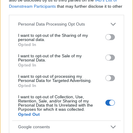
θέλουν την πρόκριση στον τελικό της διοργάνωσης που φιλοξενούν
Downstream Participants
that may further disclose it to other
στο «σπίτι» τους.
third parties.
Please note that this website/app uses one or more Google
Personal Data Processing Opt Outs
Μοιραστείτε το
services and may gather and store information including but
not limited to your visit or usage behaviour. You may click to
I want to opt-out of the Sharing of my
personal data.
grant or deny consent to Google and its third-party tags to
Opted In
use your data for below specified purposes in below Google
Πηγή: Eurokinissi
consent section.
I want to opt-out of the Sale of my
Personal Data.
Opted In
I want to opt-out of processing my
Personal Data for Targeted Advertising.
Opted In
I want to opt-out of Collection, Use,
Retention, Sale, and/or Sharing of my
Personal Data that Is Unrelated with the
Purposes for which it was collected.
Opted Out
Google consents
Δημοσιεύτηκε: 02.05.2025