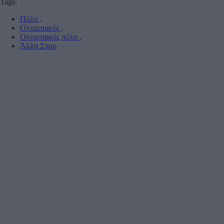
Tags:
Πόλο
,
Ολυμπιακός
,
Ολυμπιακός πόλο
,
Άλλα Σπορ