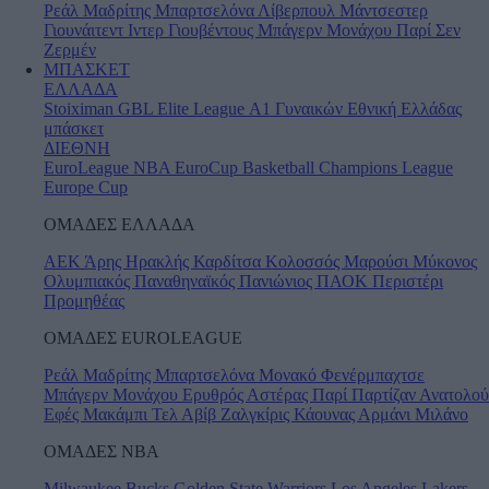
Ρεάλ Μαδρίτης
Μπαρτσελόνα
Λίβερπουλ
Μάντσεστερ
Γιουνάιτεντ
Ιντερ
Γιουβέντους
Μπάγερν Μονάχου
Παρί Σεν
Ζερμέν
ΜΠΑΣΚΕΤ
ΕΛΛΑΔΑ
Stoiximan GBL
Elite League
Α1 Γυναικών
Εθνική Ελλάδας
μπάσκετ
ΔΙΕΘΝΗ
EuroLeague
NBA
EuroCup
Basketball Champions League
Europe Cup
ΟΜΑΔΕΣ ΕΛΛΑΔΑ
ΑΕΚ
Άρης
Ηρακλής
Καρδίτσα
Κολοσσός
Μαρούσι
Μύκονος
Ολυμπιακός
Παναθηναϊκός
Πανιώνιος
ΠΑΟΚ
Περιστέρι
Προμηθέας
ΟΜΑΔΕΣ EUROLEAGUE
Ρεάλ Μαδρίτης
Μπαρτσελόνα
Μονακό
Φενέρμπαχτσε
Μπάγερν Μονάχου
Ερυθρός Αστέρας
Παρί
Παρτίζαν
Ανατολού
Εφές
Μακάμπι Τελ Αβίβ
Ζαλγκίρις Κάουνας
Αρμάνι Μιλάνο
ΟΜΑΔΕΣ ΝΒΑ
Milwaukee Bucks
Golden State Warriors
Los Angeles Lakers